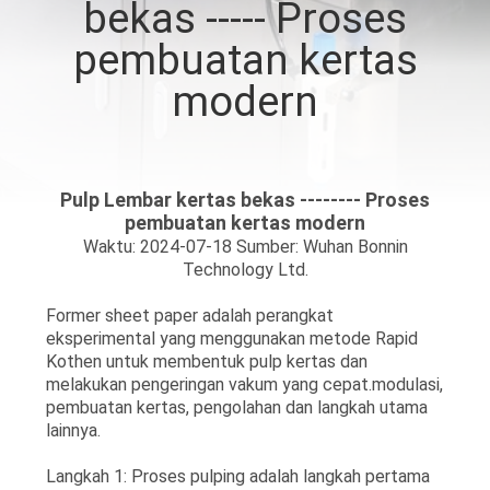
bekas ----- Proses
KONTROL
pembuatan kertas
KUALITAS
modern
HUBUNGI
KAMI
Pulp Lembar kertas bekas -------- Proses
pembuatan kertas modern
Waktu: 2024-07-18 Sumber: Wuhan Bonnin
PERMINTAAN
Technology Ltd.
PENAWARAN
Former sheet paper adalah perangkat
eksperimental yang menggunakan metode Rapid
Kothen untuk membentuk pulp kertas dan
SITEMAP
melakukan pengeringan vakum yang cepat.modulasi,
pembuatan kertas, pengolahan dan langkah utama
lainnya.
PRIVACY
POLICY
Langkah 1: Proses pulping adalah langkah pertama