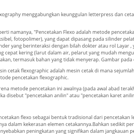
exography menggabungkan keunggulan letterpress dan cetak 
perti namanya, "Pencetakan Flexo adalah metode pencetakan 
eksibel, fotopolimer), yang dapat dipasang pada silinder p
inder yang berinteraksi dengan bilah dokter atau rol Layar , 
ng cepat kering (larut dalam air, pelarut yang mudah meng
takan, termasuk bahan yang tidak menyerap. Gambar pada 
sin cetak flexographic adalah mesin cetak di mana sejumla
tode pencetakan flexographic.
rena metode pencetakan ini awalnya (pada awal abad terakh
a disebut "pencetakan anilin" atau "pencetakan karet anilin
ncetakan flexo sebagai bentuk tradisional dari pencetakan l
nya dalam kekerasan elemen cetakannya.Bahkan sedikit perbed
nyebabkan peningkatan yang signifikan dalam jangkauan p