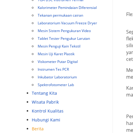
Kalorimeter Pemindaian Diferensial
Fl
Tekanan permukaan cairan
Laboratorium Vacuum Freeze Dryer
Mesin Sistem Pengukuran Video
Se
fl
Tablet Tester Pengukur Larutan
sil
Mesin Penguji Kain Tekstil
ya
Mesin Uji Karet Plastik
ce
Viskometer Putar Digital
Instrumen Tes PCR
Me
me
Inkubator Laboratorium
Spektrofotometer Lab
Ka
Tentang Kita
mak
Wisata Pabrik
Kontrol Kualitas
Pe
Hubungi Kami
ha
Berita
me