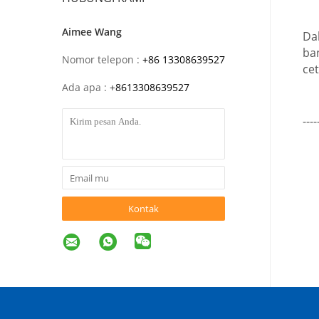
Aimee Wang
Da
ba
Nomor telepon :
+86 13308639527
cet
Ada apa :
+
8613308639527
---
Kontak