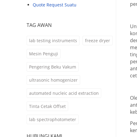
pe
Quote Request Suatu
TAG AWAN
Un
ko
de
lab testing instruments
freeze dryer
me
Mesin Penguji
ti
pe
Pengering Beku Vakum
an
cet
ultrasonic homogenizer
automated nucleic acid extraction
Ole
an
Tinta Cetak Offset
ke
lab spectrophotometer
Pe
ke
HUBUNGI KAMI