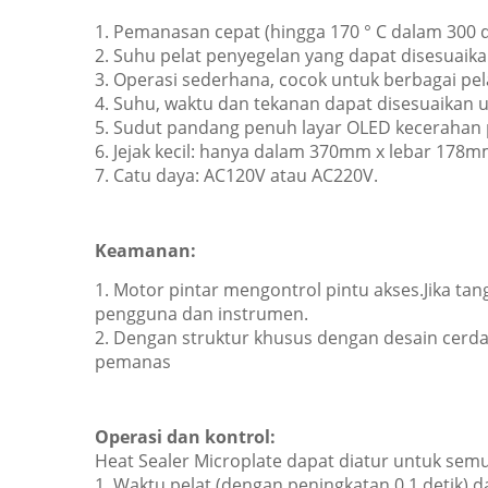
1. Pemanasan cepat (hingga 170 ° C dalam 300 de
2. Suhu pelat penyegelan yang dapat disesuaika
3. Operasi sederhana, cocok untuk berbagai pel
4. Suhu, waktu dan tekanan dapat disesuaikan u
5. Sudut pandang penuh layar OLED kecerahan p
6. Jejak kecil: hanya dalam 370mm x lebar 178m
7. Catu daya: AC120V atau AC220V.
Keamanan:
1. Motor pintar mengontrol pintu akses.Jika t
pengguna dan instrumen.
2. Dengan struktur khusus dengan desain cerda
pemanas
Operasi dan kontrol:
Heat Sealer Microplate dapat diatur untuk sem
1. Waktu pelat (dengan peningkatan 0,1 detik) 