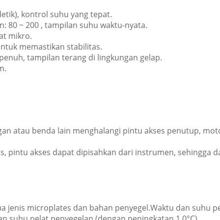
tik), kontrol suhu yang tepat.
n: 80 ~ 200 , tampilan suhu waktu-nyata.
at mikro.
ntuk memastikan stabilitas.
enuh, tampilan terang di lingkungan gelap.
m.
angan atau benda lain menghalangi pintu akses penutup, mo
s, pintu akses dapat dipisahkan dari instrumen, sehingga
ua jenis microplates dan bahan penyegel.Waktu dan suhu p
dan suhu pelat penyegelan (dengan peningkatan 1,0°C).