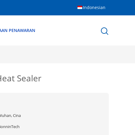
Indonesian
AAN PENAWARAN
eat Sealer
Wuhan, Cina
BonninTech