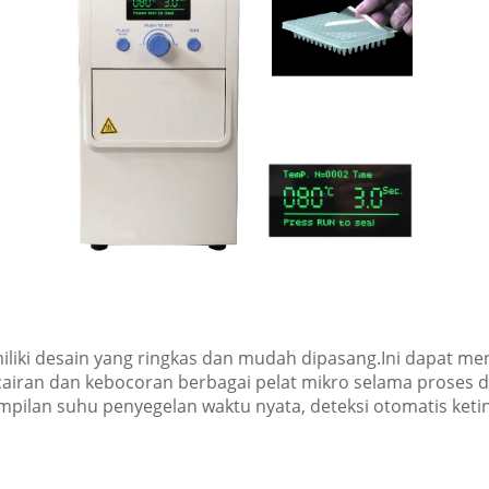
iliki desain yang ringkas dan mudah dipasang.Ini dapat m
airan dan kebocoran berbagai pelat mikro selama proses d
ilan suhu penyegelan waktu nyata, deteksi otomatis ketin