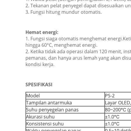
2. Tekanan pelat penyegel dapat disesuaikan un
3. Fungsi hitung mundur otomatis.
Hemat energi:
1. Fungsi siaga otomatis menghemat energi.Ket
hingga 60°C, menghemat energi.
2. Ketika tidak ada operasi dalam 120 menit, i
pemanas, dan hanya arus lemah yang akan disup
kondisi kerja.
SPESIFIKASI
Model
PS-2
Tampilan antarmuka
Layar OLED,
Suhu penyegelan panas
80~200℃ (p
Akurasi suhu
±1.0℃
Konsistensi suhu
±1.0℃
Waktu penyegelan panas
0,5~10 detik