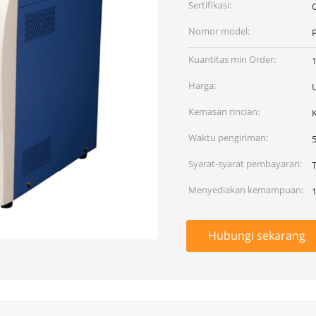
Sertifikasi:
C
Nomor model:
Kuantitas min Order:
1
Harga:
Kemasan rincian:
Waktu pengiriman:
5
Syarat-syarat pembayaran:
Menyediakan kemampuan:
Hubungi sekarang