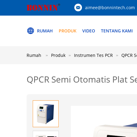
aimee@bonnintech.com
RUMAH
PRODUK
VIDEO
TENTANG KAMI
Rumah
Produk
Instrumen Tes PCR
QPCR Se
QPCR Semi Otomatis Plat S