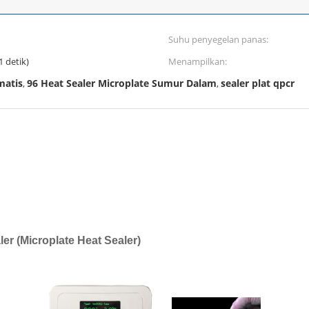
Suhu penyegelan panas:
1 detik)
Menampilkan:
matis
96 Heat Sealer Microplate Sumur Dalam
sealer plat qpcr
,
,
er (Microplate Heat Sealer)