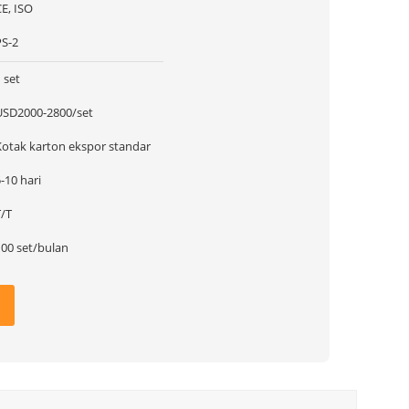
E, ISO
PS-2
 set
USD2000-2800/set
Kotak karton ekspor standar
-10 hari
T/T
100 set/bulan