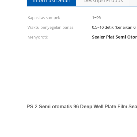
Informasi Detail
Deskripsi Produk
Kapasitas sampel:
1~96
Waktu penyegelan panas:
0,5~10 detik (kenaikan 0,
Sealer Plat Semi Oto
Menyoroti:
PS-2 Semi-otomatis 96 Deep Well Plate Film Seal