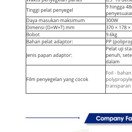
9 hingga 48
Tinggi pelat penyegel
penyesuaia
Daya masukan maksimum
300W
Dimensi (D×W×T) mm
370 × 178 
Bobot
9.6kg
Bahan pelat adaptor:
PP (poliprop
Pelat uji st
Jenis papan adaptor:
penuh, sete
dalam
Foil - baha
Film penyegelan yang cocok
polypropyle
transparan l