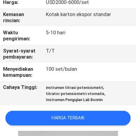
Harga:
USD2000-6000/set
KONTROL
Kemasan
Kotak karton ekspor standar
rincian:
KUALITAS
Waktu
5-10 hari
pengiriman:
HUBUNGI
Syarat-syarat
T/T
KAMI
pembayaran:
Menyediakan
100 set/bulan
PERMINTAAN
kemampuan:
PENAWARAN
Cahaya Tinggi:
,
instrumen titrasi potensiometri
,
titrator potensiometri otomatis
Instrumen Pengujian Lab Bonnin
SITEMAP
HARGA TERBAIK
PRIVACY
POLICY