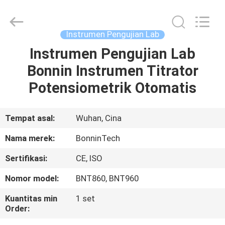
Bonnin
Technology
Ltd..
All
Rights
Instrumen Pengujian Lab
Reserved.
Developed
by
Instrumen Pengujian Lab
RUMAH
ECER
Bonnin Instrumen Titrator
PRODUK
Potensiometrik Otomatis
VIDEO
Tempat asal:
Wuhan, Cina
Nama merek:
BonninTech
TENTANG
Sertifikasi:
CE, ISO
KAMI
Nomor model:
BNT860, BNT960
TUR
Kuantitas min
1 set
Order:
PABRIK