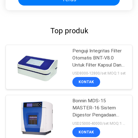
Top produk
Penguji Integritas Filter
Otomatis BNT-V8.0
Untuk Filter Kapsul Dan
Membran Ultrafiltrasi
USD8000-12800/set MOQ:1 set
KONTAK
Bonnin MDS-15
MASTER-16 Sistem
Digestor Pengadaan
Sampel
USD25000-40000/set MOQ:1 set
KONTAK