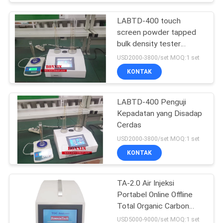
LABTD-400 touch
screen powder tapped
bulk density tester
(penguji kepadatan besar
USD2000-3800/set MOQ:1 set
bubuk)
KONTAK
LABTD-400 Penguji
Kepadatan yang Disadap
Cerdas
USD2000-3800/set MOQ:1 set
KONTAK
TA-2.0 Air Injeksi
Portabel Online Offline
Total Organic Carbon
Analyzer TOC Tester
USD5000-9000/set MOQ:1 set