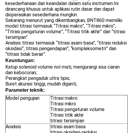
kesederhanaan dan keandalan dalam satu instrumen.Ini
dirancang khusus untuk aplikasi rutin dasar dan dapat
dioperasikan sesederhana mungkin.
Sekarang menurut yang dikembangkan, BNT860 memiliki
model titrasi termasuk “Titrasi makro”, “Titrasi mikro”,
“Titrasi pengaturan volume”, “Titrasi titik akhir” dan “titrasi
tersimpan”.
Analisis titrasi termasuk “titrasi asam-basa”, “titrasi reduksi
oksidasi”, titrasi pengendapan”, “kompleksometri” dan
“titrasi tidak berair”.
Keuntungan:
Katup solenoid volume nol-mati, mengurangi sisa cairan
dan kebocoran;
Perangkat pengaduk ultra tipis;
Buret akurasi tinggi, mudah diganti;
Parameter teknik:
Model pengujian
Titrasi makro
Titrasi mikro
Titrasi pengaturan volume
Titrasi titik akhir
titrasi tersimpan
Analisis
titrasi asam basa
titrasi oksidasi-reduksi