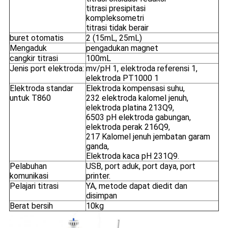
titrasi presipitasi
kompleksometri
titrasi tidak berair
buret otomatis
2 (15mL, 25mL)
Mengaduk
pengadukan magnet
cangkir titrasi
100mL
Jenis port elektroda:
mv/pH 1, elektroda referensi 1,
elektroda PT1000 1
Elektroda standar
Elektroda kompensasi suhu,
untuk T860
232 elektroda kalomel jenuh,
elektroda platina 213Q9,
6503 pH elektroda gabungan,
elektroda perak 216Q9,
217 Kalomel jenuh jembatan garam
ganda,
Elektroda kaca pH 231Q9.
Pelabuhan
USB, port aduk, port daya, port
komunikasi
printer.
Pelajari titrasi
YA, metode dapat diedit dan
disimpan
Berat bersih
10kg