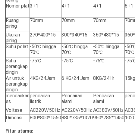
Nomor plat
3+1
4+1
4+1
6+1
Ruang
70mm
70mm
70mm
70m
piring
Ukuran
270*400*15
300*340*15
360*480*15
360
piring
Suhu pelat
-50℃ hingga
-50℃ hingga
-50℃ hingga
-50℃
70℃
70℃
70℃
70℃
Suhu
-75℃
-75℃
-75℃
-75
perangkap
dingin
Air untuk
4KG/24Jam
6 KG/24 Jam
8KG/24Hr
15kg
perangkap
dingin
mencairkan
pencairan
Pencairan
Pencairan
penca
es
listrik
alami
alami
Voltase
AC220V/50Hz
AC220V/50Hz
AC380V/50Hz
AC3
Dimensi
800*800*1550
880*735*1320
960*785*1450
102
Fitur utama: