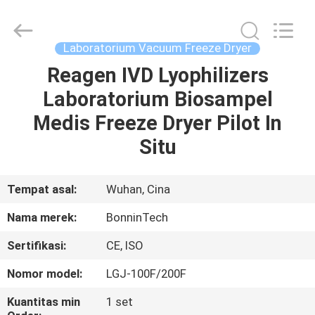
Bonnin
Technology
Ltd..
All
Rights
Laboratorium Vacuum Freeze Dryer
Reserved.
Developed
by
Reagen IVD Lyophilizers
RUMAH
ECER
Laboratorium Biosampel
PRODUK
Medis Freeze Dryer Pilot In
Situ
VIDEO
Tempat asal:
Wuhan, Cina
TENTANG
Nama merek:
BonninTech
KAMI
Sertifikasi:
CE, ISO
TUR
Nomor model:
LGJ-100F/200F
PABRIK
Kuantitas min
1 set