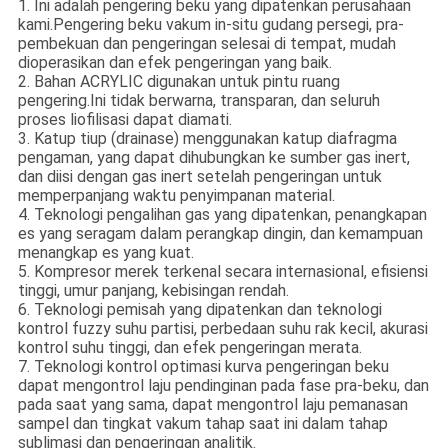
1. Ini adalah pengering beku yang dipatenkan perusahaan
kami.Pengering beku vakum in-situ gudang persegi, pra-
pembekuan dan pengeringan selesai di tempat, mudah
dioperasikan dan efek pengeringan yang baik.
2. Bahan ACRYLIC digunakan untuk pintu ruang
pengering.Ini tidak berwarna, transparan, dan seluruh
proses liofilisasi dapat diamati.
3. Katup tiup (drainase) menggunakan katup diafragma
pengaman, yang dapat dihubungkan ke sumber gas inert,
dan diisi dengan gas inert setelah pengeringan untuk
memperpanjang waktu penyimpanan material.
4. Teknologi pengalihan gas yang dipatenkan, penangkapan
es yang seragam dalam perangkap dingin, dan kemampuan
menangkap es yang kuat.
5. Kompresor merek terkenal secara internasional, efisiensi
tinggi, umur panjang, kebisingan rendah.
6. Teknologi pemisah yang dipatenkan dan teknologi
kontrol fuzzy suhu partisi, perbedaan suhu rak kecil, akurasi
kontrol suhu tinggi, dan efek pengeringan merata.
7. Teknologi kontrol optimasi kurva pengeringan beku
dapat mengontrol laju pendinginan pada fase pra-beku, dan
pada saat yang sama, dapat mengontrol laju pemanasan
sampel dan tingkat vakum tahap saat ini dalam tahap
sublimasi dan pengeringan analitik.