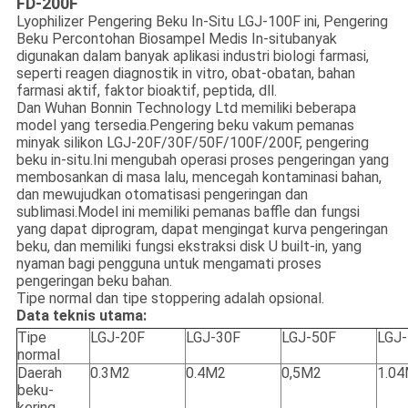
FD-200F
Lyophilizer Pengering Beku In-Situ LGJ-100F ini, Pengering
Beku Percontohan Biosampel Medis In-situ
banyak
digunakan dalam banyak aplikasi industri biologi farmasi,
seperti reagen diagnostik in vitro, obat-obatan, bahan
farmasi aktif, faktor bioaktif, peptida, dll.
Dan Wuhan Bonnin Technology Ltd memiliki beberapa
model yang tersedia.Pengering beku vakum pemanas
minyak silikon LGJ-20F/30F/50F/100F/200F, pengering
beku in-situ.Ini mengubah operasi proses pengeringan yang
membosankan di masa lalu, mencegah kontaminasi bahan,
dan mewujudkan otomatisasi pengeringan dan
sublimasi.Model ini memiliki pemanas baffle dan fungsi
yang dapat diprogram, dapat mengingat kurva pengeringan
beku, dan memiliki fungsi ekstraksi disk U built-in, yang
nyaman bagi pengguna untuk mengamati proses
pengeringan beku bahan.
Tipe normal dan tipe stoppering adalah opsional.
Data teknis utama:
Tipe
LGJ-20F
LGJ-30F
LGJ-50F
LGJ
normal
Daerah
0.3M2
0.4M2
0,5M2
1.0
beku-
kering