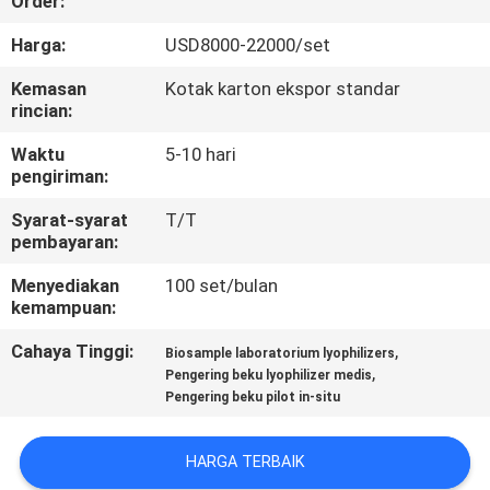
Order:
KONTROL
Harga:
USD8000-22000/set
KUALITAS
Kemasan
Kotak karton ekspor standar
rincian:
HUBUNGI
Waktu
5-10 hari
pengiriman:
KAMI
Syarat-syarat
T/T
pembayaran:
PERMINTAAN
Menyediakan
100 set/bulan
PENAWARAN
kemampuan:
Cahaya Tinggi:
,
Biosample laboratorium lyophilizers
SITEMAP
,
Pengering beku lyophilizer medis
Pengering beku pilot in-situ
PRIVACY
HARGA TERBAIK
POLICY