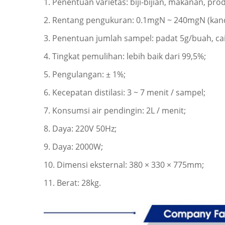
1. Penentuan varietas: biji-bijian, makanan, pr
2. Rentang pengukuran: 0.1mgN ~ 240mgN (kand
3. Penentuan jumlah sampel: padat 5g/buah, ca
4. Tingkat pemulihan: lebih baik dari 99,5%;
5. Pengulangan: ± 1%;
6. Kecepatan distilasi: 3 ~ 7 menit / sampel;
7. Konsumsi air pendingin: 2L / menit;
8. Daya: 220V 50Hz;
9. Daya: 2000W;
10. Dimensi eksternal: 380 × 330 × 775mm;
11. Berat: 28kg.