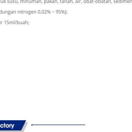
oduk susu, minuman, pakan, tanah, air, obat-obatan, sedime
ungan nitrogen 0,02% ~ 95%);
ir 15ml/buah;