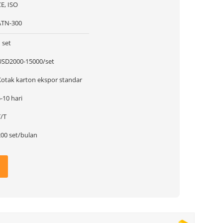
E, ISO
ATN-300
 set
USD2000-15000/set
Kotak karton ekspor standar
-10 hari
T/T
200 set/bulan