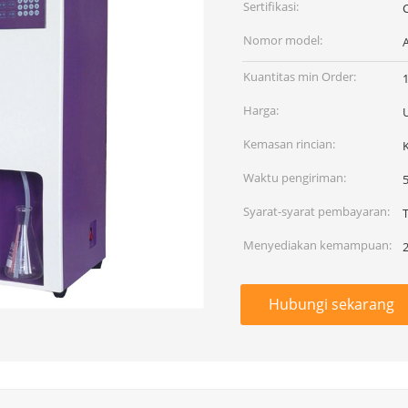
Sertifikasi:
C
Nomor model:
Kuantitas min Order:
1
Harga:
Kemasan rincian:
Waktu pengiriman:
5
Syarat-syarat pembayaran:
Menyediakan kemampuan:
Hubungi sekarang