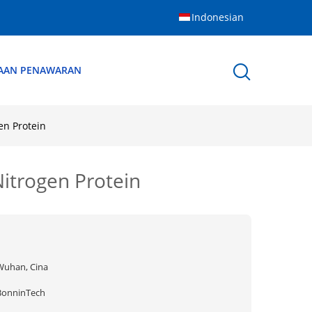
Indonesian
AAN PENAWARAN
en Protein
itrogen Protein
Wuhan, Cina
BonninTech