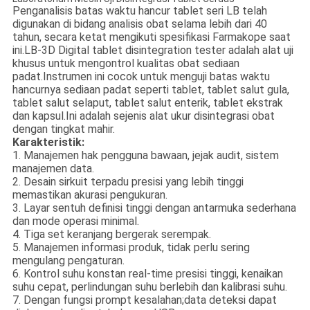
Penganalisis batas waktu hancur tablet seri LB telah
digunakan di bidang analisis obat selama lebih dari 40
tahun, secara ketat mengikuti spesifikasi Farmakope saat
ini.
LB-3D Digital tablet disintegration tester adalah alat uji
khusus untuk mengontrol kualitas obat sediaan
padat.Instrumen ini cocok untuk menguji batas waktu
hancurnya sediaan padat seperti tablet, tablet salut gula,
tablet salut selaput, tablet salut enterik, tablet ekstrak
dan kapsul.Ini adalah sejenis alat ukur disintegrasi obat
dengan tingkat mahir.
Karakteristik:
1. Manajemen hak pengguna bawaan, jejak audit, sistem
manajemen data.
2. Desain sirkuit terpadu presisi yang lebih tinggi
memastikan akurasi pengukuran.
3. Layar sentuh definisi tinggi dengan antarmuka sederhana
dan mode operasi minimal.
4. Tiga set keranjang bergerak serempak.
5. Manajemen informasi produk, tidak perlu sering
mengulang pengaturan.
6. Kontrol suhu konstan real-time presisi tinggi, kenaikan
suhu cepat, perlindungan suhu berlebih dan kalibrasi suhu.
7. Dengan fungsi prompt kesalahan;data deteksi dapat