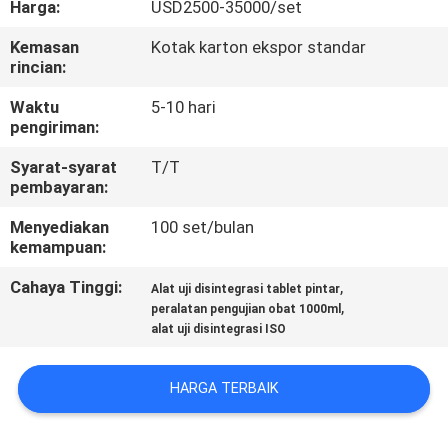
Harga:
USD2500-35000/set
KONTROL
Kemasan
Kotak karton ekspor standar
rincian:
KUALITAS
Waktu
5-10 hari
pengiriman:
HUBUNGI
Syarat-syarat
T/T
KAMI
pembayaran:
Menyediakan
100 set/bulan
PERMINTAAN
kemampuan:
PENAWARAN
Cahaya Tinggi:
,
Alat uji disintegrasi tablet pintar
,
peralatan pengujian obat 1000ml
alat uji disintegrasi ISO
SITEMAP
HARGA TERBAIK
PRIVACY
POLICY