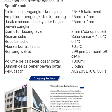
diekspor dan dicetak dengan USB.
Spesifikasi:
Frekuensi mengangkat keranjang
25~35 kali/menit
Amplitudo pengangkatan keranjang
55mm ± 1mm
Jarak minimum dari layar ke bagian
25mm ± 1mm
bawah cangkir
Diameter lubang layar
2mm (Ada opsional)
Kisaran suhu
Suhu kamar~ 45.0℃
Resolusi suhu
0.1℃
Akurasi kontrol suhu
±0,3℃
Rentang waktu
999 jam 59 menit 59
detik
Volume gelas beker dasar datar
1000ml
Jumlah gelas beker bawah datar
3 buah
Kekuasaan
AC220V±10%, 50Hz