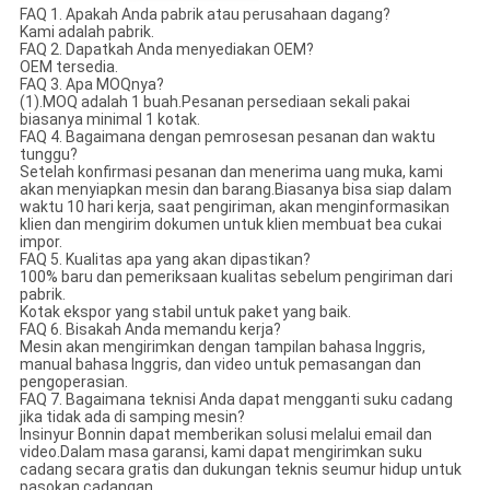
FAQ 1. Apakah Anda pabrik atau perusahaan dagang?
Kami adalah pabrik.
FAQ 2. Dapatkah Anda menyediakan OEM?
OEM tersedia.
FAQ 3. Apa MOQnya?
(1).MOQ adalah 1 buah.Pesanan persediaan sekali pakai
biasanya minimal 1 kotak.
FAQ 4. Bagaimana dengan pemrosesan pesanan dan waktu
tunggu?
Setelah konfirmasi pesanan dan menerima uang muka, kami
akan menyiapkan mesin dan barang.Biasanya bisa siap dalam
waktu 10 hari kerja, saat pengiriman, akan menginformasikan
klien dan mengirim dokumen untuk klien membuat bea cukai
impor.
FAQ 5. Kualitas apa yang akan dipastikan?
100% baru dan pemeriksaan kualitas sebelum pengiriman dari
pabrik.
Kotak ekspor yang stabil untuk paket yang baik.
FAQ 6. Bisakah Anda memandu kerja?
Mesin akan mengirimkan dengan tampilan bahasa Inggris,
manual bahasa Inggris, dan video untuk pemasangan dan
pengoperasian.
FAQ 7. Bagaimana teknisi Anda dapat mengganti suku cadang
jika tidak ada di samping mesin?
Insinyur Bonnin dapat memberikan solusi melalui email dan
video.Dalam masa garansi, kami dapat mengirimkan suku
cadang secara gratis dan dukungan teknis seumur hidup untuk
pasokan cadangan.