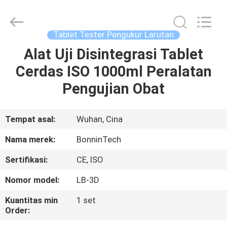
ISO
supplier.
Copyright
©
2022
Tablet Tester Pengukur Larutan
-
2025
Wuhan
Alat Uji Disintegrasi Tablet
RUMAH
Bonnin
Technology
Cerdas ISO 1000ml Peralatan
Ltd..
All
Rights
PRODUK
Pengujian Obat
Reserved.
Developed
by
ECER
VIDEO
Tempat asal:
Wuhan, Cina
Nama merek:
BonninTech
TENTANG
Sertifikasi:
CE, ISO
KAMI
Nomor model:
LB-3D
TUR
Kuantitas min
1 set
Order:
PABRIK