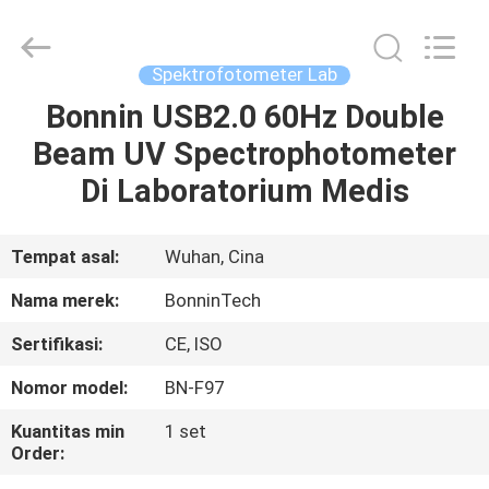
Bonnin
Technology
Ltd..
All
Rights
Spektrofotometer Lab
Reserved.
Developed
Bonnin USB2.0 60Hz Double
RUMAH
by
ECER
Beam UV Spectrophotometer
PRODUK
Di Laboratorium Medis
VIDEO
Tempat asal:
Wuhan, Cina
Nama merek:
BonninTech
TENTANG
Sertifikasi:
CE, ISO
KAMI
Nomor model:
BN-F97
TUR
Kuantitas min
1 set
Order:
PABRIK