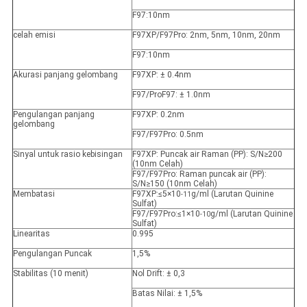
F97:10nm
celah emisi
F97XP/F97Pro: 2nm, 5nm, 10nm, 20nm
F97:10nm
Akurasi panjang gelombang
F97XP: ± 0.4nm
F97/ProF97: ± 1.0nm
Pengulangan panjang
F97XP: 0.2nm
gelombang
F97/F97Pro: 0.5nm
Sinyal untuk rasio kebisingan
F97XP: Puncak air Raman (PP): S/N≥200
(10nm Celah)
F97/F97Pro: Raman puncak air (PP):
S/N≥150 (10nm Celah)
Membatasi
F97XP:≤5×10
g/ml (Larutan Quinine
-11
Sulfat)
F97/F97Pro:≤1×10
g/ml (Larutan Quinine
-10
Sulfat)
Linearitas
0.995
Pengulangan Puncak
1,5%
Stabilitas (10 menit)
Nol Drift: ± 0,3
Batas Nilai: ± 1,5%