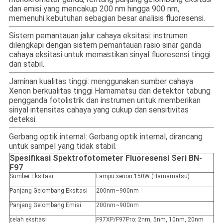
dan emisi yang mencakup 200 nm hingga 900 nm,
memenuhi kebutuhan sebagian besar analisis fluoresensi.
Sistem pemantauan jalur cahaya eksitasi: instrumen
dilengkapi dengan sistem pemantauan rasio sinar ganda
cahaya eksitasi untuk memastikan sinyal fluoresensi tinggi
dan stabil.
Jaminan kualitas tinggi: menggunakan sumber cahaya
Xenon berkualitas tinggi Hamamatsu dan detektor tabung
pengganda fotolistrik dan instrumen untuk memberikan
sinyal intensitas cahaya yang cukup dan sensitivitas
deteksi.
Gerbang optik internal: Gerbang optik internal, dirancang
untuk sampel yang tidak stabil.
Spesifikasi Spektrofotometer Fluoresensi Seri BN-
F97
Sumber Eksitasi
Lampu xenon 150W (Hamamatsu)
Panjang Gelombang Eksitasi
200nm~900nm
Panjang Gelombang Emisi
200nm~900nm
celah eksitasi
F97XP/F97Pro: 2nm, 5nm, 10nm, 20nm