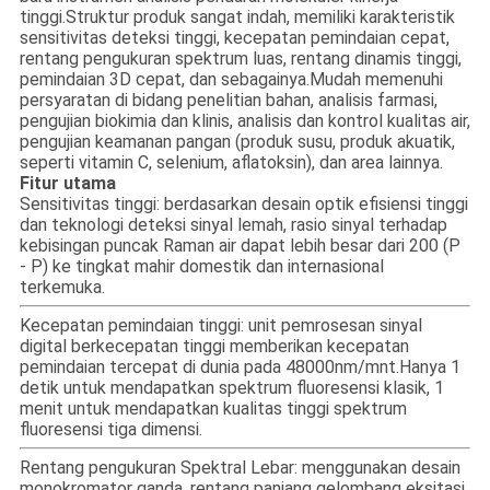
tinggi.Struktur produk sangat indah, memiliki karakteristik
sensitivitas deteksi tinggi, kecepatan pemindaian cepat,
rentang pengukuran spektrum luas, rentang dinamis tinggi,
pemindaian 3D cepat, dan sebagainya.Mudah memenuhi
persyaratan di bidang penelitian bahan, analisis farmasi,
pengujian biokimia dan klinis, analisis dan kontrol kualitas air,
pengujian keamanan pangan (produk susu, produk akuatik,
seperti vitamin C, selenium, aflatoksin), dan area lainnya.
Fitur utama
Sensitivitas tinggi: berdasarkan desain optik efisiensi tinggi
dan teknologi deteksi sinyal lemah, rasio sinyal terhadap
kebisingan puncak Raman air dapat lebih besar dari 200 (P
- P) ke tingkat mahir domestik dan internasional
terkemuka.
Kecepatan pemindaian tinggi: unit pemrosesan sinyal
digital berkecepatan tinggi memberikan kecepatan
pemindaian tercepat di dunia pada 48000nm/mnt.Hanya 1
detik untuk mendapatkan spektrum fluoresensi klasik, 1
menit untuk mendapatkan kualitas tinggi spektrum
fluoresensi tiga dimensi.
Rentang pengukuran Spektral Lebar: menggunakan desain
monokromator ganda, rentang panjang gelombang eksitasi