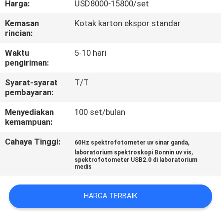
Harga:
USD8000-15800/set
KONTROL
Kemasan
Kotak karton ekspor standar
rincian:
KUALITAS
Waktu
5-10 hari
pengiriman:
HUBUNGI
Syarat-syarat
T/T
KAMI
pembayaran:
Menyediakan
100 set/bulan
PERMINTAAN
kemampuan:
PENAWARAN
Cahaya Tinggi:
,
60Hz spektrofotometer uv sinar ganda
,
laboratorium spektroskopi Bonnin uv vis
spektrofotometer USB2.0 di laboratorium
SITEMAP
medis
PRIVACY
HARGA TERBAIK
POLICY