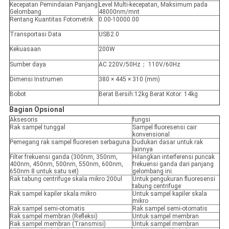
Kecepatan Pemindaian Panjang
Level Multi-kecepatan, Maksimum pada
Gelombang
48000nm/mnt
Rentang Kuantitas Fotometrik
0.00-10000.00
Transportasi Data
USB2.0
Kekuasaan
200W
Sumber daya
AC 220V/50Hz； 110V/60Hz
Dimensi Instrumen
380 × 445 × 310 (mm)
Bobot
Berat Bersih:12kg Berat Kotor: 14kg
Bagian Opsional
Aksesoris
fungsi
Rak sampel tunggal
Sampel fluoresensi cair
konvensional
Pemegang rak sampel fluoresen serbaguna
Dudukan dasar untuk rak
lainnya
Filter frekuensi ganda (300nm, 350nm,
Hilangkan interferensi puncak
400nm, 450nm, 500nm, 550nm, 600nm,
frekuensi ganda dari panjang
650nm 8 untuk satu set)
gelombang ini.
Rak tabung centrifuge skala mikro 200ul
Untuk pengukuran fluoresensi
tabung centrifuge
Rak sampel kapiler skala mikro
Untuk sampel kapiler skala
mikro
Rak sampel semi-otomatis
Rak sampel semi-otomatis
Rak sampel membran (Refleksi)
Untuk sampel membran
Rak sampel membran (Transmisi)
Untuk sampel membran