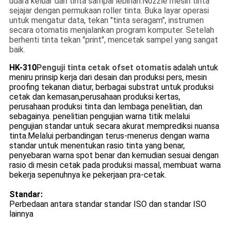
udara keluar dari tinta sampai lebihan.Nozzle mesin tinta
sejajar dengan permukaan roller tinta. Buka layar operasi
untuk mengatur data, tekan "tinta seragam", instrumen
secara otomatis menjalankan program komputer. Setelah
berhenti tinta tekan "print", mencetak sampel yang sangat
baik.
HK-310
Penguji tinta cetak ofset otomatis
adalah untuk
meniru prinsip kerja dari desain dan produksi pers, mesin
proofing tekanan diatur, berbagai substrat untuk produksi
cetak dan kemasan,perusahaan produksi kertas,
perusahaan produksi tinta dan lembaga penelitian, dan
sebagainya. penelitian pengujian warna titik melalui
pengujian standar untuk secara akurat memprediksi nuansa
tinta.Melalui perbandingan terus-menerus dengan warna
standar untuk menentukan rasio tinta yang benar,
penyebaran warna spot benar dan kemudian sesuai dengan
rasio di mesin cetak pada produksi massal, membuat warna
bekerja sepenuhnya ke pekerjaan pra-cetak.
Standar:
Perbedaan antara standar standar ISO dan standar ISO
lainnya