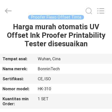
Lebar
225mm
pemasok.
Copyright
©
Proofer Flexo Offset Tinta
2022
-
2025
Harga murah otomatis UV
RUMAH
Wuhan
Bonnin
Offset Ink Proofer Printability
Technology
Ltd..
All
PRODUK
Tester disesuaikan
Rights
Reserved.
Developed
by
ECER
VIDEO
Tempat asal:
Wuhan, Cina
Nama merek:
BonninTech
TENTANG
Sertifikasi:
CE, ISO
KAMI
Nomor model:
HK-310
TUR
Kuantitas min
1 SET
Order:
PABRIK