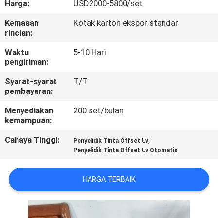
Harga:
USD2000-5800/set
KONTROL
Kemasan
Kotak karton ekspor standar
rincian:
KUALITAS
Waktu
5-10 Hari
pengiriman:
HUBUNGI
Syarat-syarat
T/T
KAMI
pembayaran:
Menyediakan
200 set/bulan
PERMINTAAN
kemampuan:
PENAWARAN
Cahaya Tinggi:
,
Penyelidik Tinta Offset Uv
Penyelidik Tinta Offset Uv Otomatis
SITEMAP
HARGA TERBAIK
PRIVACY
POLICY