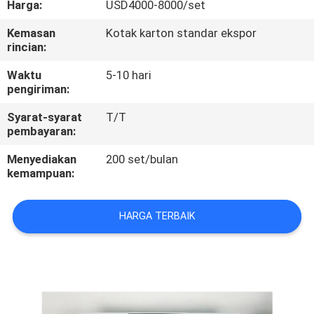
Harga:
USD4000-8000/set
KONTROL
Kemasan
Kotak karton standar ekspor
rincian:
KUALITAS
Waktu
5-10 hari
pengiriman:
HUBUNGI
Syarat-syarat
T/T
KAMI
pembayaran:
Menyediakan
200 set/bulan
PERMINTAAN
kemampuan:
PENAWARAN
HARGA TERBAIK
SITEMAP
PRIVACY
POLICY