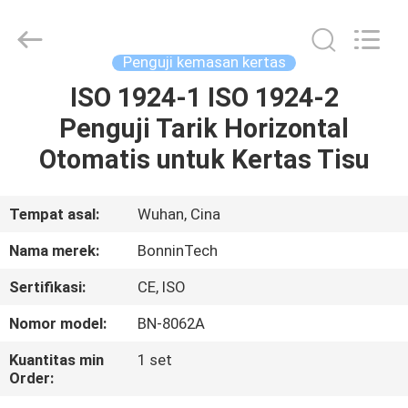
Digital
220V
supplier.
Copyright
©
Penguji kemasan kertas
2022
-
2025
ISO 1924-1 ISO 1924-2
RUMAH
Wuhan
Bonnin
Penguji Tarik Horizontal
Technology
Ltd..
All
PRODUK
Otomatis untuk Kertas Tisu
Rights
Reserved.
Developed
by
ECER
VIDEO
Tempat asal:
Wuhan, Cina
Nama merek:
BonninTech
TENTANG
Sertifikasi:
CE, ISO
KAMI
Nomor model:
BN-8062A
TUR
Kuantitas min
1 set
Order:
PABRIK