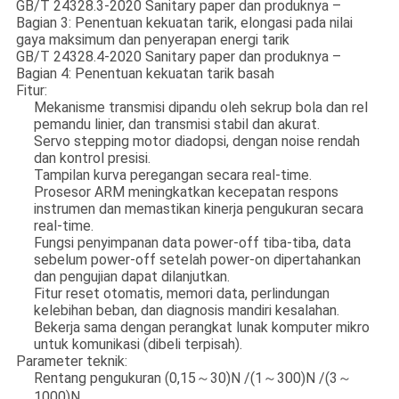
GB/T 24328.3-2020 Sanitary paper dan produknya –
Bagian 3: Penentuan kekuatan tarik, elongasi pada nilai
gaya maksimum dan penyerapan energi tarik
GB/T 24328.4-2020 Sanitary paper dan produknya –
Bagian 4: Penentuan kekuatan tarik basah
Fitur:
Mekanisme transmisi dipandu oleh sekrup bola dan rel
pemandu linier, dan transmisi stabil dan akurat.
Servo stepping motor diadopsi, dengan noise rendah
dan kontrol presisi.
Tampilan kurva peregangan secara real-time.
Prosesor ARM meningkatkan kecepatan respons
instrumen dan memastikan kinerja pengukuran secara
real-time.
Fungsi penyimpanan data power-off tiba-tiba, data
sebelum power-off setelah power-on dipertahankan
dan pengujian dapat dilanjutkan.
Fitur reset otomatis, memori data, perlindungan
kelebihan beban, dan diagnosis mandiri kesalahan.
Bekerja sama dengan perangkat lunak komputer mikro
untuk komunikasi (dibeli terpisah).
Parameter teknik:
Rentang pengukuran (0,15～30)N /(1～300)N /(3～
1000)N