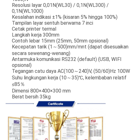
Resolusi layar 0,01N(WL30) / 0,1N(WL300) /
0,1N(WL1000)
Kesalahan indikasi ±1% (kisaran 5% hingga 100%)
Tampilan layar sentuh berwarna 7 inci
Cetak printer termal
Langkah kerja 300mm
Contoh lebar 15mm (25mm, 50mm opsional)
Kecepatan tarik (1～500)mm/mnt (dapat disesuaikan
secara sewenang-wenang)
Antarmuka komunikasi RS232 (default) (USB, WIFI
opsional)
Tegangan catu daya AC(100～240)V, (50/60)Hz 100W
Suhu lingkungan kerja (10～35)℃, kelembaban relatif
≤85％
Dimensi 800×400×300 mm
Berat bersih 35kg