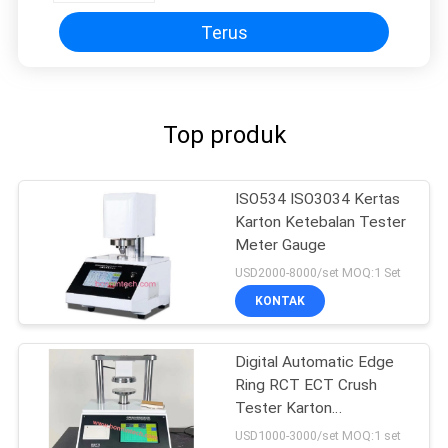
Terus
Top produk
ISO534 ISO3034 Kertas
Karton Ketebalan Tester
Meter Gauge
USD2000-8000/set MOQ:1 Set
KONTAK
Digital Automatic Edge
Ring RCT ECT Crush
Tester Karton
Bergelombang
USD1000-3000/set MOQ:1 set