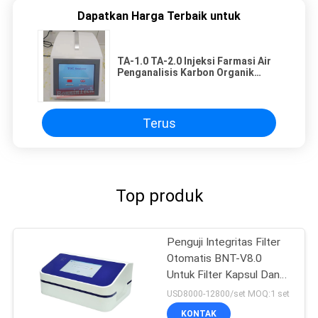
Dapatkan Harga Terbaik untuk
TA-1.0 TA-2.0 Injeksi Farmasi Air
Penganalisis Karbon Organik
Total Offline Online TOC Analyzer
Terus
Top produk
Penguji Integritas Filter
Otomatis BNT-V8.0
Untuk Filter Kapsul Dan
Membran Ultrafiltrasi
USD8000-12800/set MOQ:1 set
KONTAK