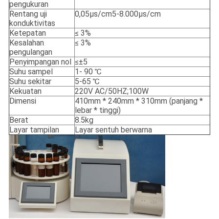
pengukuran
Rentang uji
0,05μs/cm5-8.000μs/cm
konduktivitas
Ketepatan
≤ 3%
Kesalahan
≤ 3%
pengulangan
Penyimpangan nol
≤±5
Suhu sampel
1- 90 ℃
Suhu sekitar
5-65 ℃
Kekuatan
220V AC/50HZ;100W
Dimensi
410mm * 240mm * 310mm (panjang *
lebar * tinggi)
Berat
8.5kg
Layar tampilan
Layar sentuh berwarna