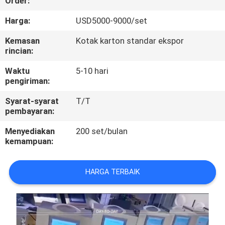
Order:
KONTROL
Harga:
USD5000-9000/set
KUALITAS
Kemasan
Kotak karton standar ekspor
rincian:
HUBUNGI
Waktu
5-10 hari
pengiriman:
KAMI
Syarat-syarat
T/T
pembayaran:
PERMINTAAN
Menyediakan
200 set/bulan
PENAWARAN
kemampuan:
SITEMAP
HARGA TERBAIK
PRIVACY
POLICY