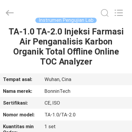
penentuan
protein
pemasok.
Copyright
©
Instrumen Pengujian Lab
2022
-
2025
TA-1.0 TA-2.0 Injeksi Farmasi
RUMAH
Wuhan
Bonnin
Air Penganalisis Karbon
Technology
Ltd..
All
PRODUK
Organik Total Offline Online
Rights
Reserved.
Developed
TOC Analyzer
by
ECER
VIDEO
Tempat asal:
Wuhan, Cina
TENTANG
Nama merek:
BonninTech
KAMI
Sertifikasi:
CE, ISO
TUR
Nomor model:
TA-1.0/TA-2.0
PABRIK
Kuantitas min
1 set