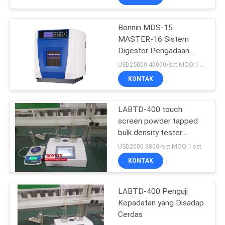
Bonnin MDS-15
MASTER-16 Sistem
Digestor Pengadaan
Sampel
USD25000-40000/set MOQ:1 set
KONTAK
LABTD-400 touch
screen powder tapped
bulk density tester
(penguji kepadatan besar
USD2000-3800/set MOQ:1 set
bubuk)
KONTAK
LABTD-400 Penguji
Kepadatan yang Disadap
Cerdas