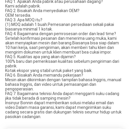
FAQ 1. Apakah Anda pabrik atau perusahaan dagang?
Kami adalah pabrik.
FAQ 2. Bisakah Anda menyediakan OEM?
OEM tersedia.
FAQ 3. Apa MOQ itu?
(1).MOQ adalah 1 buah.Pemesanan persediaan sekali pakai
biasanya minimal 1 kotak.
FAQ 4. Bagaimana dengan pemrosesan order dan lead time?
Setelah konfirmasi pesanan dan menerima uang muka, kami
akan menyiapkan mesin dan barang.Biasanya bisa siap dalam
10 hari kerja, saat pengiriman, akan memberi tahu klien dan
mengirim dokumen untuk klien membuat bea cukai impor.
FAQ 5. Kualitas apa yang akan dijamin?
100% baru dan pemeriksaan kualitas sebelum pengiriman dari
pabrik.
Kotak ekspor yang stabil untuk paket yang baik.
FAQ 6. Bisakah Anda memandu pekerjaan?
Mesin akan dikirimkan dengan tampilan bahasa Inggris, manual
bahasa Inggris, dan video untuk pemasangan dan
pengoperasian.
FAQ 7. Bagaimana teknisi Anda dapat mengganti suku cadang
jika tidak berada di samping mesin?
Insinyur Bonnin dapat memberikan solusi melalui email dan
video.Dalam masa garansi, kami dapat mengirimkan suku
cadang secara gratis dan dukungan teknis seumur hidup untuk
pasokan cadangan.