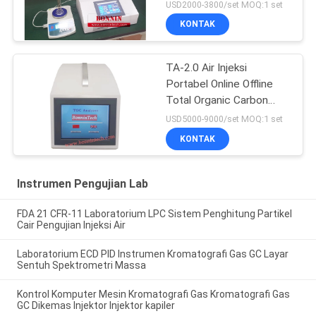
USD2000-3800/set MOQ:1 set
KONTAK
TA-2.0 Air Injeksi
Portabel Online Offline
Total Organic Carbon
Analyzer TOC Tester
USD5000-9000/set MOQ:1 set
KONTAK
Instrumen Pengujian Lab
FDA 21 CFR-11 Laboratorium LPC Sistem Penghitung Partikel
Cair Pengujian Injeksi Air
Laboratorium ECD PID Instrumen Kromatografi Gas GC Layar
Sentuh Spektrometri Massa
Kontrol Komputer Mesin Kromatografi Gas Kromatografi Gas
GC Dikemas Injektor Injektor kapiler