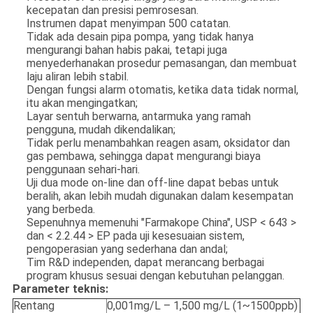
kecepatan dan presisi pemrosesan.
Instrumen dapat menyimpan 500 catatan.
Tidak ada desain pipa pompa, yang tidak hanya
mengurangi bahan habis pakai, tetapi juga
menyederhanakan prosedur pemasangan, dan membuat
laju aliran lebih stabil.
Dengan fungsi alarm otomatis, ketika data tidak normal,
itu akan mengingatkan;
Layar sentuh berwarna, antarmuka yang ramah
pengguna, mudah dikendalikan;
Tidak perlu menambahkan reagen asam, oksidator dan
gas pembawa, sehingga dapat mengurangi biaya
penggunaan sehari-hari.
Uji dua mode on-line dan off-line dapat bebas untuk
beralih, akan lebih mudah digunakan dalam kesempatan
yang berbeda.
Sepenuhnya memenuhi "Farmakope China", USP < 643 >
dan < 2.2.44 > EP pada uji kesesuaian sistem,
pengoperasian yang sederhana dan andal;
Tim R&D independen, dapat merancang berbagai
program khusus sesuai dengan kebutuhan pelanggan.
Parameter teknis:
Rentang
0,001mg/L – 1,500 mg/L (1~1500ppb)