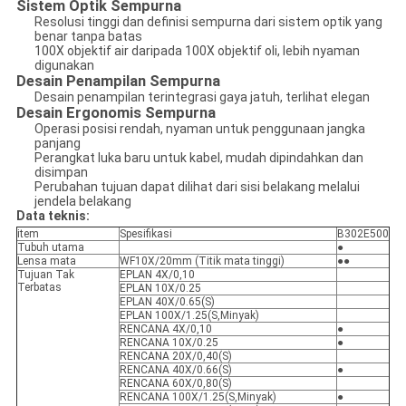
Sistem Optik Sempurna
Resolusi tinggi dan definisi sempurna dari sistem optik yang
benar tanpa batas
100X objektif air daripada 100X objektif oli, lebih nyaman
digunakan
Desain Penampilan Sempurna
Desain penampilan terintegrasi gaya jatuh, terlihat elegan
Desain Ergonomis Sempurna
Operasi posisi rendah, nyaman untuk penggunaan jangka
panjang
Perangkat luka baru untuk kabel, mudah dipindahkan dan
disimpan
Perubahan tujuan dapat dilihat dari sisi belakang melalui
jendela belakang
Data teknis:
item
Spesifikasi
B302E500
Tubuh utama
●
Lensa mata
WF10X/20mm (Titik mata tinggi)
●●
Tujuan Tak
EPLAN 4X/0,10
Terbatas
EPLAN 10X/0.25
EPLAN 40X/0.65(S)
EPLAN 100X/1.25(S,Minyak)
RENCANA 4X/0,10
●
RENCANA 10X/0.25
●
RENCANA 20X/0,40(S)
RENCANA 40X/0.66(S)
●
RENCANA 60X/0,80(S)
RENCANA 100X/1.25(S,Minyak)
●