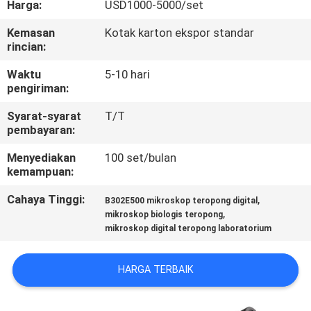
Harga:
USD1000-5000/set
KONTROL
Kemasan
Kotak karton ekspor standar
rincian:
KUALITAS
Waktu
5-10 hari
pengiriman:
HUBUNGI
Syarat-syarat
T/T
KAMI
pembayaran:
Menyediakan
100 set/bulan
PERMINTAAN
kemampuan:
PENAWARAN
Cahaya Tinggi:
,
B302E500 mikroskop teropong digital
,
mikroskop biologis teropong
mikroskop digital teropong laboratorium
SITEMAP
HARGA TERBAIK
PRIVACY
POLICY