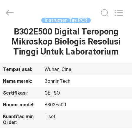
RNase
gratis
pemasok.
Copyright
©
Instrumen Tes PCR
2022
-
2025
B302E500 Digital Teropong
RUMAH
Wuhan
Bonnin
Mikroskop Biologis Resolusi
Technology
Ltd..
All
PRODUK
Tinggi Untuk Laboratorium
Rights
Reserved.
Developed
by
ECER
VIDEO
Tempat asal:
Wuhan, Cina
Nama merek:
BonninTech
TENTANG
Sertifikasi:
CE, ISO
KAMI
Nomor model:
B302E500
TUR
Kuantitas min
1 set
Order:
PABRIK