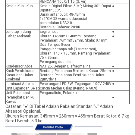
RENCANA 100X/1.15 (S, Air)
Kepala Kupu-Kupu
Kepala Digital Piksel 5 MP, Miring 30°, Dapat
●
Diputar 360°,
Jarak antar pupil: 48-75mm
1/2''CMOS warna sekuensial
pemindaian.USB2.0
Distribusi Cahaya: 20:80
penutup hidung
segi empat
●
Tahap Mekanik
Ukuran 145mmX140mm, Rentang
●
Perjalanan: 76mmX52mm, Skala: 0.1mm,
Dua Tempat Geser
Panggung tanpa rak (Terintegrasi),
Ukuran: 140 × 135mm, Rentang Perjalanan:
75 × 35mm,
Pemegang dua-slide
Kondensor Abbe
NA1.25, Dengan Diafragma iris
●
Knob Pemfokusan
Rentang Perjalanan Berfokus Kasar: 25mm
●
Kasar dan Halus
Rentang Perjalanan Pemfokusan Halus:
Koaksial
2µm/divisi
Iluminasi Asferis
Penerangan LED 3W, Tegangan: 100V-240V
●
Unit Lapangan Gelap
Cincin Medan Gelap (Kering, NA0.9)
Unit Polarisasi
Penganalisis, Polarizer
Perangkat Berliku
●
Kawat
Catatan: "●" Di Tabel Adalah Pakaian Standar, "○" Adalah
Aksesori Opsional.
Ukuran Kemasan: 345mm × 260mm × 455mm Berat Kotor: 6.7 kg
Berat Bersih: 5.3 kg