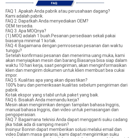
FAQ 1. Apakah Anda pabrik atau perusahaan dagang?
Kami adalah pabrik.
FAQ 2. Dapatkah Anda menyediakan OEM?
OEM tersedia.
FAQ 3. Apa MOQnya?
(1).MOQ adalah 1 buah.Pesanan persediaan sekali pakai
biasanya minimal 1 kotak.
FAQ 4. Bagaimana dengan pemrosesan pesanan dan waktu
tunggu?
Setelah konfirmasi pesanan dan menerima uang muka, kami
akan menyiapkan mesin dan barang.Biasanya bisa siap dalam
waktu 10 hari kerja, saat pengiriman, akan menginformasikan
klien dan mengirim dokumen untuk klien membuat bea cukai
impor.
FAQ 5. Kualitas apa yang akan dipastikan?
100% baru dan pemeriksaan kualitas sebelum pengiriman dari
pabrik.
Kotak ekspor yang stabil untuk paket yang baik.
FAQ 6. Bisakah Anda memandu kerja?
Mesin akan mengirimkan dengan tampilan bahasa Inggris,
manual bahasa Inggris, dan video untuk pemasangan dan
pengoperasian.
FAQ 7. Bagaimana teknisi Anda dapat mengganti suku cadang
jika tidak ada di samping mesin?
Insinyur Bonnin dapat memberikan solusi melalui email dan
video.Dalam masa garansi, kami dapat mengirimkan suku