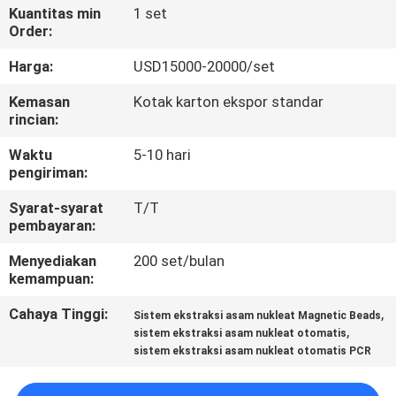
Kuantitas min
1 set
Order:
KONTROL
KUALITAS
Harga:
USD15000-20000/set
Kemasan
Kotak karton ekspor standar
rincian:
HUBUNGI
KAMI
Waktu
5-10 hari
pengiriman:
PERMINTAAN
Syarat-syarat
T/T
pembayaran:
PENAWARAN
Menyediakan
200 set/bulan
kemampuan:
SITEMAP
Cahaya Tinggi:
,
Sistem ekstraksi asam nukleat Magnetic Beads
,
sistem ekstraksi asam nukleat otomatis
PRIVACY
sistem ekstraksi asam nukleat otomatis PCR
POLICY