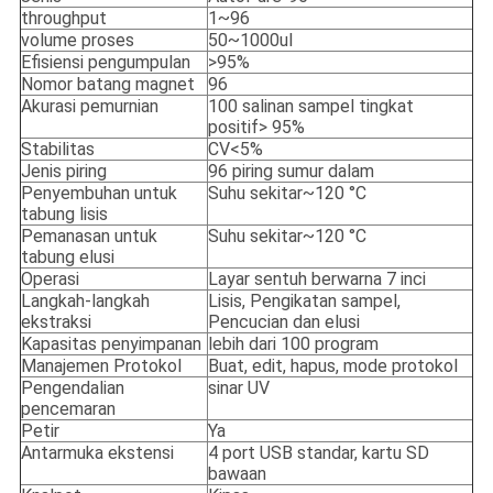
throughput
1~96
volume proses
50~1000ul
Efisiensi pengumpulan
>95%
Nomor batang magnet
96
Akurasi pemurnian
100 salinan sampel tingkat
positif> 95%
Stabilitas
CV<5%
Jenis piring
96 piring sumur dalam
Penyembuhan untuk
Suhu sekitar~120 °C
tabung lisis
Pemanasan untuk
Suhu sekitar~120 °C
tabung elusi
Operasi
Layar sentuh berwarna 7 inci
Langkah-langkah
Lisis, Pengikatan sampel,
ekstraksi
Pencucian dan elusi
Kapasitas penyimpanan
lebih dari 100 program
Manajemen Protokol
Buat, edit, hapus, mode protokol
Pengendalian
sinar UV
pencemaran
Petir
Ya
Antarmuka ekstensi
4 port USB standar, kartu SD
bawaan