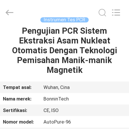
steril
supplier.
Copyright
©
2022
Instrumen Tes PCR
-
2025
Wuhan
Pengujian PCR Sistem
RUMAH
Bonnin
Technology
Ekstraksi Asam Nukleat
Ltd..
All
Rights
PRODUK
Otomatis Dengan Teknologi
Reserved.
Developed
by
Pemisahan Manik-manik
ECER
VIDEO
Magnetik
TENTANG
Tempat asal:
Wuhan, Cina
KAMI
Nama merek:
BonninTech
Sertifikasi:
CE, ISO
TUR
PABRIK
Nomor model:
AutoPure-96