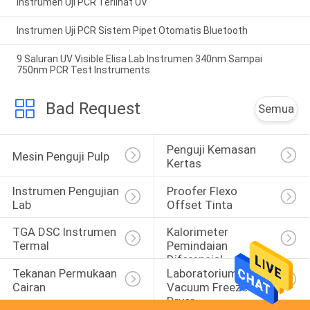
Instrumen Uji PCR Terlihat UV
Instrumen Uji PCR Sistem Pipet Otomatis Bluetooth
9 Saluran UV Visible Elisa Lab Instrumen 340nm Sampai
750nm PCR Test Instruments
Bad Request
Semua
Penguji Kemasan 
Mesin Penguji Pulp
Kertas
Instrumen Pengujian 
Proofer Flexo 
Lab
Offset Tinta
TGA DSC Instrumen 
Kalorimeter 
Termal
Pemindaian 
Diferensial
Tekanan Permukaan 
Laboratorium 
Cairan
Vacuum Freeze 
Dryer