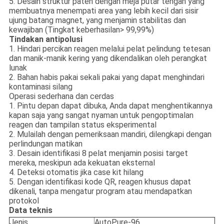
5. Desain struktur paten dengan meja putar tengah yang
membuatnya menempati area yang lebih kecil dari sisir
ujung batang magnet, yang menjamin stabilitas dan
kewajiban (Tingkat keberhasilan> 99,99%)
Tindakan antipolusi
1. Hindari percikan reagen melalui pelat pelindung tetesan
dan manik-manik kering yang dikendalikan oleh perangkat
lunak
2. Bahan habis pakai sekali pakai yang dapat menghindari
kontaminasi silang
Operasi sederhana dan cerdas
1. Pintu depan dapat dibuka, Anda dapat menghentikannya
kapan saja yang sangat nyaman untuk pengoptimalan
reagen dan tampilan status eksperimental
2. Mulailah dengan pemeriksaan mandiri, dilengkapi dengan
perlindungan matikan
3. Desain identifikasi 8 pelat menjamin posisi target
mereka, meskipun ada kekuatan eksternal
4. Deteksi otomatis jika case kit hilang
5. Dengan identifikasi kode QR, reagen khusus dapat
dikenali, tanpa mengatur program atau mendapatkan
protokol
Data teknis
Jenis
AutoPure-96