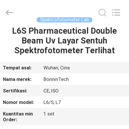
Layar
Sentuh
pemasok.
Copyright
©
Spektrofotometer Lab
2022
-
2025
L6S Pharmaceutical Double
RUMAH
Wuhan
Bonnin
Beam Uv Layar Sentuh
Technology
Ltd..
All
PRODUK
Spektrofotometer Terlihat
Rights
Reserved.
Developed
by
ECER
VIDEO
Tempat asal:
Wuhan, Cina
Nama merek:
BonninTech
TENTANG
Sertifikasi:
CE, ISO
KAMI
Nomor model:
L6/S, L7
TUR
Kuantitas min
1 set
Order:
PABRIK