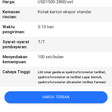
Harga:
USD1500-2800/set
KONTROL
Kemasan
Kotak karton ekspor standar
rincian:
KUALITAS
Waktu
5-10 hari
pengiriman:
HUBUNGI
Syarat-syarat
T/T
KAMI
pembayaran:
Menyediakan
100 set/bulan
PERMINTAAN
kemampuan:
PENAWARAN
Cahaya Tinggi:
,
L6S sinar ganda uv spektrofotometer terlihat
,
spektrofotometer uv terlihat Layar Sentuh
spektrofotometer ultraviolet terlihat Farmasi
SITEMAP
HARGA TERBAIK
PRIVACY
POLICY