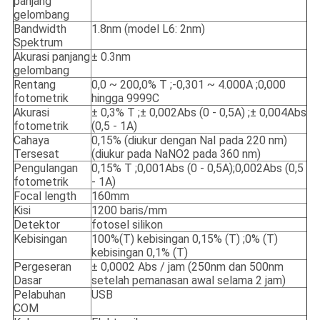
panjang
gelombang
Bandwidth
1.8nm (model L6: 2nm)
Spektrum
Akurasi panjang
± 0.3nm
gelombang
Rentang
0,0 ~ 200,0% T ;-0,301 ~ 4.000A ;0,000
fotometrik
hingga 9999C
Akurasi
± 0,3% T ;± 0,002Abs (0 - 0,5A) ;± 0,004Abs
fotometrik
(0,5 - 1A)
Cahaya
0,15% (diukur dengan NaI pada 220 nm)
Tersesat
(diukur pada NaNO2 pada 360 nm)
Pengulangan
0,15% T ;0,001Abs (0 - 0,5A);0,002Abs (0,5
fotometrik
- 1A)
Focal length
160mm
Kisi
1200 baris/mm
Detektor
fotosel silikon
Kebisingan
100%(T) kebisingan 0,15% (T) ;0% (T)
kebisingan 0,1% (T)
Pergeseran
± 0,0002 Abs / jam (250nm dan 500nm
Dasar
setelah pemanasan awal selama 2 jam)
Pelabuhan
USB
COM