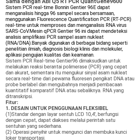
Sama dengan ABI Q5 RT PCR QuantGene9600
Sistem PCR real-time Bonnin Gentier 96E dapat
menganalisis hingga 96 sampel secara bersamaan,
menggunakan Fluorescence Quantification PCR (RT-PCR)
real-time untuk memproses dan menganalisis RNA virus
SARS-CoV.Mesin qPCR Gentier 96 ini dapat mendeteksi
analisis amplifikasi PCR sampel asam nukleat
(RNA/DNA).Banyak digunakan di berbagai bidang seperti
penelitian ilmiah, diagnosis biologi klinis dan molekuler,
aplikasi pengujian kualitas dan keamanan.
Sistem PCR Real-time Gentier96 dimaksudkan untuk
melakukan reaksi berantai polimerase (PCR) yang cepat
dan akurat, sementara itu mengukur sinyal asam nukleat
secara real-time dari pewarna fluoresen pengikat DNA atau
probe berlabel dan mengubahnya menjadi pembacaan
kuantitatif komparatif DNA atau sebaliknya. RNA yang
ditranskripsi.
Fitur:
1. DESAIN UNTUK PENGGUNAAN FLEKSIBEL
(1)Standar dengan layar sentuh LCD 10,4', berfungsi
dengan cepat, dapat diakses melalui perintah satu
sentuhan yang sederhana.
(2) Operasi penyihir untuk mengunci dan membuka kunci
loker transportasi.