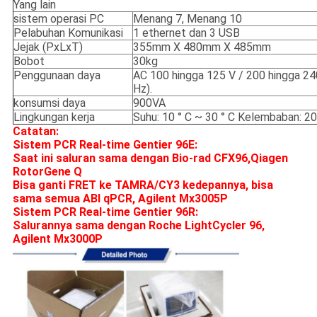
Yang lain
sistem operasi PC
Menang 7, Menang 10
Pelabuhan Komunikasi
1 ethernet dan 3 USB
Jejak (PxLxT)
355mm X 480mm X 485mm
Bobot
30kg
Penggunaan daya
AC 100 hingga 125 V / 200 hingga 24
Hz).
konsumsi daya
900VA
Lingkungan kerja
Suhu: 10 ° C ~ 30 ° C Kelembaban: 
Catatan:
Sistem PCR Real-time Gentier 96E:
Saat ini saluran sama dengan Bio-rad CFX96,Qiagen
RotorGene Q
Bisa ganti FRET ke TAMRA/CY3 kedepannya, bisa
sama semua ABI qPCR, Agilent Mx3005P
Sistem PCR Real-time Gentier 96R:
Salurannya sama dengan Roche LightCycler 96,
Agilent Mx3000P