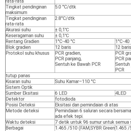
rata-rata
Tingkat pendinginan
5.0 °C/dtk
maksimum
Tingkat pendinginan
2.8°C/dtk
rata-rata
Akurasi suhu
± 0,1℃
Keseragaman suhu
± 0,1℃
Rentang Gradien
1°C-40 °C
1°C-40 
Blok gradien
12 baris
12 bari
Protokol suhu khusus
PCR gradien,
PCR gra
PCR panjang,
PCR pan
Sentuh ke Bawah PCR
Sentuh
PCR
tutup panas
Kisaran suhu
Suhu Kamar–110 °C
Sistem Optik
Sumber Eksitasi
6 LED
4LED
Detektor
fotodioda
Posisi Deteksi
Eksitasi dan pemindaian di atas
Metode deteksi
Pemindaian 6 saluran secara bersama
ada efek tepi.
Waktu deteksi
7 detik untuk 96 sumur untuk semua 
Berbagai
1.465 /510 (FAM,SYBR Green
1.465 /