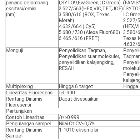
panjang gelombang
I,SYTO9,EvaGreen,LC Green)
(FAM,S
eksitasi/emisi
2.527/563(HEX,VIC,TET,JOE)
I,SYTO9
(nm)
3.580/616 (ROX, Texas
LC Gree
Merah)
2.527/
4.632/664 ( Cy5)
(HEX,V
5.680 /730 (Alexa Fluor680)
3.580/
6.465 /616 (FRET)
Texas 
4.632/6
Menguji
Penyelidikan Taqman,
Penyeli
Penyelidikan suar molekuler,
Taqman
penyelidikan kalajengking,
Penyeli
RESAH
molekul
Penyeli
kalajen
Multiplexing
Hingga 6 target
Hingga 
Linearitas Fluoresensi
r≥0.990
Rentang Dinamis
Dapat disesuaikan
Fluoresensi
Pertunjukan
Contoh Linearitas
/r/≥0.999
Pengulangan sampel
Nilai Ct CV≤0,5%
Rentang Dinamis
1-1010 eksemplar
Sampel