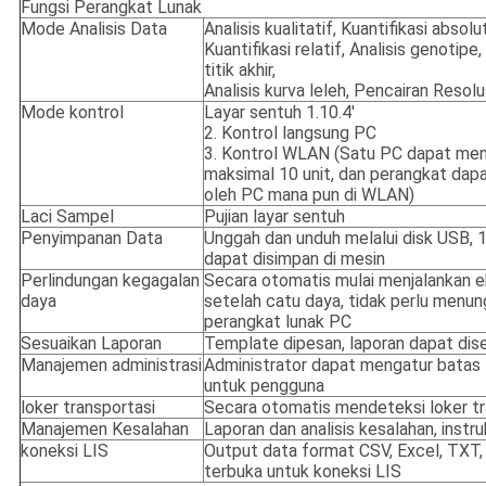
Fungsi Perangkat Lunak
Mode Analisis Data
Analisis kualitatif, Kuantifikasi absolut
Kuantifikasi relatif, Analisis genotipe,
titik akhir,
Analisis kurva leleh, Pencairan Resolu
Mode kontrol
Layar sentuh 1.10.4'
2. Kontrol langsung PC
3. Kontrol WLAN (Satu PC dapat men
maksimal 10 unit, dan perangkat dapa
oleh PC mana pun di WLAN)
Laci Sampel
Pujian layar sentuh
Penyimpanan Data
Unggah dan unduh melalui disk USB, 1
dapat disimpan di mesin
Perlindungan kegagalan
Secara otomatis mulai menjalankan 
daya
setelah catu daya, tidak perlu menu
perangkat lunak PC
Sesuaikan Laporan
Template dipesan, laporan dapat dis
Manajemen administrasi
Administrator dapat mengatur batas 
untuk pengguna
loker transportasi
Secara otomatis mendeteksi loker tr
Manajemen Kesalahan
Laporan dan analisis kesalahan, instru
koneksi LIS
Output data format CSV, Excel, TXT,
terbuka untuk koneksi LIS