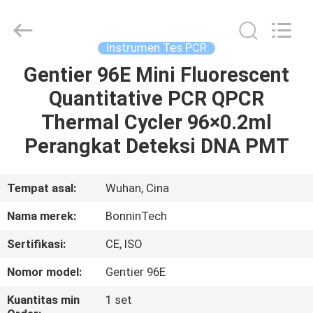
Technology
Ltd..
All
Rights
Reserved.
Instrumen Tes PCR
Developed
by
Gentier 96E Mini Fluorescent
RUMAH
ECER
Quantitative PCR QPCR
PRODUK
Thermal Cycler 96×0.2ml
Perangkat Deteksi DNA PMT
VIDEO
Tempat asal:
Wuhan, Cina
TENTANG
Nama merek:
BonninTech
KAMI
Sertifikasi:
CE, ISO
TUR
Nomor model:
Gentier 96E
PABRIK
Kuantitas min
1 set