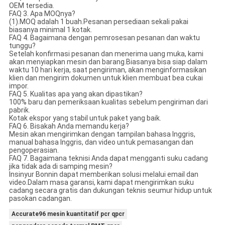
OEM tersedia.
FAQ 3. Apa MOQnya?
(1).MOQ adalah 1 buah.Pesanan persediaan sekali pakai
biasanya minimal 1 kotak.
FAQ 4. Bagaimana dengan pemrosesan pesanan dan waktu
tunggu?
Setelah konfirmasi pesanan dan menerima uang muka, kami
akan menyiapkan mesin dan barang.Biasanya bisa siap dalam
waktu 10 hari kerja, saat pengiriman, akan menginformasikan
klien dan mengirim dokumen untuk klien membuat bea cukai
impor.
FAQ 5. Kualitas apa yang akan dipastikan?
100% baru dan pemeriksaan kualitas sebelum pengiriman dari
pabrik.
Kotak ekspor yang stabil untuk paket yang baik.
FAQ 6. Bisakah Anda memandu kerja?
Mesin akan mengirimkan dengan tampilan bahasa Inggris,
manual bahasa Inggris, dan video untuk pemasangan dan
pengoperasian.
FAQ 7. Bagaimana teknisi Anda dapat mengganti suku cadang
jika tidak ada di samping mesin?
Insinyur Bonnin dapat memberikan solusi melalui email dan
video.Dalam masa garansi, kami dapat mengirimkan suku
cadang secara gratis dan dukungan teknis seumur hidup untuk
pasokan cadangan.
Accurate96 mesin kuantitatif pcr qpcr