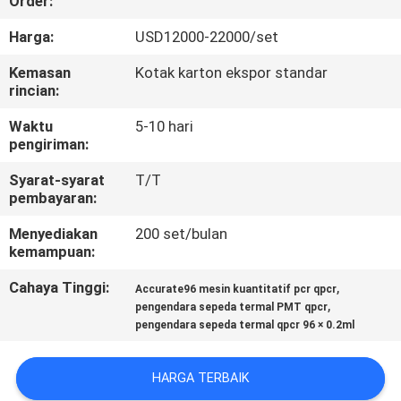
Order:
KONTROL
Harga:
USD12000-22000/set
KUALITAS
Kemasan
Kotak karton ekspor standar
rincian:
HUBUNGI
Waktu
5-10 hari
pengiriman:
KAMI
Syarat-syarat
T/T
pembayaran:
PERMINTAAN
Menyediakan
200 set/bulan
PENAWARAN
kemampuan:
Cahaya Tinggi:
,
Accurate96 mesin kuantitatif pcr qpcr
SITEMAP
,
pengendara sepeda termal PMT qpcr
pengendara sepeda termal qpcr 96 × 0.2ml
PRIVACY
HARGA TERBAIK
POLICY