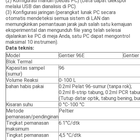
(2) Konfigurasi mandiri (bebas PC) (Data dapat diekspor
melalui USB dan dianalisis di PC).
(3) Konfigurasi jaringan (perangkat lunak PC secara
otomatis mendeteksi semua sistem di LAN dan
memungkinkan pemantauan jarak jauh salah satu kemajuan
eksperimental dan mengunduh file yang telah selesai
dijalankan ke PC di meja Anda, satu PC dapat mengontrol
maksimal 10 instrumen).
Data teknis:
Model
Gentier 96E
Gentier
Blok Termal
Kapasitas sampel
96
(sumur)
Volume Reaksi
0-100 L
bahan habis pakai
0.2ml Pelat 96-sumur (tanpa rok);
0.2ml 8-strip tabung, 0.2ml PCR tabu
(Tutup datar optik, tabung bening, bu
Kisaran suhu
0 °C-100 °C
Metode
Peltier
pemanasan/pendinginan
Tingkat pemanasan
6.1°C/dtk
maksimum
Tingkat pemanasan
4,5 °C/dtk