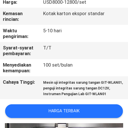
Harga:
USD8000-12800/set
KONTROL
Kemasan
Kotak karton ekspor standar
rincian:
KUALITAS
Waktu
5-10 hari
pengiriman:
HUBUNGI
Syarat-syarat
T/T
KAMI
pembayaran:
Menyediakan
100 set/bulan
PERMINTAAN
kemampuan:
PENAWARAN
Cahaya Tinggi:
,
Mesin uji integritas sarung tangan GIT-WLAN01
,
penguji integritas sarung tangan DC12V
Instrumen Pengujian Lab GIT-WLAN01
SITEMAP
HARGA TERBAIK
PRIVACY
POLICY