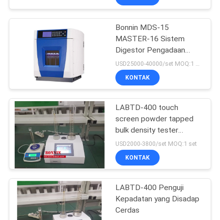
Bonnin MDS-15
MASTER-16 Sistem
Digestor Pengadaan
Sampel
USD25000-40000/set MOQ:1 set
KONTAK
LABTD-400 touch
screen powder tapped
bulk density tester
(penguji kepadatan besar
USD2000-3800/set MOQ:1 set
bubuk)
KONTAK
LABTD-400 Penguji
Kepadatan yang Disadap
Cerdas