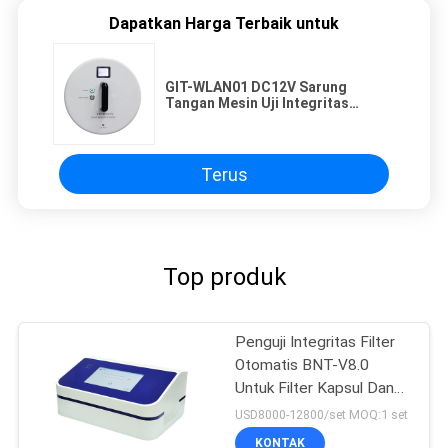
Dapatkan Harga Terbaik untuk
GIT-WLAN01 DC12V Sarung
Tangan Mesin Uji Integritas
Instrumen Pengujian Lab
Terus
Top produk
Penguji Integritas Filter
Otomatis BNT-V8.0
Untuk Filter Kapsul Dan
Membran Ultrafiltrasi
USD8000-12800/set MOQ:1 set
KONTAK