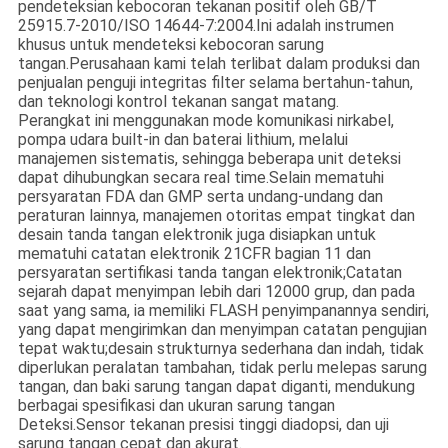
pendeteksian kebocoran tekanan positif oleh GB/T
25915.7-2010/ISO 14644-7:2004.Ini adalah instrumen
khusus untuk mendeteksi kebocoran sarung
tangan.Perusahaan kami telah terlibat dalam produksi dan
penjualan penguji integritas filter selama bertahun-tahun,
dan teknologi kontrol tekanan sangat matang.
Perangkat ini menggunakan mode komunikasi nirkabel,
pompa udara built-in dan baterai lithium, melalui
manajemen sistematis, sehingga beberapa unit deteksi
dapat dihubungkan secara real time.Selain mematuhi
persyaratan FDA dan GMP serta undang-undang dan
peraturan lainnya, manajemen otoritas empat tingkat dan
desain tanda tangan elektronik juga disiapkan untuk
mematuhi catatan elektronik 21CFR bagian 11 dan
persyaratan sertifikasi tanda tangan elektronik;Catatan
sejarah dapat menyimpan lebih dari 12000 grup, dan pada
saat yang sama, ia memiliki FLASH penyimpanannya sendiri,
yang dapat mengirimkan dan menyimpan catatan pengujian
tepat waktu;desain strukturnya sederhana dan indah, tidak
diperlukan peralatan tambahan, tidak perlu melepas sarung
tangan, dan baki sarung tangan dapat diganti, mendukung
berbagai spesifikasi dan ukuran sarung tangan
Deteksi.Sensor tekanan presisi tinggi diadopsi, dan uji
sarung tangan cepat dan akurat.