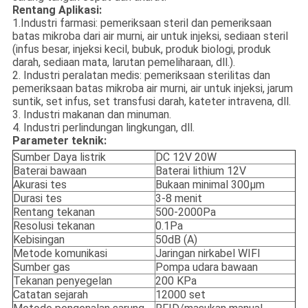
Rentang Aplikasi:
1.Industri farmasi: pemeriksaan steril dan pemeriksaan
batas mikroba dari air murni, air untuk injeksi, sediaan steril
(infus besar, injeksi kecil, bubuk, produk biologi, produk
darah, sediaan mata, larutan pemeliharaan, dll.).
2. Industri peralatan medis: pemeriksaan sterilitas dan
pemeriksaan batas mikroba air murni, air untuk injeksi, jarum
suntik, set infus, set transfusi darah, kateter intravena, dll.
3. Industri makanan dan minuman.
4. Industri perlindungan lingkungan, dll.
Parameter teknik:
Sumber Daya listrik
DC 12V 20W
Baterai bawaan
Baterai lithium 12V
Akurasi tes
Bukaan minimal 300μm
Durasi tes
3-8 menit
Rentang tekanan
500-2000Pa
Resolusi tekanan
0.1Pa
Kebisingan
50dB (A)
Metode komunikasi
Jaringan nirkabel WIFI
Sumber gas
Pompa udara bawaan
Tekanan penyegelan
200 KPa
Catatan sejarah
12000 set