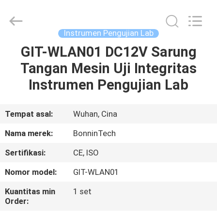
penentuan
protein
pemasok.
Copyright
©
Instrumen Pengujian Lab
2022
-
2025
GIT-WLAN01 DC12V Sarung
RUMAH
Wuhan
Bonnin
Tangan Mesin Uji Integritas
Technology
Ltd..
All
PRODUK
Instrumen Pengujian Lab
Rights
Reserved.
Developed
by
ECER
VIDEO
Tempat asal:
Wuhan, Cina
Nama merek:
BonninTech
TENTANG
Sertifikasi:
CE, ISO
KAMI
Nomor model:
GIT-WLAN01
TUR
Kuantitas min
1 set
Order:
PABRIK