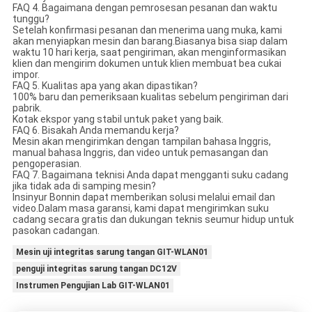
FAQ 4. Bagaimana dengan pemrosesan pesanan dan waktu
tunggu?
Setelah konfirmasi pesanan dan menerima uang muka, kami
akan menyiapkan mesin dan barang.Biasanya bisa siap dalam
waktu 10 hari kerja, saat pengiriman, akan menginformasikan
klien dan mengirim dokumen untuk klien membuat bea cukai
impor.
FAQ 5. Kualitas apa yang akan dipastikan?
100% baru dan pemeriksaan kualitas sebelum pengiriman dari
pabrik.
Kotak ekspor yang stabil untuk paket yang baik.
FAQ 6. Bisakah Anda memandu kerja?
Mesin akan mengirimkan dengan tampilan bahasa Inggris,
manual bahasa Inggris, dan video untuk pemasangan dan
pengoperasian.
FAQ 7. Bagaimana teknisi Anda dapat mengganti suku cadang
jika tidak ada di samping mesin?
Insinyur Bonnin dapat memberikan solusi melalui email dan
video.Dalam masa garansi, kami dapat mengirimkan suku
cadang secara gratis dan dukungan teknis seumur hidup untuk
pasokan cadangan.
Mesin uji integritas sarung tangan GIT-WLAN01
penguji integritas sarung tangan DC12V
Instrumen Pengujian Lab GIT-WLAN01