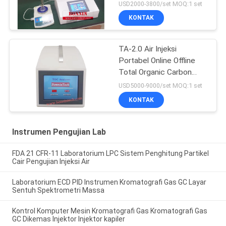
USD2000-3800/set MOQ:1 set
KONTAK
TA-2.0 Air Injeksi
Portabel Online Offline
Total Organic Carbon
Analyzer TOC Tester
USD5000-9000/set MOQ:1 set
KONTAK
Instrumen Pengujian Lab
FDA 21 CFR-11 Laboratorium LPC Sistem Penghitung Partikel
Cair Pengujian Injeksi Air
Laboratorium ECD PID Instrumen Kromatografi Gas GC Layar
Sentuh Spektrometri Massa
Kontrol Komputer Mesin Kromatografi Gas Kromatografi Gas
GC Dikemas Injektor Injektor kapiler