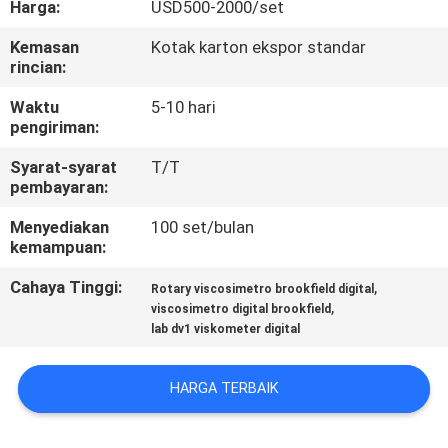
Harga:
USD500-2000/set
KONTROL
Kemasan
Kotak karton ekspor standar
rincian:
KUALITAS
Waktu
5-10 hari
pengiriman:
HUBUNGI
Syarat-syarat
T/T
KAMI
pembayaran:
Menyediakan
100 set/bulan
PERMINTAAN
kemampuan:
PENAWARAN
Cahaya Tinggi:
,
Rotary viscosimetro brookfield digital
,
viscosimetro digital brookfield
lab dv1 viskometer digital
SITEMAP
HARGA TERBAIK
PRIVACY
POLICY