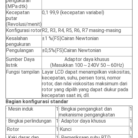
pengukuran
(MPa·dtk)
Kecepatan
0,1 99,9 (kecepatan variabel)
putar
(Revolusi/menit)
Konfigurasi rotor
R2, R3, R4, R5, R6, R7 masing-masing
Kesalahan
±1 %(FS)Cairan Newtonian
pengukuran
Pengulangan
±0,5%(FS)Cairan Newtonian
Sumber Daya
Adaptor daya khusus
listrik
(Masukkan 100～240V 50～60Hz)
Fungsi tampilan
Layar LCD dapat menampilkan viskositas,
kecepatan, suhu, persen torsi, nomor
rotor, dan nilai viskositas maksimum dari
rotor yang dipilih yang dapat diukur pada
kecepatan saat ini, dll.
Bagian konfigurasi standar
· Mesin induk
1
· Bingkai pengangkat dan
1
mekanisme pengangkatan
· Bingkai perlindungan
1
· Adaptor daya khusus
1
·Rotor
1
·Kunci
1
· Kaki dasar dan
1
· Pemeriksaan suhu RTD
1