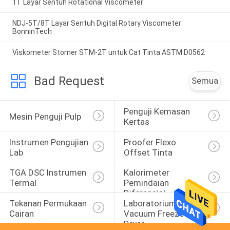
1T Layar Sentuh Rotational Viscometer
NDJ-5T/8T Layar Sentuh Digital Rotary Viscometer
BonninTech
Viskometer Stomer STM-2T untuk Cat Tinta ASTM D0562
Bad Request
Semua
Penguji Kemasan 
Mesin Penguji Pulp
Kertas
Instrumen Pengujian 
Proofer Flexo 
Lab
Offset Tinta
TGA DSC Instrumen 
Kalorimeter 
Termal
Pemindaian 
Diferensial
Tekanan Permukaan 
Laboratorium 
Cairan
Vacuum Freeze 
Dryer