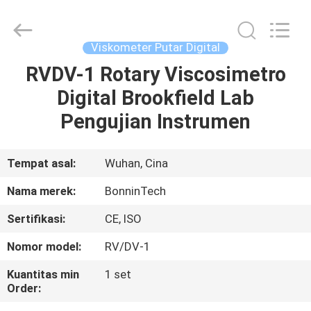
Brookfield
pemasok.
Copyright
©
2022
Viskometer Putar Digital
-
2025
Wuhan
RVDV-1 Rotary Viscosimetro
RUMAH
Bonnin
Technology
Digital Brookfield Lab
Ltd..
All
Rights
PRODUK
Pengujian Instrumen
Reserved.
Developed
by
ECER
VIDEO
Tempat asal:
Wuhan, Cina
Nama merek:
BonninTech
TENTANG
Sertifikasi:
CE, ISO
KAMI
Nomor model:
RV/DV-1
TUR
Kuantitas min
1 set
Order:
PABRIK