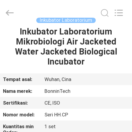
Kelas
II
pemasok.
Copyright
©
Inkubator Laboratorium
2022
-
2025
Inkubator Laboratorium
RUMAH
Wuhan
Bonnin
Mikrobiologi Air Jacketed
Technology
Ltd..
All
PRODUK
Water Jacketed Biological
Rights
Reserved.
Developed
Incubator
by
ECER
VIDEO
Tempat asal:
Wuhan, Cina
TENTANG
Nama merek:
BonninTech
KAMI
Sertifikasi:
CE, ISO
TUR
Nomor model:
Seri HH.CP
PABRIK
Kuantitas min
1 set