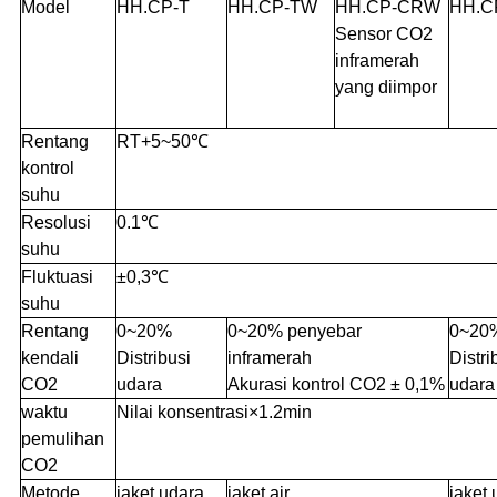
Model
HH.CP-T
HH.CP-TW
HH.CP-CRW
HH.C
Sensor CO2
inframerah
yang diimpor
Rentang
RT+5~50℃
kontrol
suhu
Resolusi
0.1℃
suhu
Fluktuasi
±0,3℃
suhu
Rentang
0~20%
0~20% penyebar
0~20
kendali
Distribusi
inframerah
Distri
CO2
udara
Akurasi kontrol CO2 ± 0,1%
udara
waktu
Nilai konsentrasi×1.2min
pemulihan
CO2
Metode
jaket udara
jaket air
jaket 