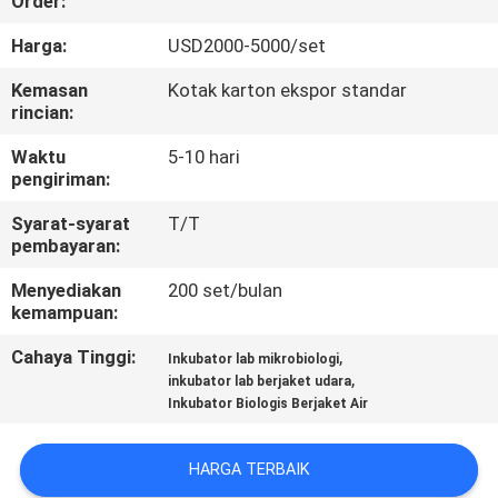
Order:
KONTROL
Harga:
USD2000-5000/set
KUALITAS
Kemasan
Kotak karton ekspor standar
rincian:
HUBUNGI
Waktu
5-10 hari
pengiriman:
KAMI
Syarat-syarat
T/T
pembayaran:
PERMINTAAN
Menyediakan
200 set/bulan
PENAWARAN
kemampuan:
Cahaya Tinggi:
,
Inkubator lab mikrobiologi
SITEMAP
,
inkubator lab berjaket udara
Inkubator Biologis Berjaket Air
PRIVACY
HARGA TERBAIK
POLICY