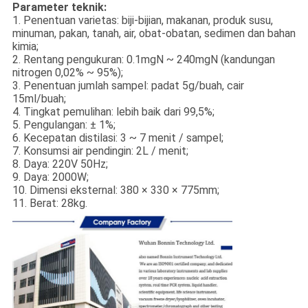
Parameter teknik:
1. Penentuan varietas: biji-bijian, makanan, produk susu,
minuman, pakan, tanah, air, obat-obatan, sedimen dan bahan
kimia;
2. Rentang pengukuran: 0.1mgN ~ 240mgN (kandungan
nitrogen 0,02% ~ 95%);
3. Penentuan jumlah sampel: padat 5g/buah, cair
15ml/buah;
4. Tingkat pemulihan: lebih baik dari 99,5%;
5. Pengulangan: ± 1%;
6. Kecepatan distilasi: 3 ~ 7 menit / sampel;
7. Konsumsi air pendingin: 2L / menit;
8. Daya: 220V 50Hz;
9. Daya: 2000W;
10. Dimensi eksternal: 380 × 330 × 775mm;
11. Berat: 28kg.