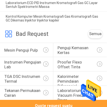
Laboratorium ECD PID Instrumen Kromatografi Gas GC Layar
Sentuh Spektrometri Massa
Kontrol Komputer Mesin Kromatografi Gas Kromatografi Gas
GC Dikemas Injektor Injektor kapiler
Bad Request
Semua
Penguji Kemasan 
Mesin Penguji Pulp
Kertas
Instrumen Pengujian 
Proofer Flexo 
Lab
Offset Tinta
TGA DSC Instrumen 
Kalorimeter 
Termal
Pemindaian 
Diferensial
Tekanan Permukaan 
Laboratorium 
Cairan
Vacuum Freeze 
Dryer
Quote request suatu