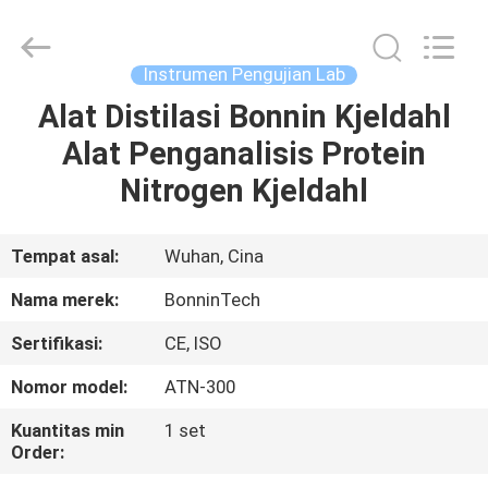
penentuan
protein
pemasok.
Copyright
©
Instrumen Pengujian Lab
2022
-
2025
Alat Distilasi Bonnin Kjeldahl
RUMAH
Wuhan
Bonnin
Alat Penganalisis Protein
Technology
Ltd..
All
PRODUK
Nitrogen Kjeldahl
Rights
Reserved.
Developed
by
ECER
VIDEO
Tempat asal:
Wuhan, Cina
Nama merek:
BonninTech
TENTANG
Sertifikasi:
CE, ISO
KAMI
Nomor model:
ATN-300
TUR
Kuantitas min
1 set
Order:
PABRIK