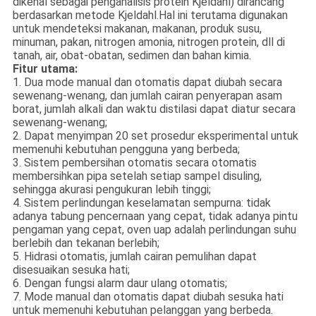
dikenal sebagai penganalisis protein Kjeldahl) dirancang
berdasarkan metode Kjeldahl.Hal ini terutama digunakan
untuk mendeteksi makanan, makanan, produk susu,
minuman, pakan, nitrogen amonia, nitrogen protein, dll di
tanah, air, obat-obatan, sedimen dan bahan kimia.
Fitur utama:
1. Dua mode manual dan otomatis dapat diubah secara
sewenang-wenang, dan jumlah cairan penyerapan asam
borat, jumlah alkali dan waktu distilasi dapat diatur secara
sewenang-wenang;
2. Dapat menyimpan 20 set prosedur eksperimental untuk
memenuhi kebutuhan pengguna yang berbeda;
3. Sistem pembersihan otomatis secara otomatis
membersihkan pipa setelah setiap sampel disuling,
sehingga akurasi pengukuran lebih tinggi;
4. Sistem perlindungan keselamatan sempurna: tidak
adanya tabung pencernaan yang cepat, tidak adanya pintu
pengaman yang cepat, oven uap adalah perlindungan suhu
berlebih dan tekanan berlebih;
5. Hidrasi otomatis, jumlah cairan pemulihan dapat
disesuaikan sesuka hati;
6. Dengan fungsi alarm daur ulang otomatis;
7. Mode manual dan otomatis dapat diubah sesuka hati
untuk memenuhi kebutuhan pelanggan yang berbeda.