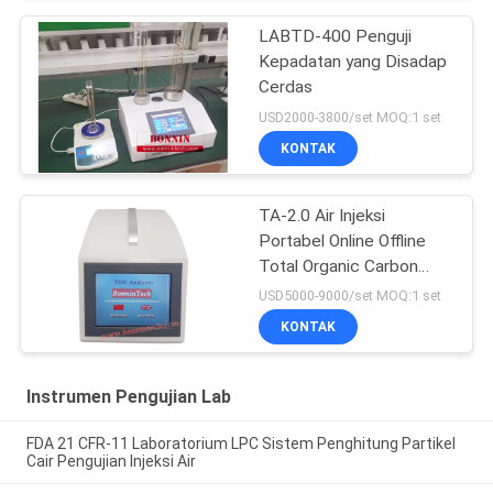
LABTD-400 Penguji
Kepadatan yang Disadap
Cerdas
USD2000-3800/set MOQ:1 set
KONTAK
TA-2.0 Air Injeksi
Portabel Online Offline
Total Organic Carbon
Analyzer TOC Tester
USD5000-9000/set MOQ:1 set
KONTAK
Instrumen Pengujian Lab
FDA 21 CFR-11 Laboratorium LPC Sistem Penghitung Partikel
Cair Pengujian Injeksi Air