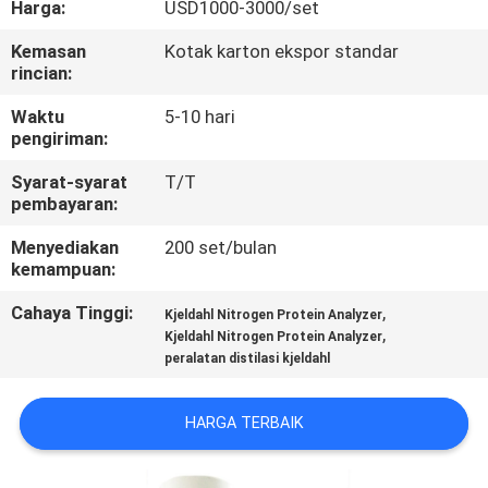
Harga:
USD1000-3000/set
KONTROL
Kemasan
Kotak karton ekspor standar
rincian:
KUALITAS
Waktu
5-10 hari
pengiriman:
HUBUNGI
Syarat-syarat
T/T
KAMI
pembayaran:
Menyediakan
200 set/bulan
PERMINTAAN
kemampuan:
PENAWARAN
Cahaya Tinggi:
,
Kjeldahl Nitrogen Protein Analyzer
,
Kjeldahl Nitrogen Protein Analyzer
peralatan distilasi kjeldahl
SITEMAP
HARGA TERBAIK
PRIVACY
POLICY