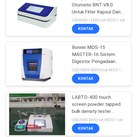
Otomatis BNT-V8.0
Untuk Filter Kapsul Dan
Membran Ultrafiltrasi
USD8000-12800/set MOQ:1 set
KONTAK
Bonnin MDS-15
MASTER-16 Sistem
Digestor Pengadaan
Sampel
USD25000-40000/set MOQ:1 set
KONTAK
LABTD-400 touch
screen powder tapped
bulk density tester
(penguji kepadatan besar
USD2000-3800/set MOQ:1 set
bubuk)
KONTAK