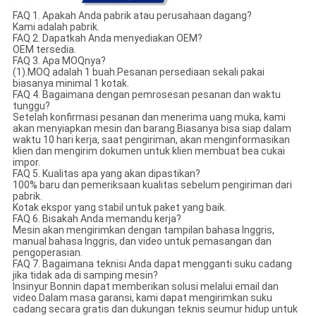
FAQ 1. Apakah Anda pabrik atau perusahaan dagang?
Kami adalah pabrik.
FAQ 2. Dapatkah Anda menyediakan OEM?
OEM tersedia.
FAQ 3. Apa MOQnya?
(1).MOQ adalah 1 buah.Pesanan persediaan sekali pakai
biasanya minimal 1 kotak.
FAQ 4. Bagaimana dengan pemrosesan pesanan dan waktu
tunggu?
Setelah konfirmasi pesanan dan menerima uang muka, kami
akan menyiapkan mesin dan barang.Biasanya bisa siap dalam
waktu 10 hari kerja, saat pengiriman, akan menginformasikan
klien dan mengirim dokumen untuk klien membuat bea cukai
impor.
FAQ 5. Kualitas apa yang akan dipastikan?
100% baru dan pemeriksaan kualitas sebelum pengiriman dari
pabrik.
Kotak ekspor yang stabil untuk paket yang baik.
FAQ 6. Bisakah Anda memandu kerja?
Mesin akan mengirimkan dengan tampilan bahasa Inggris,
manual bahasa Inggris, dan video untuk pemasangan dan
pengoperasian.
FAQ 7. Bagaimana teknisi Anda dapat mengganti suku cadang
jika tidak ada di samping mesin?
Insinyur Bonnin dapat memberikan solusi melalui email dan
video.Dalam masa garansi, kami dapat mengirimkan suku
cadang secara gratis dan dukungan teknis seumur hidup untuk