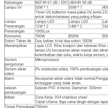
Kebisingan
NSF49 61 dB / EN1246949 58 dB
Lampu UV
30W * 1
30W * 1
40
Timer UV, indikator masa pakai UV, emisi 2
untuk dekontaminasi yang paling efisien.
Lampu
Lampu LED
Lampu LED
La
Penerangan
12W * 2
14W * 2
16
Penerangan
1000Lux
Konsumsi
700W
850W
90
Soket Tahan Air
Dua, beban total dua soket: 500W
Menampilkan
Layar LCD: filter knalpot dan tekanan filter 
lampu UV, kecepatan aliran masuk dan aliran
kelembaban dan suhu, waktu kerja sistem, dl
Sistem
Mikroprosesor
pengaturan
Sistem aliran
0% resirkulasi udara, 100% pembuangan uda
udara
Alarm
Kecepatan aliran udara tidak normal;Pengg
ketinggian yang tidak aman.
saluran
Saluran PVC 4 meter, Diameter: 300mm
pembuangan
Bahan
Zona Kerja: 304 stainless steel
Tubuh Utama: Baja canai dingin dengan lapis
Tinggi Permukaan
750mm