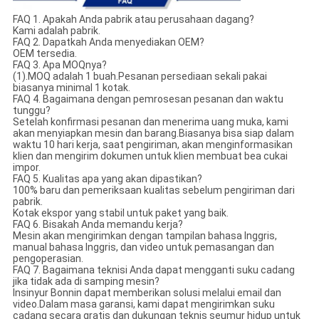
FAQ 1. Apakah Anda pabrik atau perusahaan dagang?
Kami adalah pabrik.
FAQ 2. Dapatkah Anda menyediakan OEM?
OEM tersedia.
FAQ 3. Apa MOQnya?
(1).MOQ adalah 1 buah.Pesanan persediaan sekali pakai
biasanya minimal 1 kotak.
FAQ 4. Bagaimana dengan pemrosesan pesanan dan waktu
tunggu?
Setelah konfirmasi pesanan dan menerima uang muka, kami
akan menyiapkan mesin dan barang.Biasanya bisa siap dalam
waktu 10 hari kerja, saat pengiriman, akan menginformasikan
klien dan mengirim dokumen untuk klien membuat bea cukai
impor.
FAQ 5. Kualitas apa yang akan dipastikan?
100% baru dan pemeriksaan kualitas sebelum pengiriman dari
pabrik.
Kotak ekspor yang stabil untuk paket yang baik.
FAQ 6. Bisakah Anda memandu kerja?
Mesin akan mengirimkan dengan tampilan bahasa Inggris,
manual bahasa Inggris, dan video untuk pemasangan dan
pengoperasian.
FAQ 7. Bagaimana teknisi Anda dapat mengganti suku cadang
jika tidak ada di samping mesin?
Insinyur Bonnin dapat memberikan solusi melalui email dan
video.Dalam masa garansi, kami dapat mengirimkan suku
cadang secara gratis dan dukungan teknis seumur hidup untuk