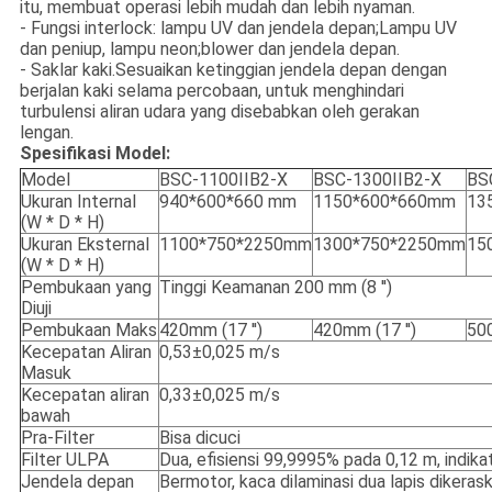
itu, membuat operasi lebih mudah dan lebih nyaman.
- Fungsi interlock: lampu UV dan jendela depan;Lampu UV
dan peniup, lampu neon;blower dan jendela depan.
- Saklar kaki.Sesuaikan ketinggian jendela depan dengan
berjalan kaki selama percobaan, untuk menghindari
turbulensi aliran udara yang disebabkan oleh gerakan
lengan.
Spesifikasi Model:
Model
BSC-1100IIB2-X
BSC-1300IIB2-X
BS
Ukuran Internal
940*600*660 mm
1150*600*660mm
13
(W * D * H)
Ukuran Eksternal
1100*750*2250mm
1300*750*2250mm
15
(W * D * H)
Pembukaan yang
Tinggi Keamanan 200 mm (8 '')
Diuji
Pembukaan Maks
420mm (17 '')
420mm (17 '')
500
Kecepatan Aliran
0,53±0,025 m/s
Masuk
Kecepatan aliran
0,33±0,025 m/s
bawah
Pra-Filter
Bisa dicuci
Filter ULPA
Dua, efisiensi 99,9995% pada 0,12 m, indikat
Jendela depan
Bermotor, kaca dilaminasi dua lapis dikeras