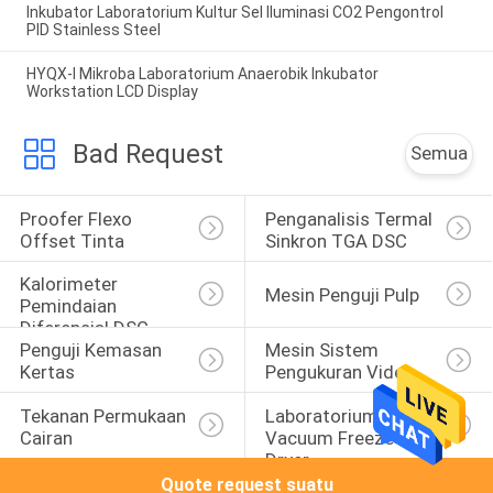
Inkubator Laboratorium Kultur Sel Iluminasi CO2 Pengontrol
PID Stainless Steel
HYQX-I Mikroba Laboratorium Anaerobik Inkubator
Workstation LCD Display
Bad Request
Semua
Proofer Flexo 
Penganalisis Termal 
Offset Tinta
Sinkron TGA DSC
Kalorimeter 
Mesin Penguji Pulp
Pemindaian 
Diferensial DSC
Penguji Kemasan 
Mesin Sistem 
Kertas
Pengukuran Video
Tekanan Permukaan 
Laboratorium 
Cairan
Vacuum Freeze 
Dryer
Quote request suatu