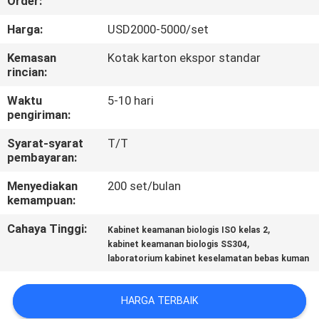
Order:
KONTROL
Harga:
USD2000-5000/set
KUALITAS
Kemasan
Kotak karton ekspor standar
rincian:
HUBUNGI
Waktu
5-10 hari
pengiriman:
KAMI
Syarat-syarat
T/T
pembayaran:
PERMINTAAN
Menyediakan
200 set/bulan
PENAWARAN
kemampuan:
Cahaya Tinggi:
,
Kabinet keamanan biologis ISO kelas 2
SITEMAP
,
kabinet keamanan biologis SS304
laboratorium kabinet keselamatan bebas kuman
PRIVACY
HARGA TERBAIK
POLICY