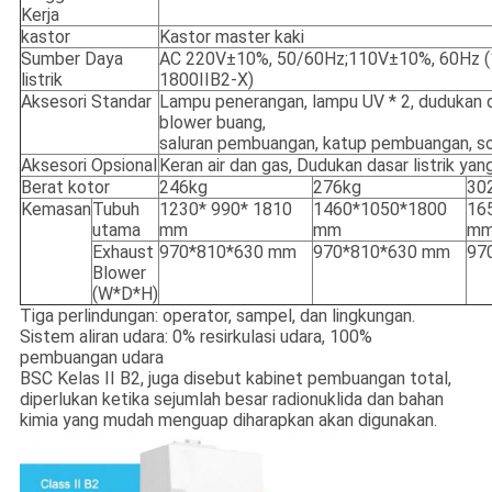
Kerja
kastor
Kastor master kaki
Sumber Daya
AC 220V±10%, 50/60Hz;110V±10%, 60Hz (1
listrik
1800IIB2-X)
Aksesori Standar
Lampu penerangan, lampu UV * 2, dudukan da
blower buang,
saluran pembuangan, katup pembuangan, soket
Aksesori Opsional
Keran air dan gas, Dudukan dasar listrik ya
Berat kotor
246kg
276kg
30
Kemasan
Tubuh
1230* 990* 1810
1460*1050*1800
16
utama
mm
mm
m
Exhaust
970*810*630 mm
970*810*630 mm
97
Blower
(W*D*H)
Tiga perlindungan: operator, sampel, dan lingkungan.
Sistem aliran udara: 0% resirkulasi udara, 100%
pembuangan udara
BSC Kelas II B2, juga disebut kabinet pembuangan total,
diperlukan ketika sejumlah besar radionuklida dan bahan
kimia yang mudah menguap diharapkan akan digunakan.