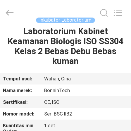
Bonnin
Technology
Ltd..
All
Rights
Inkubator Laboratorium
Reserved.
Developed
by
Laboratorium Kabinet
RUMAH
ECER
Keamanan Biologis ISO SS304
PRODUK
Kelas 2 Bebas Debu Bebas
kuman
VIDEO
Tempat asal:
Wuhan, Cina
TENTANG
Nama merek:
BonninTech
KAMI
Sertifikasi:
CE, ISO
TUR
Nomor model:
Seri BSC IIB2
PABRIK
Kuantitas min
1 set