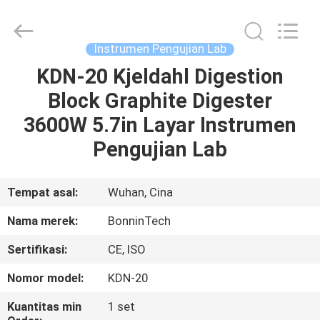
penentuan
protein
pemasok.
Copyright
©
Instrumen Pengujian Lab
2022
-
2025
KDN-20 Kjeldahl Digestion
RUMAH
Wuhan
Bonnin
Block Graphite Digester
Technology
Ltd..
All
PRODUK
3600W 5.7in Layar Instrumen
Rights
Reserved.
Developed
Pengujian Lab
by
ECER
VIDEO
Tempat asal:
Wuhan, Cina
TENTANG
Nama merek:
BonninTech
KAMI
Sertifikasi:
CE, ISO
TUR
Nomor model:
KDN-20
PABRIK
Kuantitas min
1 set