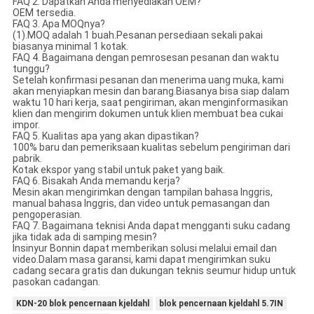
FAQ 2. Dapatkah Anda menyediakan OEM?
OEM tersedia.
FAQ 3. Apa MOQnya?
(1).MOQ adalah 1 buah.Pesanan persediaan sekali pakai
biasanya minimal 1 kotak.
FAQ 4. Bagaimana dengan pemrosesan pesanan dan waktu
tunggu?
Setelah konfirmasi pesanan dan menerima uang muka, kami
akan menyiapkan mesin dan barang.Biasanya bisa siap dalam
waktu 10 hari kerja, saat pengiriman, akan menginformasikan
klien dan mengirim dokumen untuk klien membuat bea cukai
impor.
FAQ 5. Kualitas apa yang akan dipastikan?
100% baru dan pemeriksaan kualitas sebelum pengiriman dari
pabrik.
Kotak ekspor yang stabil untuk paket yang baik.
FAQ 6. Bisakah Anda memandu kerja?
Mesin akan mengirimkan dengan tampilan bahasa Inggris,
manual bahasa Inggris, dan video untuk pemasangan dan
pengoperasian.
FAQ 7. Bagaimana teknisi Anda dapat mengganti suku cadang
jika tidak ada di samping mesin?
Insinyur Bonnin dapat memberikan solusi melalui email dan
video.Dalam masa garansi, kami dapat mengirimkan suku
cadang secara gratis dan dukungan teknis seumur hidup untuk
pasokan cadangan.
KDN-20 blok pencernaan kjeldahl
blok pencernaan kjeldahl 5.7IN