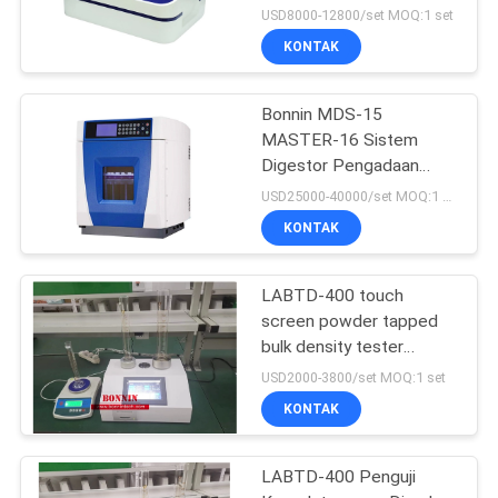
Membran Ultrafiltrasi
USD8000-12800/set MOQ:1 set
KONTAK
Bonnin MDS-15
MASTER-16 Sistem
Digestor Pengadaan
Sampel
USD25000-40000/set MOQ:1 set
KONTAK
LABTD-400 touch
screen powder tapped
bulk density tester
(penguji kepadatan besar
USD2000-3800/set MOQ:1 set
bubuk)
KONTAK
LABTD-400 Penguji