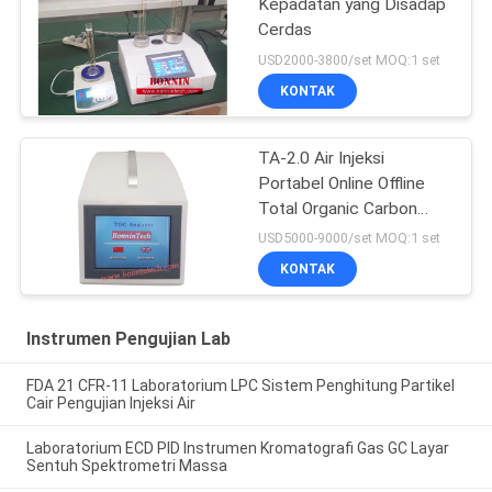
Kepadatan yang Disadap
Cerdas
USD2000-3800/set MOQ:1 set
KONTAK
TA-2.0 Air Injeksi
Portabel Online Offline
Total Organic Carbon
Analyzer TOC Tester
USD5000-9000/set MOQ:1 set
KONTAK
Instrumen Pengujian Lab
FDA 21 CFR-11 Laboratorium LPC Sistem Penghitung Partikel
Cair Pengujian Injeksi Air
Laboratorium ECD PID Instrumen Kromatografi Gas GC Layar
Sentuh Spektrometri Massa