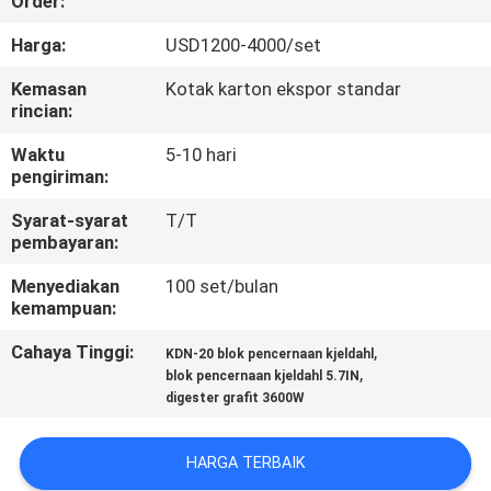
Order:
KONTROL
Harga:
USD1200-4000/set
KUALITAS
Kemasan
Kotak karton ekspor standar
rincian:
HUBUNGI
Waktu
5-10 hari
pengiriman:
KAMI
Syarat-syarat
T/T
pembayaran:
PERMINTAAN
Menyediakan
100 set/bulan
PENAWARAN
kemampuan:
Cahaya Tinggi:
,
KDN-20 blok pencernaan kjeldahl
SITEMAP
,
blok pencernaan kjeldahl 5.7IN
digester grafit 3600W
PRIVACY
HARGA TERBAIK
POLICY