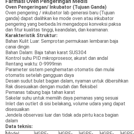
Farmasi Oven Pengeringan Medis
Oven Pengeringan/ Inkubator (Tujuan Ganda)
Oven pengering / inkubator lab generasi baru (Tujuan
ganda) dapat dialihkan ke mode oven atau inkubator
pengering yang berbeda.Ini mengadopsi konveksi paksa
dan fitur kualitas tinggi, keandalan, dan keamanan.
Karakteristik Struktur:
Bahan Kulit Luar: Semprotan permukaan lembaran baja
canai dingin
Bahan Dalam: Baja tahan karat SUS304
Kontrol suhu PID mikroprosesor, akurat dan andal
Rentang waktu: 0-9999min
Parameter sistem penghematan otomatis dan mulai
otomatis setelah gangguan daya
Desain sudut bulat bagian dalam, nyaman untuk dibersihkan
Rak disesuaikan dengan mudah dan fleksibel
Pemanas tabung baja tahan karat
Sakelar suhu untuk memilih daya pemanas yang sesuai
Inlet dan outlet di sisi belakang, volume udara yang dapat
disesuaikan
Jendela observasi luar dan tidak ada pintu kaca bagian
dalam
Data teknis:
Model
HGPF-
HGPF-
HGPF-
HGPF-
HGPF