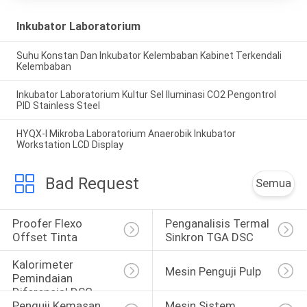
Inkubator Laboratorium
Suhu Konstan Dan Inkubator Kelembaban Kabinet Terkendali
Kelembaban
Inkubator Laboratorium Kultur Sel Iluminasi CO2 Pengontrol
PID Stainless Steel
HYQX-I Mikroba Laboratorium Anaerobik Inkubator
Workstation LCD Display
Bad Request
Semua
Proofer Flexo 
Penganalisis Termal 
Offset Tinta
Sinkron TGA DSC
Kalorimeter 
Mesin Penguji Pulp
Pemindaian 
Diferensial DSC
Penguji Kemasan 
Mesin Sistem 