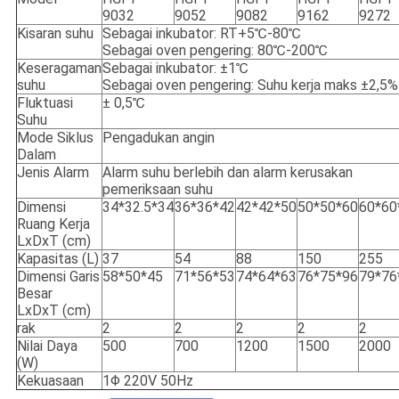
9032
9052
9082
9162
9272
Kisaran suhu
Sebagai inkubator: RT+5℃-80℃
Sebagai oven pengering: 80℃-200℃
Keseragaman
Sebagai inkubator: ±1℃
suhu
Sebagai oven pengering: Suhu kerja maks ±2,5%
Fluktuasi
± 0,5℃
Suhu
Mode Siklus
Pengadukan angin
Dalam
Jenis Alarm
Alarm suhu berlebih dan alarm kerusakan
pemeriksaan suhu
Dimensi
34*32.5*34
36*36*42
42*42*50
50*50*60
60*60
Ruang Kerja
LxDxT (cm)
Kapasitas (L)
37
54
88
150
255
Dimensi Garis
58*50*45
71*56*53
74*64*63
76*75*96
79*76
Besar
LxDxT (cm)
rak
2
2
2
2
2
Nilai Daya
500
700
1200
1500
2000
(W)
Kekuasaan
1Φ 220V 50Hz