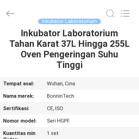
Bonnin
Technology
Ltd..
All
Rights
Inkubator Laboratorium
Reserved.
Developed
by
Inkubator Laboratorium
RUMAH
ECER
Tahan Karat 37L Hingga 255L
PRODUK
Oven Pengeringan Suhu
Tinggi
VIDEO
Tempat asal:
Wuhan, Cina
TENTANG
Nama merek:
BonninTech
KAMI
Sertifikasi:
CE, ISO
TUR
Nomor model:
Seri HGPF
PABRIK
Kuantitas min
1 set