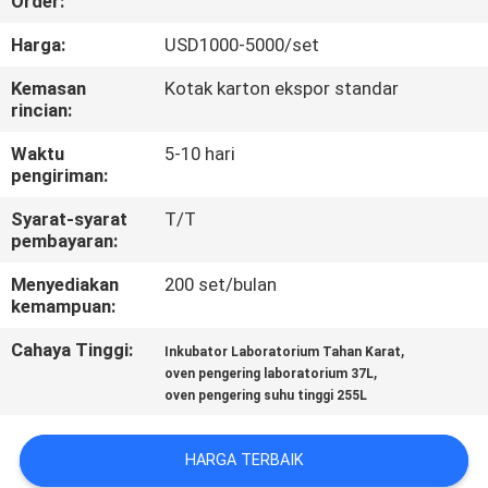
Order:
KONTROL
Harga:
USD1000-5000/set
KUALITAS
Kemasan
Kotak karton ekspor standar
rincian:
HUBUNGI
Waktu
5-10 hari
pengiriman:
KAMI
Syarat-syarat
T/T
pembayaran:
PERMINTAAN
Menyediakan
200 set/bulan
PENAWARAN
kemampuan:
Cahaya Tinggi:
,
Inkubator Laboratorium Tahan Karat
SITEMAP
,
oven pengering laboratorium 37L
oven pengering suhu tinggi 255L
PRIVACY
HARGA TERBAIK
POLICY