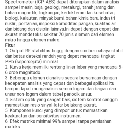
Spectrometer (ICP-AES) dapat diterapkan dalam analisis
sampel mesin, baja, geologi, metalurgi, tanah jarang dan
bahan magnetik, lingkungan, kedokteran dan kesehatan,
biologi, kelautan, minyak bumi, bahan kimia baru, industri
nuklir , pertanian, inspeksi komoditas pangan, kualitas air
dan bidang dan disiplin lainnya.Ini dapat dengan cepat dan
akurat mendeteksi sekitar 70 jenis elemen dari elemen
mikro hingga elemen makro.
Fitur
1. Output RF stabilitas tinggi, dengan sumber cahaya stabil
dan batas deteksi rendah yang dapat mencapai tingkat
PPb (sepersejuta) minimal.
2. Kurva kerja memiliki rentang linier lebar yang mencapai 5-
6 orde magnitudo.
3. Beberapa elemen dianalisis secara bersamaan dengan
kecepatan analitis yang cepat dan berbagai aplikasi.Itu
hampir dapat menganalisis semua logam dan bagian dari
unsur non-logam dalam tabel periodik unsur.
4. Sistem optik yang sangat baik, sistem kontrol canggih
memastikan rasio sinyal-latar belakang akurat.
5. Komponen kunci yang diimpor: untuk memastikan
keakuratan dan sensitivitas instrumen.
6. Efek matriks minimal 99% sampel tanpa pemisahan
matriks.