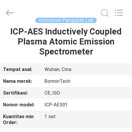
Ultraviolet
Microwave
pemasok.
Copyright
©
Instrumen Pengujian Lab
2022
-
2025
ICP-AES Inductively Coupled
RUMAH
Wuhan
Bonnin
Plasma Atomic Emission
Technology
Ltd..
All
PRODUK
Spectrometer
Rights
Reserved.
Developed
by
ECER
VIDEO
Tempat asal:
Wuhan, Cina
Nama merek:
BonninTech
TENTANG
Sertifikasi:
CE, ISO
KAMI
Nomor model:
ICP-AES01
TUR
Kuantitas min
1 set
Order:
PABRIK