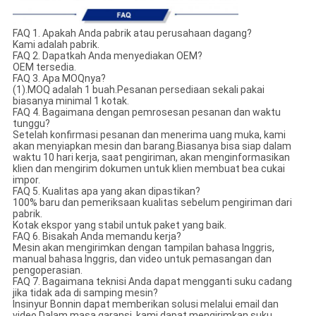
FAQ 1. Apakah Anda pabrik atau perusahaan dagang?
Kami adalah pabrik.
FAQ 2. Dapatkah Anda menyediakan OEM?
OEM tersedia.
FAQ 3. Apa MOQnya?
(1).MOQ adalah 1 buah.Pesanan persediaan sekali pakai
biasanya minimal 1 kotak.
FAQ 4. Bagaimana dengan pemrosesan pesanan dan waktu
tunggu?
Setelah konfirmasi pesanan dan menerima uang muka, kami
akan menyiapkan mesin dan barang.Biasanya bisa siap dalam
waktu 10 hari kerja, saat pengiriman, akan menginformasikan
klien dan mengirim dokumen untuk klien membuat bea cukai
impor.
FAQ 5. Kualitas apa yang akan dipastikan?
100% baru dan pemeriksaan kualitas sebelum pengiriman dari
pabrik.
Kotak ekspor yang stabil untuk paket yang baik.
FAQ 6. Bisakah Anda memandu kerja?
Mesin akan mengirimkan dengan tampilan bahasa Inggris,
manual bahasa Inggris, dan video untuk pemasangan dan
pengoperasian.
FAQ 7. Bagaimana teknisi Anda dapat mengganti suku cadang
jika tidak ada di samping mesin?
Insinyur Bonnin dapat memberikan solusi melalui email dan
video.Dalam masa garansi, kami dapat mengirimkan suku