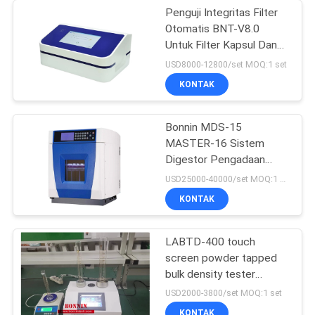
Penguji Integritas Filter
Otomatis BNT-V8.0
Untuk Filter Kapsul Dan
Membran Ultrafiltrasi
USD8000-12800/set MOQ:1 set
KONTAK
Bonnin MDS-15
MASTER-16 Sistem
Digestor Pengadaan
Sampel
USD25000-40000/set MOQ:1 set
KONTAK
LABTD-400 touch
screen powder tapped
bulk density tester
(penguji kepadatan besar
USD2000-3800/set MOQ:1 set
bubuk)
KONTAK