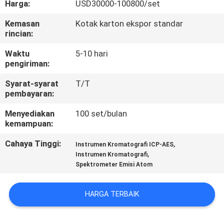
Harga:
USD30000-100800/set
KONTROL
Kemasan
Kotak karton ekspor standar
rincian:
KUALITAS
Waktu
5-10 hari
pengiriman:
HUBUNGI
Syarat-syarat
T/T
KAMI
pembayaran:
Menyediakan
100 set/bulan
PERMINTAAN
kemampuan:
PENAWARAN
Cahaya Tinggi:
,
Instrumen Kromatografi ICP-AES
,
Instrumen Kromatografi
Spektrometer Emisi Atom
SITEMAP
HARGA TERBAIK
PRIVACY
POLICY