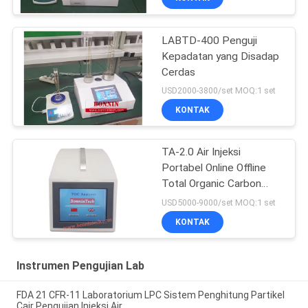
LABTD-400 Penguji
Kepadatan yang Disadap
Cerdas
USD2000-3800/set MOQ:1 set
KONTAK
TA-2.0 Air Injeksi
Portabel Online Offline
Total Organic Carbon
Analyzer TOC Tester
USD5000-9000/set MOQ:1 set
KONTAK
Instrumen Pengujian Lab
FDA 21 CFR-11 Laboratorium LPC Sistem Penghitung Partikel
Cair Pengujian Injeksi Air