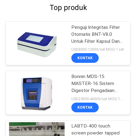
Top produk
Penguji Integritas Filter
Otomatis BNT-V8.0
Untuk Filter Kapsul Dan
Membran Ultrafiltrasi
USD8000-12800/set MOQ:1 set
KONTAK
Bonnin MDS-15
MASTER-16 Sistem
Digestor Pengadaan
Sampel
USD25000-40000/set MOQ:1 set
KONTAK
LABTD-400 touch
screen powder tapped