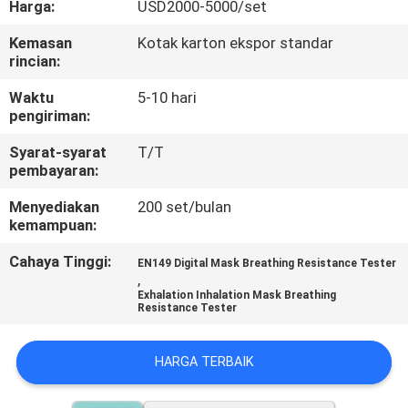
Harga:
USD2000-5000/set
KONTROL
Kemasan
Kotak karton ekspor standar
rincian:
KUALITAS
Waktu
5-10 hari
pengiriman:
HUBUNGI
Syarat-syarat
T/T
KAMI
pembayaran:
Menyediakan
200 set/bulan
PERMINTAAN
kemampuan:
PENAWARAN
Cahaya Tinggi:
EN149 Digital Mask Breathing Resistance Tester
,
Exhalation Inhalation Mask Breathing
SITEMAP
Resistance Tester
PRIVACY
HARGA TERBAIK
POLICY