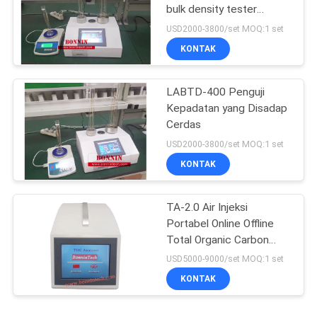
bulk density tester
(penguji kepadatan besar
USD2000-3800/set MOQ:1 set
bubuk)
KONTAK
LABTD-400 Penguji
Kepadatan yang Disadap
Cerdas
USD2000-3800/set MOQ:1 set
KONTAK
TA-2.0 Air Injeksi
Portabel Online Offline
Total Organic Carbon
Analyzer TOC Tester
USD5000-9000/set MOQ:1 set
KONTAK