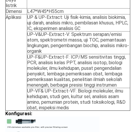
listrik
Dimensi
L47*W45*H55cm
Aplikasi
UP & UP-Extract: Uji fisik-kimia, analisis biokimia,
uji darah, analisis mikro, pembilasan khusus, HPLC,
IC, eksperimen analisis GC
UP-V&UP-Extract-V: Spektrum serapan/emisi
atom, spektrometri massa, uji TOC, pemantauan
lingkungan, pengembangan biochip, analisis mikro-
organik
UP-F&UP-Extract-F: ICP/MS sensitivitas tinggi,
PCR, analisis kelas PPT, analisis isotop, biologi
molekuler, ilmu kehidupan, pusat pengendalian
penyakit, lembaga pemeriksaan obat, lembaga
pemeriksaan kualitas, penelitian ilmiah sekolah
menengah, berbagai presisi tinggi instrumen
UP-VF& UP-Extract-VF: Biologi molekuler, ilmu
kehidupan, studi gen, kultur sel, analisis asam
amino, pemurnian protein, studi toksikologi, R&D
obat, inspeksi medis
Konfigurasi: