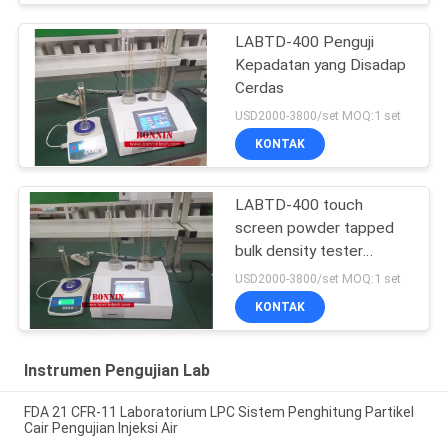
LABTD-400 Penguji
Kepadatan yang Disadap
Cerdas
USD2000-3800/set MOQ:1 set
KONTAK
LABTD-400 touch
screen powder tapped
bulk density tester
(penguji kepadatan besar
USD2000-3800/set MOQ:1 set
bubuk)
KONTAK
Instrumen Pengujian Lab
FDA 21 CFR-11 Laboratorium LPC Sistem Penghitung Partikel
Cair Pengujian Injeksi Air