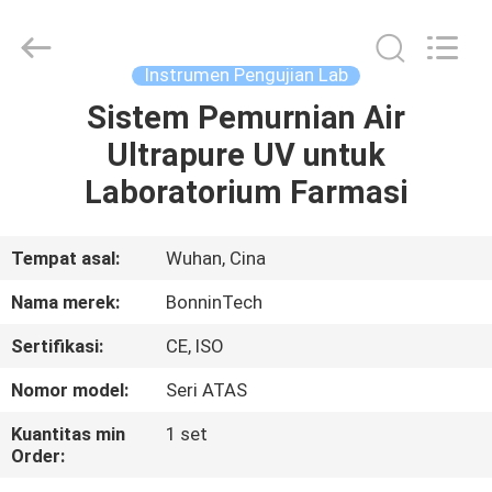
Technology
Ltd..
All
Rights
Reserved.
Instrumen Pengujian Lab
Developed
by
Sistem Pemurnian Air
RUMAH
ECER
Ultrapure UV untuk
PRODUK
Laboratorium Farmasi
VIDEO
Tempat asal:
Wuhan, Cina
Nama merek:
BonninTech
TENTANG
Sertifikasi:
CE, ISO
KAMI
Nomor model:
Seri ATAS
TUR
Kuantitas min
1 set
Order:
PABRIK