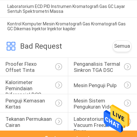
Laboratorium ECD PID Instrumen Kromatografi Gas GC Layar
Sentuh Spektrometri Massa
Kontrol Komputer Mesin Kromatografi Gas Kromatografi Gas
GC Dikemas Injektor Injektor kapiler
Bad Request
Semua
Proofer Flexo 
Penganalisis Termal 
Offset Tinta
Sinkron TGA DSC
Kalorimeter 
Mesin Penguji Pulp
Pemindaian 
Diferensial DSC
Penguji Kemasan 
Mesin Sistem 
Kertas
Pengukuran Video
Tekanan Permukaan 
Laboratorium 
Cairan
Vacuum Freeze 
Dryer