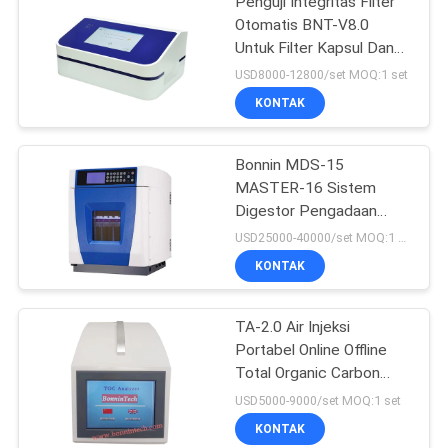
Penguji Integritas Filter
Otomatis BNT-V8.0
Untuk Filter Kapsul Dan
Membran Ultrafiltrasi
USD8000-12800/set MOQ:1 set
KONTAK
Bonnin MDS-15
MASTER-16 Sistem
Digestor Pengadaan
Sampel
USD25000-40000/set MOQ:1 set
KONTAK
TA-2.0 Air Injeksi
Portabel Online Offline
Total Organic Carbon
Analyzer TOC Tester
USD5000-9000/set MOQ:1 set
KONTAK