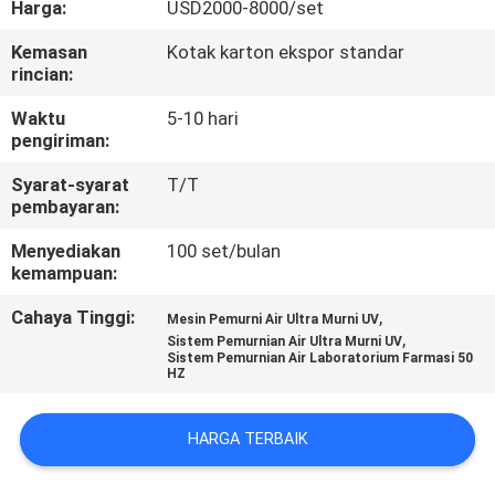
Harga:
USD2000-8000/set
KONTROL
Kemasan
Kotak karton ekspor standar
rincian:
KUALITAS
Waktu
5-10 hari
pengiriman:
HUBUNGI
Syarat-syarat
T/T
KAMI
pembayaran:
Menyediakan
100 set/bulan
PERMINTAAN
kemampuan:
PENAWARAN
Cahaya Tinggi:
,
Mesin Pemurni Air Ultra Murni UV
,
Sistem Pemurnian Air Ultra Murni UV
Sistem Pemurnian Air Laboratorium Farmasi 50
SITEMAP
HZ
PRIVACY
HARGA TERBAIK
POLICY