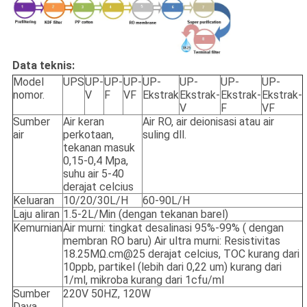
Data teknis:
Model
UPS
UP-
UP-
UP-
UP-
UP-
UP-
UP-
nomor.
V
F
VF
Ekstrak
Ekstrak-
Ekstrak-
Ekstrak-
V
F
VF
Sumber
Air keran
Air RO, air deionisasi atau air
air
perkotaan,
suling dll.
tekanan masuk
0,15-0,4 Mpa,
suhu air 5-40
derajat celcius
Keluaran
10/20/30L/H
60-90L/H
Laju aliran
1.5-2L/Min (dengan tekanan barel)
Kemurnian
Air murni: tingkat desalinasi 95%-99% ( dengan
membran RO baru) Air ultra murni: Resistivitas
18.25MΩ.cm@25 derajat celcius, TOC kurang dari
10ppb, partikel (lebih dari 0,22 um) kurang dari
1/ml, mikroba kurang dari 1cfu/ml
Sumber
220V 50HZ, 120W
Daya