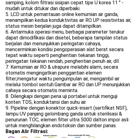
samping, kolom filtrasi sisipan cepat tipe U korea 11 '' -
mudah untuk ditukar dan diperbaiki.
5. LCD untuk pemantauan online kemurnian air ganda,
menampilkan kedua konduktivitas air RO UP resistivitas air,
status mesin berjalan juga dapat ditampilkan.
6. Antarmuka operasi menu, berbagai parameter terukur
dapat dimodifikasi dan disetel, beberapa tampilan status
berjalan dan menunjukkan peringatan cahaya,
mencerminkan kondisi pengoperasian alat berat secara
tepat waktu seperti penghentian tekanan tinggi,
peringatan tekanan rendah, penghentian penuh air, dll.
7. Kemurnian air RO & ulrapure melebihi alarm, secara
otomatis mengingatkan penggantian elemen
filter;mengatur waktu pengumpulan air, mengambil air
melalui tombol sentuh.Gambar air RO dan UP menunjukkan
cahaya secara otomatis meminta.
8. Dilengkapi dengan pena uji portabel untuk menguji
konten TDS, konduktansi dan suhu air.
9. Pipeline dengan konektor quick-insert (sertifikat NSF),
lampu UV panjang gelombang ganda untuk sterilisasi &
penurunan TOC, elemen filter ultra 5000 dalton impor asli
untuk menghilangkan endotoksin dan sumber panas.
Bagan Alir Filtrasi: