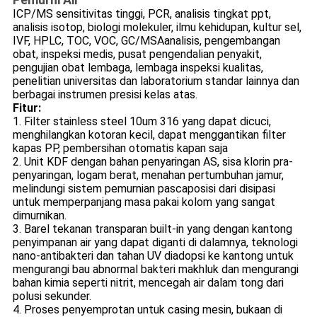
ICP/MS sensitivitas tinggi, PCR, analisis tingkat ppt,
analisis isotop, biologi molekuler, ilmu kehidupan, kultur sel,
IVF, HPLC, TOC, VOC, GC/MSAanalisis, pengembangan
obat, inspeksi medis, pusat pengendalian penyakit,
pengujian obat lembaga, lembaga inspeksi kualitas,
penelitian universitas dan laboratorium standar lainnya dan
berbagai instrumen presisi kelas atas.
Fitur:
1. Filter stainless steel 10um 316 yang dapat dicuci,
menghilangkan kotoran kecil, dapat menggantikan filter
kapas PP, pembersihan otomatis kapan saja
2. Unit KDF dengan bahan penyaringan AS, sisa klorin pra-
penyaringan, logam berat, menahan pertumbuhan jamur,
melindungi sistem pemurnian pascaposisi dari disipasi
untuk memperpanjang masa pakai kolom yang sangat
dimurnikan.
3. Barel tekanan transparan built-in yang dengan kantong
penyimpanan air yang dapat diganti di dalamnya, teknologi
nano-antibakteri dan tahan UV diadopsi ke kantong untuk
mengurangi bau abnormal bakteri makhluk dan mengurangi
bahan kimia seperti nitrit, mencegah air dalam tong dari
polusi sekunder.
4. Proses penyemprotan untuk casing mesin, bukaan di