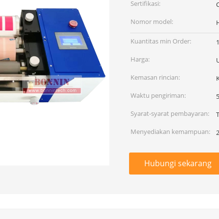
Sertifikasi:
C
Nomor model:
Kuantitas min Order:
Harga:
Kemasan rincian:
Waktu pengiriman:
5
Syarat-syarat pembayaran:
Menyediakan kemampuan:
Hubungi sekarang