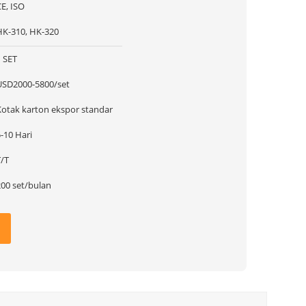
E, ISO
HK-310, HK-320
1 SET
USD2000-5800/set
Kotak karton ekspor standar
-10 Hari
T/T
200 set/bulan