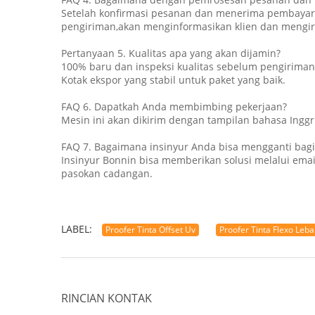
Setelah konfirmasi pesanan dan menerima pembayaran
pengiriman,akan menginformasikan klien dan mengir
Pertanyaan 5. Kualitas apa yang akan dijamin?
100% baru dan inspeksi kualitas sebelum pengiriman 
Kotak ekspor yang stabil untuk paket yang baik.
FAQ 6. Dapatkah Anda membimbing pekerjaan?
Mesin ini akan dikirim dengan tampilan bahasa Inggri
FAQ 7. Bagaimana insinyur Anda bisa mengganti bagi
Insinyur Bonnin bisa memberikan solusi melalui ema
pasokan cadangan.
LABEL:
Proofer Tinta Offset Uv
Proofer Tinta Flexo Le
RINCIAN KONTAK