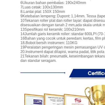
6Ukuran bahan pembatas: 190x240mm
7Luas cetak: 100x130mm
8.Lantai plat: 150X 150mm
9Ketebalan lempeng: Dupont: 1.14mm. Tessa (tape
10Tekanan roller plat dan roller layar: dapat dis
disesuaikan dengan tanah 2 mm,ada skala untuk m
13Spesifikasi rol keramik: 100x210mm
14Jumlah garis keramik roller: standar 600LPI (70-12
16Bahan yang cocok untuk peredam: kertas, film pla
18.Bobot bersih instrumen: 110KG
19Peralatan pengeringan mesin pemasangan UV o
20.Instrument dapat dilapisi, warna padat, titik pola
21Tekanan bilah: pneumatik, keseimbangan tekana
dan standar seragam.