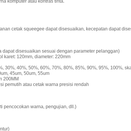
a komputer atau kontras tinta.
anan cetak squeegee dapat disesuaikan, kecepatan dapat dise
uga dapat disesuaikan sesuai dengan parameter pelanggan)
ol karet: 120mm, diameter: 220mm
, 30%, 40%, 50%, 60%, 70%, 80%, 85%, 90%, 95%, 100%, ska
40um, 45um, 50um, 55um
gan 200MM
gsi pemutih atau cetak warna presisi rendah
i pencocokan warna, pengujian, dll.)
ntur)