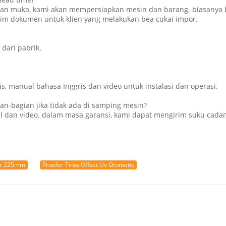
 muka, kami akan mempersiapkan mesin dan barang. biasanya bisa
im dokumen untuk klien yang melakukan bea cukai impor.
dari pabrik.
s, manual bahasa Inggris dan video untuk instalasi dan operasi.
an-bagian jika tidak ada di samping mesin?
il dan video. dalam masa garansi, kami dapat mengirim suku cada
bar 225mm
Proofer Tinta Offset Uv Otomatis