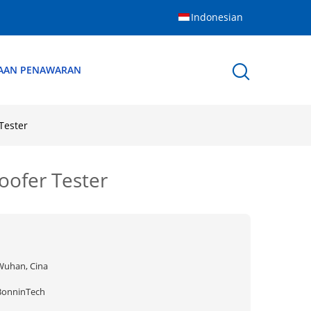
Indonesian
AAN PENAWARAN
 Tester
roofer Tester
Wuhan, Cina
BonninTech