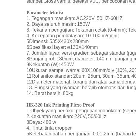
sampel.Gloss varnis, deteksi V0C, pencocokan warn
Parameter teknis:
1. Tegangan masukan: AC220V, 50HZ-60HZ
2. Daya seluruh mesin: 150W
3. Tekanan pengujian: Tekanan cetak (0-4mm); Tek
4. Kecepatan pembatasan: 10-100 m/menit
5Dimensi: 535X430X280mm
6Spesifikasi layar: ø130X140mm
7. Jumlah layar: versi gradien sebagai standar (j
8Panjang rol: 180mm, diameter: 140mm, panjang r
9Kekuatan (W): 450W
10Ukuran sampel warna: 60X108mm/div (10%, 20%
11Rol anilox standar: 20um, 25um, 30um, 35um, 
12Diameter material: kurang dari atau sama den
13. Fungsi yang nyaman: beralih otomatis dari fun
14. Berat bersih: 80kg
HK-320 Ink Printing Flexo Proof
1.Obyek yang berlaku: pengujian monokrom (sepert
2.Kekuatan masukan: 220V, 50/60Hz
3Daya: 400 w
4. Tinta: tinta dropper
5Ketebalan bahan pengaman: 0.01-2mm (bahan le