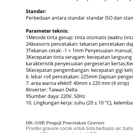
Standar:
Perbedaan antara standar standar ISO dan stan
Parameter teknis:
1Metode tinta genap: tinta otomatis (waktu tin
2Aksesoris pencetakan: tekanan pencetakan dap
3Tekanan cetak: -1 + 1mm Penyesuaian manual, 
3Kecepatan tinta seragam: kecepatan langsung gi
karakteristik penyesuaian pergeseran kertas,Kec
5Kecepatan pengembangan: kecepatan gigi ketiga:
6. lebar roll pencetakan: 225mm (lapisan pe
7. area warna efektif: 40mm x 220 mm (4 strip)
8Inverter: Taiwan Delta
9Sumber daya: 220V, 50Hz
10. Lingkungan kerja: suhu (20 ± 10 °C), kelem
HK-310B Penguji Pencetakan Gravure
Proofer gravure cocok untuk tinta berbasis air, b