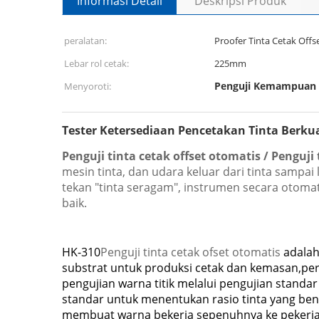
Informasi Detail
Deskripsi Produk
peralatan:
Proofer Tinta Cetak Offs
Lebar rol cetak:
225mm
Penguji Kemampuan 
Menyoroti:
Tester Ketersediaan Pencetakan Tinta Berkual
Penguji tinta cetak offset otomatis / Penguji 
mesin tinta, dan udara keluar dari tinta sampai
tekan "tinta seragam", instrumen secara otoma
baik.
HK-310
Penguji tinta cetak ofset otomatis
adalah
substrat untuk produksi cetak dan kemasan,per
pengujian warna titik melalui pengujian stand
standar untuk menentukan rasio tinta yang ben
membuat warna bekerja sepenuhnya ke pekerja