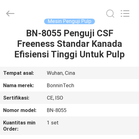
750W
pemasok.
Copyright
©
2022
Mesin Penguji Pulp
-
2025
Wuhan
BN-8055 Penguji CSF
RUMAH
Bonnin
Technology
Freeness Standar Kanada
Ltd..
All
Rights
PRODUK
Efisiensi Tinggi Untuk Pulp
Reserved.
Developed
by
ECER
VIDEO
Tempat asal:
Wuhan, Cina
Nama merek:
BonninTech
TENTANG
Sertifikasi:
CE, ISO
KAMI
Nomor model:
BN-8055
TUR
Kuantitas min
1 set
Order:
PABRIK