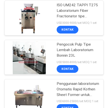
ISO UM242 TAPPI T275
Laboratorium Fiber
Fractionator tipe
Somerville
USD3000-9000/set MOQ:1 set
KONTAK
Pengocok Pulp Tipe
Lembah Laboratorium
Bonnin 23L
USD5000-8000/set MOQ:1 set
KONTAK
Penggunaan laboratorium
Otomatis Rapid Kothen
Sheet Former untuk
kertas pulp
USD6000-25000/set MOQ:1 set