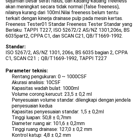
sejumlah besar serat halus, dan kadang-kadang freeness
akan meningkat secara tidak normal (false freeness),
nilainya kurang dari 100ml.Nilai freeness belum tentu
terkait dengan kinerja drainase pulp pada mesin kertas.
Freeness Tester01 Standar Freeness Tester Standar yang
Berlaku: TAPPI T227, ISO 52672/2 AS/NZ 1301,206s, BS
6035part2, CPPA C1, dan SCAN C21, QB/T1669-1992.
Standar:
ISO 5267/2, AS/NZ 1301, 206s, BS 6035 bagian 2, CPPA
C1, SCAN C21；QB/T1669-1992, TAPPI T227
Parameter teknis:
Rentang pengukuran: 0 ~ 1000CSF
Akurasi analisis: 10CSF
Kapasitas wadah bulat: 1000ml
Volume corong kerucut: 23,5 ± 0,2 ml
Penyesuaian volume standar: dilengkapi dengan jendela
penyesuaian kedua
Kapasitas penyesuaian standar: 1,5 ± 0,2ml
Tinggi luapan: 50,8 ± 0,7mm
Diameter ruang air: 101,6 ± 0,2mm
Tinggi ruang drainase: 127,0 ± 0,2 mm
Kontrol katup: 4,8 ± 0,2 mm