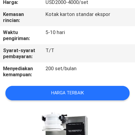
Harga:
USD2000-4000/set
KONTROL
Kemasan
Kotak karton standar ekspor
rincian:
KUALITAS
Waktu
5-10 hari
pengiriman:
HUBUNGI
Syarat-syarat
T/T
KAMI
pembayaran:
Menyediakan
200 set/bulan
PERMINTAAN
kemampuan:
PENAWARAN
HARGA TERBAIK
SITEMAP
PRIVACY
POLICY