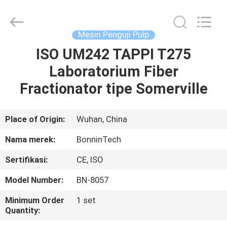
Pulp
Beater
pemasok.
Copyright
©
Mesin Penguji Pulp
2022
-
2025
ISO UM242 TAPPI T275
RUMAH
Wuhan
Bonnin
Laboratorium Fiber
Technology
Ltd..
All
PRODUK
Fractionator tipe Somerville
Rights
Reserved.
Developed
by
ECER
VIDEO
Place of Origin:
Wuhan, China
Nama merek:
BonninTech
TENTANG
Sertifikasi:
CE, ISO
KAMI
Model Number:
BN-8057
TUR
Minimum Order
1 set
Quantity:
PABRIK