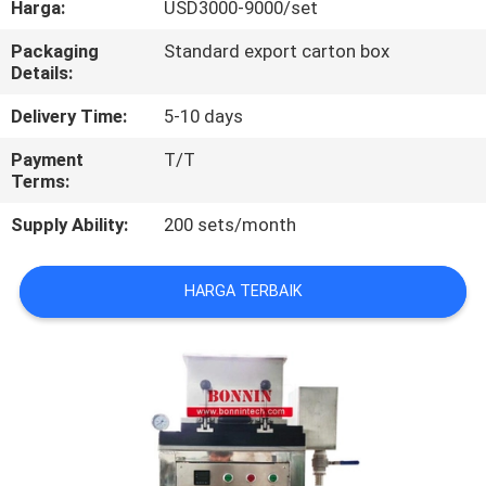
Harga:
USD3000-9000/set
KONTROL
Packaging
Standard export carton box
Details:
KUALITAS
Delivery Time:
5-10 days
HUBUNGI
Payment
T/T
Terms:
KAMI
Supply Ability:
200 sets/month
PERMINTAAN
PENAWARAN
HARGA TERBAIK
SITEMAP
PRIVACY
POLICY