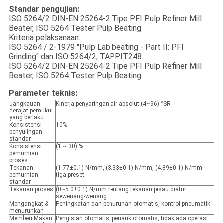
Standar pengujian:
ISO 5264/2 DIN-EN 25264-2 Tipe PFI Pulp Refiner Mill
Beater, ISO 5264 Tester Pulp Beating
Kriteria pelaksanaan:
ISO 5264 / 2-1979 "Pulp Lab beating - Part II: PFI
Grinding" dan ISO 5264/2, TAPPIT248.
ISO 5264/2 DIN-EN 25264-2 Tipe PFI Pulp Refiner Mill
Beater, ISO 5264 Tester Pulp Beating
Parameter teknis:
Jangkauan
Kinerja penyaringan air absolut (4~96) °SR
derajat pemukul
yang berlaku
Konsistensi
10%
penyulingan
standar
Konsistensi
(1 ~ 30) %
pemurnian
proses
Tekanan
(1.77±0.1) N/mm, (3.33±0.1) N/mm, (4.89±0.1) N/mm
pemurnian
tiga preset
standar
Tekanan proses
(0~5.0±0.1) N/mm rentang tekanan pisau diatur
sewenang-wenang
Mengangkat &
Peningkatan dan penurunan otomatis, kontrol pneumatik
menurunkan
Memberi Makan
Pengisian otomatis, penarik otomatis, tidak ada operasi