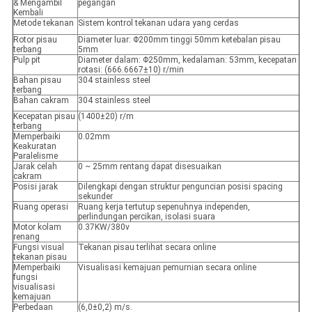
& Mengambil
pegangan
Kembali
Metode tekanan
Sistem kontrol tekanan udara yang cerdas
Rotor pisau
Diameter luar: Φ200mm tinggi 50mm ketebalan pisau
terbang
5mm
Pulp pit
Diameter dalam: Φ250mm, kedalaman: 53mm, kecepatan
rotasi: (666.6667±10) r/min
Bahan pisau
304 stainless steel
terbang
Bahan cakram
304 stainless steel
Kecepatan pisau
(1400±20) r/m
terbang
Memperbaiki
0.02mm
Keakuratan
Paralelisme
Jarak celah
0 ~ 25mm rentang dapat disesuaikan
cakram
Posisi jarak
Dilengkapi dengan struktur penguncian posisi spacing
sekunder
Ruang operasi
Ruang kerja tertutup sepenuhnya independen,
perlindungan percikan, isolasi suara
Motor kolam
0.37KW/380v
renang
Fungsi visual
Tekanan pisau terlihat secara online
tekanan pisau
Memperbaiki
Visualisasi kemajuan pemurnian secara online
fungsi
visualisasi
kemajuan
Perbedaan
(6,0±0,2) m/s.