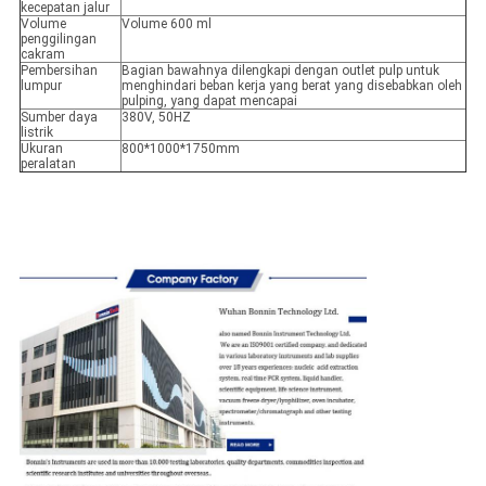
kecepatan jalur
Volume
Volume 600 ml
penggilingan
cakram
Pembersihan
Bagian bawahnya dilengkapi dengan outlet pulp untuk
lumpur
menghindari beban kerja yang berat yang disebabkan oleh
pulping, yang dapat mencapai
Sumber daya
380V, 50HZ
listrik
Ukuran
800*1000*1750mm
peralatan