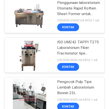
Penggunaan laboratorium
Otomatis Rapid Kothen
Sheet Former untuk
kertas pulp
USD6000-25000/set MOQ:1 set
KONTAK
ISO UM242 TAPPI T275
Laboratorium Fiber
Fractionator tipe
Somerville
USD3000-9000/set MOQ:1 set
KONTAK
Pengocok Pulp Tipe
Lembah Laboratorium
Bonnin 23L
USD5000-8000/set MOQ:1 set
KONTAK