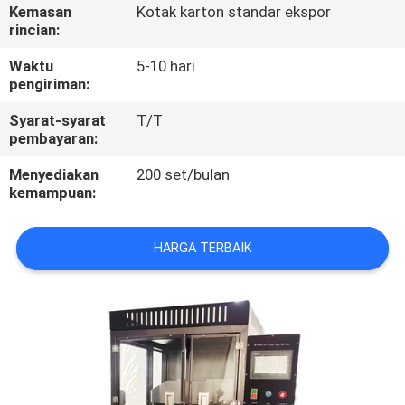
Kemasan
Kotak karton standar ekspor
rincian:
KONTROL
KUALITAS
Waktu
5-10 hari
pengiriman:
Syarat-syarat
T/T
HUBUNGI
pembayaran:
KAMI
Menyediakan
200 set/bulan
kemampuan:
PERMINTAAN
PENAWARAN
HARGA TERBAIK
SITEMAP
PRIVACY
POLICY