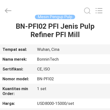
Bonnin
Technology
Ltd..
All
Rights
Mesin Penguji Pulp
Reserved.
Developed
by
BN-PFI02 PFI Jenis Pulp
RUMAH
ECER
Refiner PFI Mill
PRODUK
Tempat asal:
Wuhan, Cina
VIDEO
Nama merek:
BonninTech
Sertifikasi:
CE, ISO
TENTANG
Nomor model:
BN-PFI02
KAMI
Kuantitas min
1 set
Order:
TUR
Harga:
USD8000-15000/set
PABRIK