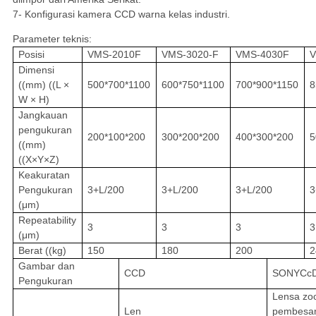
7- Konfigurasi kamera CCD warna kelas industri.
Parameter teknis:
Posisi
VMS-2010F
VMS-3020-F
VMS-4030F
V
Dimensi
((mm) ((L ×
500*700*1100
600*750*1100
700*900*1150
8
W × H)
Jangkauan
pengukuran
200*100*200
300*200*200
400*300*200
5
((mm)
((X×Y×Z)
Keakuratan
Pengukuran
3+L/200
3+L/200
3+L/200
3
(μm)
Repeatability
3
3
3
3
(μm)
Berat ((kg)
150
180
200
2
Gambar dan
CCD
SONYCcD
Pengukuran
Lensa zo
Len
pembesar