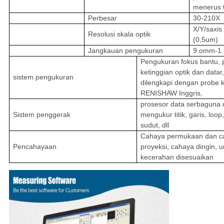
menerus 
Perbesar
30-210X
X/Y/saxi
Resolusi skala optik
(0,5um)
Jangkauan pengukuran
9.omm-1
Pengukuran fokus bantu,
ketinggian optik dan datar
sistem pengukuran
dilengkapi dengan probe 
RENISHAW Inggris,
prosesor data serbaguna 
Sistem penggerak
mengukur titik, garis, loop
sudut, dll
Cahaya permukaan dan c
Pencahayaan
proyeksi, cahaya dingin, 
kecerahan disesuaikan