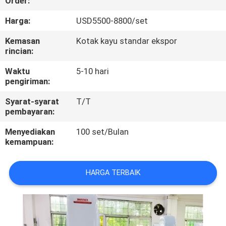
Order:
KONTROL
Harga:
USD5500-8800/set
KUALITAS
Kemasan
Kotak kayu standar ekspor
rincian:
HUBUNGI
Waktu
5-10 hari
pengiriman:
KAMI
Syarat-syarat
T/T
pembayaran:
PERMINTAAN
Menyediakan
100 set/Bulan
PENAWARAN
kemampuan:
SITEMAP
HARGA TERBAIK
PRIVACY
POLICY