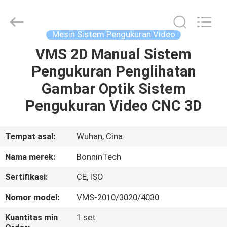
Video
pemasok.
Copyright
©
2022
Mesin Sistem Pengukuran Video
-
2025
Wuhan
VMS 2D Manual Sistem
RUMAH
Bonnin
Technology
Pengukuran Penglihatan
Ltd..
All
Rights
PRODUK
Gambar Optik Sistem
Reserved.
Developed
by
Pengukuran Video CNC 3D
ECER
VIDEO
Tempat asal:
Wuhan, Cina
TENTANG
Nama merek:
BonninTech
KAMI
Sertifikasi:
CE, ISO
TUR
Nomor model:
VMS-2010/3020/4030
PABRIK
Kuantitas min
1 set