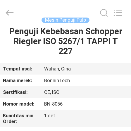
Pulp
Beater
pemasok.
Copyright
©
Mesin Penguji Pulp
2022
-
2025
Penguji Kebebasan Schopper
RUMAH
Wuhan
Bonnin
Riegler ISO 5267/1 TAPPI T
Technology
Ltd..
All
PRODUK
227
Rights
Reserved.
Developed
by
ECER
VIDEO
Tempat asal:
Wuhan, Cina
Nama merek:
BonninTech
TENTANG
Sertifikasi:
CE, ISO
KAMI
Nomor model:
BN-8056
TUR
Kuantitas min
1 set
Order:
PABRIK