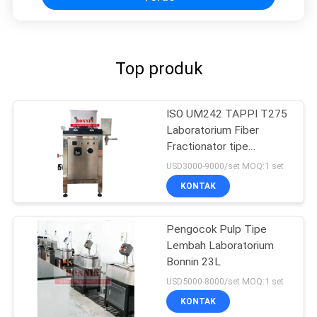
Top produk
ISO UM242 TAPPI T275
Laboratorium Fiber
Fractionator tipe
Somerville
USD3000-9000/set MOQ:1 set
KONTAK
Pengocok Pulp Tipe
Lembah Laboratorium
Bonnin 23L
USD5000-8000/set MOQ:1 set
KONTAK