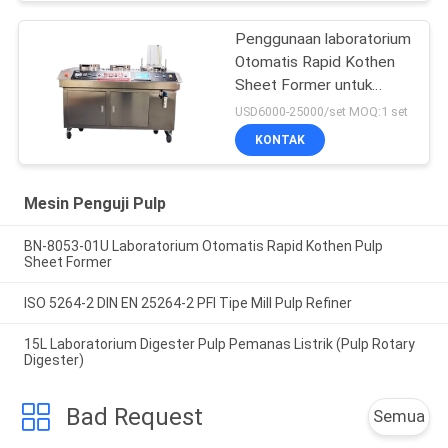
Penggunaan laboratorium
Otomatis Rapid Kothen
Sheet Former untuk
kertas pulp
USD6000-25000/set MOQ:1 set
KONTAK
Mesin Penguji Pulp
BN-8053-01U Laboratorium Otomatis Rapid Kothen Pulp
Sheet Former
ISO 5264-2 DIN EN 25264-2 PFI Tipe Mill Pulp Refiner
15L Laboratorium Digester Pulp Pemanas Listrik (Pulp Rotary
Digester)
Bad Request
Semua