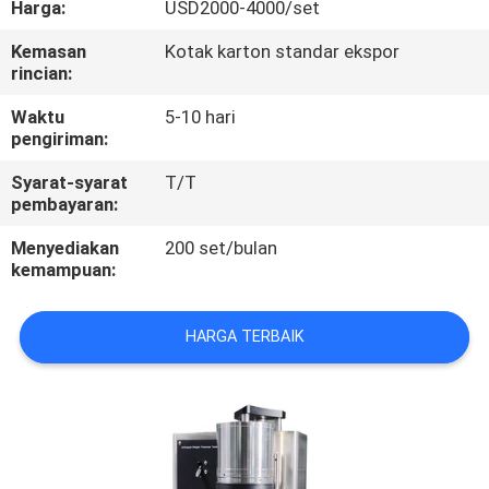
Harga:
USD2000-4000/set
KONTROL
Kemasan
Kotak karton standar ekspor
rincian:
KUALITAS
Waktu
5-10 hari
pengiriman:
HUBUNGI
Syarat-syarat
T/T
KAMI
pembayaran:
Menyediakan
200 set/bulan
PERMINTAAN
kemampuan:
PENAWARAN
HARGA TERBAIK
SITEMAP
PRIVACY
POLICY