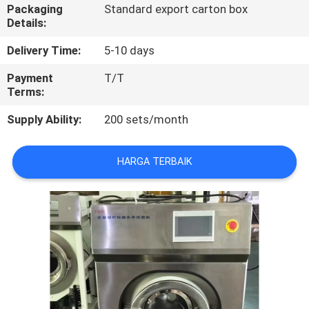
Packaging
Standard export carton box
Details:
KONTROL
KUALITAS
Delivery Time:
5-10 days
Payment
T/T
Terms:
HUBUNGI
KAMI
Supply Ability:
200 sets/month
PERMINTAAN
HARGA TERBAIK
PENAWARAN
SITEMAP
PRIVACY
POLICY