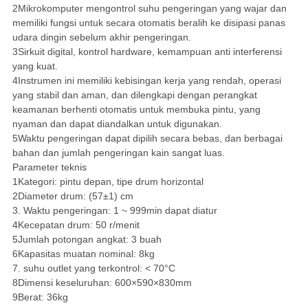
2Mikrokomputer mengontrol suhu pengeringan yang wajar dan
memiliki fungsi untuk secara otomatis beralih ke disipasi panas
udara dingin sebelum akhir pengeringan.
3Sirkuit digital, kontrol hardware, kemampuan anti interferensi
yang kuat.
4Instrumen ini memiliki kebisingan kerja yang rendah, operasi
yang stabil dan aman, dan dilengkapi dengan perangkat
keamanan berhenti otomatis untuk membuka pintu, yang
nyaman dan dapat diandalkan untuk digunakan.
5Waktu pengeringan dapat dipilih secara bebas, dan berbagai
bahan dan jumlah pengeringan kain sangat luas.
Parameter teknis
1Kategori: pintu depan, tipe drum horizontal
2Diameter drum: (57±1) cm
3. Waktu pengeringan: 1 ~ 999min dapat diatur
4Kecepatan drum: 50 r/menit
5Jumlah potongan angkat: 3 buah
6Kapasitas muatan nominal: 8kg
7. suhu outlet yang terkontrol: < 70°C
8Dimensi keseluruhan: 600×590×830mm
9Berat: 36kg