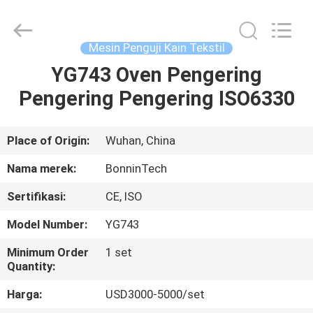
tekstil
pemasok.
Copyright
©
2022
Mesin Penguji Kain Tekstil
-
2025
Wuhan
YG743 Oven Pengering
RUMAH
Bonnin
Technology
Pengering Pengering ISO6330
Ltd..
All
Rights
PRODUK
Reserved.
Developed
by
Place of Origin:
Wuhan, China
ECER
VIDEO
Nama merek:
BonninTech
Sertifikasi:
CE, ISO
TENTANG
Model Number:
YG743
KAMI
Minimum Order
1 set
Quantity:
TUR
Harga:
USD3000-5000/set
PABRIK