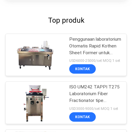
Top produk
Penggunaan laboratorium
Otomatis Rapid Kothen
Sheet Former untuk
kertas pulp
USD6000-25000/set MOQ:1 set
KONTAK
ISO UM242 TAPPI T275
Laboratorium Fiber
Fractionator tipe
Somerville
USD3000-9000/set MOQ:1 set
KONTAK