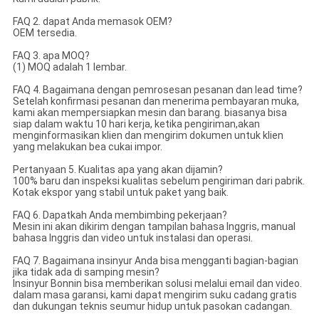
FAQ 2. dapat Anda memasok OEM?
OEM tersedia.
FAQ 3. apa MOQ?
(1) MOQ adalah 1 lembar.
FAQ 4. Bagaimana dengan pemrosesan pesanan dan lead time?
Setelah konfirmasi pesanan dan menerima pembayaran muka,
kami akan mempersiapkan mesin dan barang. biasanya bisa
siap dalam waktu 10 hari kerja, ketika pengiriman,akan
menginformasikan klien dan mengirim dokumen untuk klien
yang melakukan bea cukai impor.
Pertanyaan 5. Kualitas apa yang akan dijamin?
100% baru dan inspeksi kualitas sebelum pengiriman dari pabrik.
Kotak ekspor yang stabil untuk paket yang baik.
FAQ 6. Dapatkah Anda membimbing pekerjaan?
Mesin ini akan dikirim dengan tampilan bahasa Inggris, manual
bahasa Inggris dan video untuk instalasi dan operasi.
FAQ 7. Bagaimana insinyur Anda bisa mengganti bagian-bagian
jika tidak ada di samping mesin?
Insinyur Bonnin bisa memberikan solusi melalui email dan video.
dalam masa garansi, kami dapat mengirim suku cadang gratis
dan dukungan teknis seumur hidup untuk pasokan cadangan.