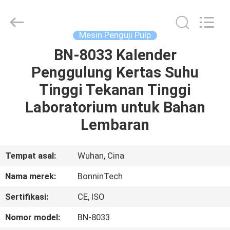
Technology
Ltd..
All
Rights
Reserved.
Mesin Penguji Pulp
Developed
by
BN-8033 Kalender
RUMAH
ECER
Penggulung Kertas Suhu
PRODUK
Tinggi Tekanan Tinggi
Laboratorium untuk Bahan
VIDEO
Lembaran
TENTANG
Tempat asal:
Wuhan, Cina
KAMI
Nama merek:
BonninTech
Sertifikasi:
CE, ISO
TUR
PABRIK
Nomor model:
BN-8033