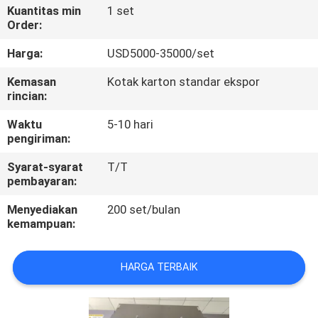
Kuantitas min
1 set
Order:
KONTROL
KUALITAS
Harga:
USD5000-35000/set
Kemasan
Kotak karton standar ekspor
rincian:
HUBUNGI
KAMI
Waktu
5-10 hari
pengiriman:
PERMINTAAN
Syarat-syarat
T/T
pembayaran:
PENAWARAN
Menyediakan
200 set/bulan
kemampuan:
SITEMAP
HARGA TERBAIK
PRIVACY
POLICY