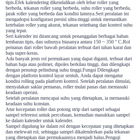
tipis.Efek kalendering dikendalikan oleh lebar roller yang
berbeda, tekanan roller yang berbeda, suhu roller yang berbeda,
jarak roller yang berbeda dan kondisi lainnya.Seri peralatan ini
mengadopsi konfigurasi presisi ultra-tinggi untuk memastikan
ketebalan roller yang akurat, tekanan seimbang dan kontrol suhu
yang tepat.
Seri kalender ini dirancang untuk penanggalan berbagai bahan
lembaran tipis, dan suhunya biasanya antara 150 ~ 350 ° C.Rol
pemanas dari roller bawah peralatan terbuat dari tahan karat dan
baja super-keras.
Ada banyak jenis rol permukaan yang dapat diganti, terbuat dari
bahan baja atau polimer, dipoles berkilau tinggi, dan dilengkapi
dengan penutup pelindung suhu tinggi.Fungsi Dilengkapi
dengan platform kontrol layar sentuh, Anda dapat mengatur
kondisi rolling pada platform kontrol. Setelah peralatan dimulai,
menyalakan saklar pemanas, roller mulai panas dan memasuki
keadaan operasi.
Setelah peralatan mencapai suhu yang ditetapkan, ia memasuki
keadaan suhu konstan.
Atur kecepatan roller dan potong strip dari sampel sebagai
sampel referensi untuk percobaan, kemudian masukkan sampel
ke dalam kalender untuk kalender.
Sampel digulung ke dalam rol dengan kecepatan yang ditetapkan
dan melewati rol, sehingga sampel dikalenderkan pada tekanan
yang ditetapkan dan permukaannya menjadi halus.Penguji