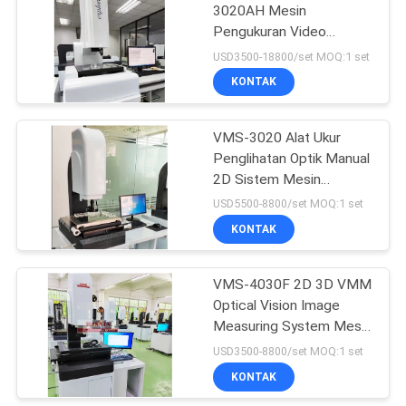
3020AH Mesin
Pengukuran Video
9
Gambar Otomatis 3D
USD3500-18800/set MOQ:1 set
Sistem Pengukuran
Tekanan permukaan
KONTAK
Video CNC
cairan
VMS-3020 Alat Ukur
Penglihatan Optik Manual
2D Sistem Mesin
Pengukur Video Gambar
USD5500-8800/set MOQ:1 set
Otomatis 3D
KONTAK
47
Laboratorium
VMS-4030F 2D 3D VMM
Optical Vision Image
Vacuum Freeze
Measuring System Mesin
Dryer
Pengukuran Video
USD3500-8800/set MOQ:1 set
KONTAK