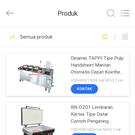
Valley
Beater
pemasok.
Produk
Copyright
©
2022
-
2025
RUMAH
71
Wuhan
Bonnin
Semua produk
Technology
Ltd..
Mesin Penguji Pulp
All
PRODUK
Rights
Reserved.
Dinamis TAPPI Tipe Pulp
Developed
by
Handsheet Mantan
ECER
VIDEO
Otomatis Cepat Koethen
Sheet Mantan Dengan 3
USD6000-15000/set MOQ:1 set
vacuum dryer
TENTANG
KONTAK
42
KAMI
Penguji kemasan
BN-DZ01 Lembaran
Kertas Tipe Datar
TUR
kertas
Contoh Pengering
PABRIK
Kecepatan Cepat
USD3000-6000/set MOQ:1 set