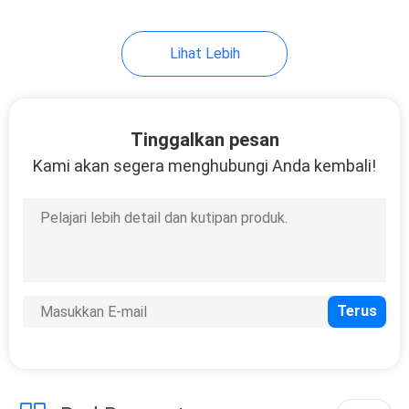
9
Lihat Lebih
Mesin Sistem
Pengukuran Video
Tinggalkan pesan
Kami akan segera menghubungi Anda kembali!
19
Tablet Tester
Pengukur Larutan