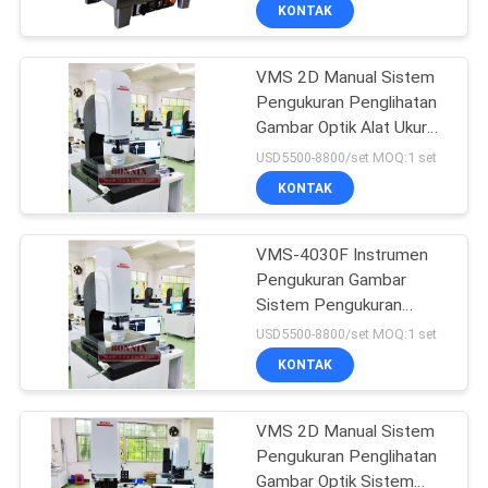
KONTAK
KONTROL
VMS 2D Manual Sistem
KUALITAS
111
Pengukuran Penglihatan
Gambar Optik Alat Ukur
Instrumen Pengujian
HUBUNGI
Video CNC 3D
USD5500-8800/set MOQ:1 set
Lab
KAMI
KONTAK
PERMINTAAN
VMS-4030F Instrumen
Pengukuran Gambar
PENAWARAN
Sistem Pengukuran
29
Video 3D CNC
USD5500-8800/set MOQ:1 set
SITEMAP
Proofer Flexo Offset
KONTAK
Tinta
PRIVACY
VMS 2D Manual Sistem
Pengukuran Penglihatan
POLICY
Gambar Optik Sistem