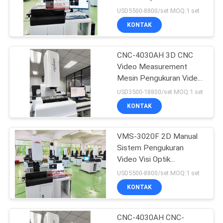
Pengukuran Video CNC
USD5500-8800/set MOQ:1 set
3D
KONTAK
12
TGA DSC Instrumen
CNC-4030AH 3D CNC
Video Measurement
Termal
Mesin Pengukuran Video
Gambar Otomatis
USD3500-18800/set MOQ:1 set
KONTAK
VMS-3020F 2D Manual
5
Sistem Pengukuran
Kalorimeter
Video Visi Optik
Instrumen Pengukuran
USD5500-8800/set MOQ:1 set
Pemindaian
Gambar VMS-3020
KONTAK
Diferensial
CNC-4030AH CNC-