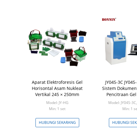
Aparat Elektroforesis Gel
JY04S-3C JY04S-
Horisontal Asam Nukleat
Sistem Dokument
Vertikal 245 × 250mm
Pencitraan Gel
Model: JY-HG
Model: JY04S-3C,
Min: 1 set
Min: 1 s
HUBUNGI SEKARANG
HUBUNGI SE