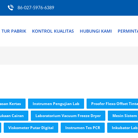
86-027-5976-6389
TUR PABRIK
KONTROL KUALITAS
HUBUNGI KAMI
PERMINT
asan Kertas
Instrumen Pengujian Lab
Proofer Flexo Offset Tint
ukaan Cairan
Laboratorium Vacuum Freeze Dryer
Mesin Sistem
Viskometer Putar Digital
Instrumen Tes PCR
Inkubator La