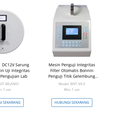
 DC12V Sarung
Mesin Penguji Integritas
n Uji Integritas
Filter Otomatis Bonnin
Pengujian Lab
Penguji Titik Gelembung
Filtrasi Udara 110W
 GIT-WLAN01
Model: BNT-V4.0
n: 1 set
Min: 1 set
I SEKARANG
HUBUNGI SEKARANG