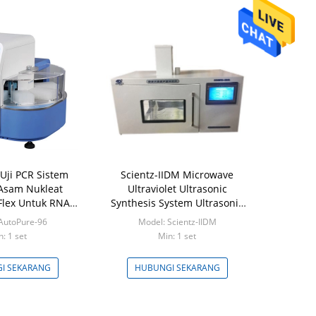
Uji PCR Sistem
Scientz-IIDM Microwave
 Asam Nukleat
Ultraviolet Ultrasonic
 Flex Untuk RNA
Synthesis System Ultrasonic
DNA
Microwave Extractor
AutoPure-96
Model: Scientz-IIDM
n: 1 set
Min: 1 set
I SEKARANG
HUBUNGI SEKARANG