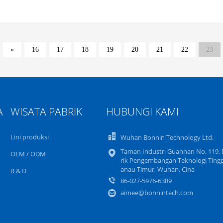
«
16
17
18
19
20
21
22
23
A
WISATA PABRIK
HUBUNGI KAMI
Lini produksi
Wuhan Bonnin Technology Ltd.
Taman Industri Guannan No. 119, 
OEM / ODM
rik Pengembangan Teknologi Tingg
anau Timur, Wuhan, Cina
R & D
86-027-5976-6389
aimee@bonnintech.com