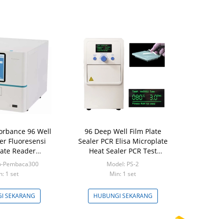
rbance 96 Well
96 Deep Well Film Plate
er Fluoresensi
Sealer PCR Elisa Microplate
late Reader
Heat Sealer PCR Test
guna ISO
Instruments
io-Pembaca300
Model: PS-2
n: 1 set
Min: 1 set
I SEKARANG
HUBUNGI SEKARANG