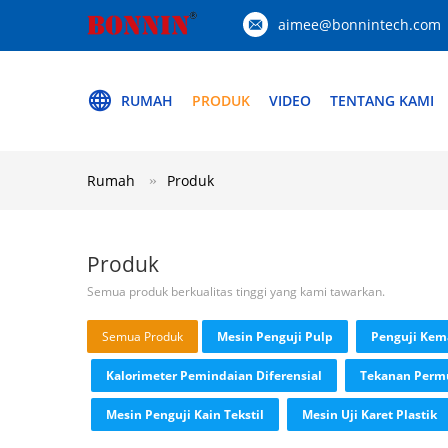
aimee@bonnintech.com
RUMAH
PRODUK
VIDEO
TENTANG KAMI
Rumah
Produk
Produk
Semua produk berkualitas tinggi yang kami tawarkan.
Semua Produk
Mesin Penguji Pulp
Penguji Kem
Kalorimeter Pemindaian Diferensial
Tekanan Perm
Mesin Penguji Kain Tekstil
Mesin Uji Karet Plastik