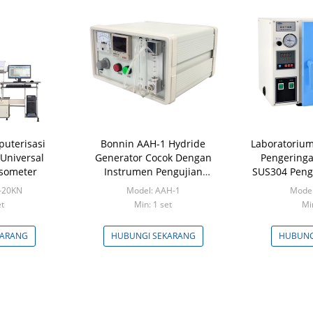
uterisasi
Bonnin AAH-1 Hydride
Laboratorium
 Universal
Generator Cocok Dengan
Pengering
someter
Instrumen Pengujian
SUS304 Peng
Laboratorium
-20KN
Model: AAH-1
Model
Spektrofotometer Serapan
et
Min: 1 set
Mi
Atom
KARANG
HUBUNGI SEKARANG
HUBUNG