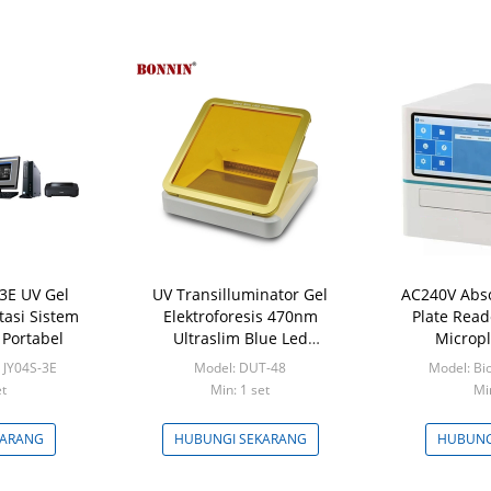
3E UV Gel
UV Transilluminator Gel
AC240V Abso
asi Sistem
Elektroforesis 470nm
Plate Read
 Portabel
Ultraslim Blue Led
Microp
Illuminator
Serba
 JY04S-3E
Model: DUT-48
Model: B
et
Min: 1 set
Mi
KARANG
HUBUNGI SEKARANG
HUBUNG