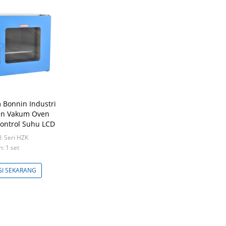
 Bonnin Industri
an Vakum Oven
ontrol Suhu LCD
: Seri HZK
n: 1 set
I SEKARANG