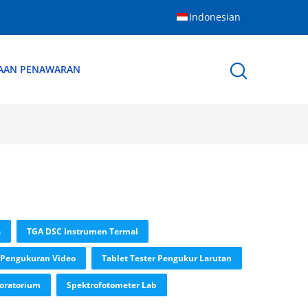
Indonesian
AAN PENAWARAN
a
TGA DSC Instrumen Termal
 Pengukuran Video
Tablet Tester Pengukur Larutan
boratorium
Spektrofotometer Lab