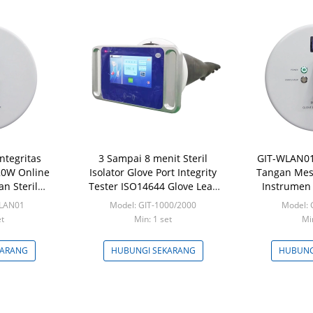
ntegritas
3 Sampai 8 menit Steril
GIT-WLAN01
20W Online
Isolator Glove Port Integrity
Tangan Mesi
n Steril
Tester ISO14644 Glove Leak
Instrumen 
i
Tester
WLAN01
Model: GIT-1000/2000
Model:
et
Min: 1 set
Mi
KARANG
HUBUNGI SEKARANG
HUBUNG