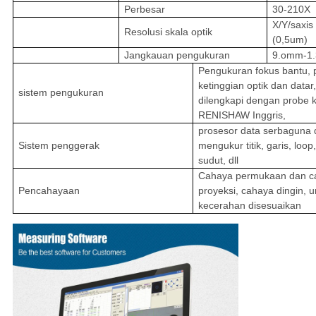
Perbesar
30-210X
X/Y/saxi
Resolusi skala optik
(0,5um)
Jangkauan pengukuran
9.omm-1
Pengukuran fokus bantu,
ketinggian optik dan datar
sistem pengukuran
dilengkapi dengan probe 
RENISHAW Inggris,
prosesor data serbaguna 
Sistem penggerak
mengukur titik, garis, loop
sudut, dll
Cahaya permukaan dan c
Pencahayaan
proyeksi, cahaya dingin, 
kecerahan disesuaikan