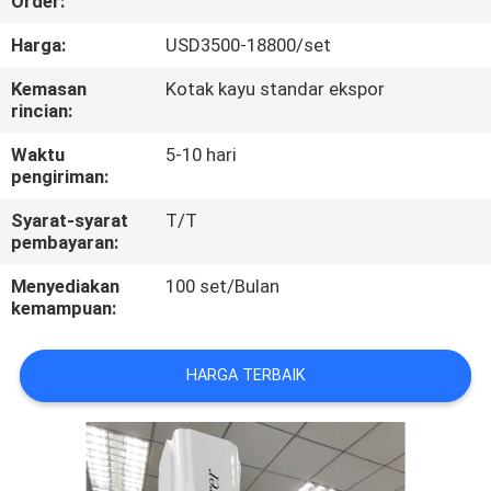
Order:
KONTROL
Harga:
USD3500-18800/set
KUALITAS
Kemasan
Kotak kayu standar ekspor
rincian:
HUBUNGI
Waktu
5-10 hari
pengiriman:
KAMI
Syarat-syarat
T/T
pembayaran:
PERMINTAAN
Menyediakan
100 set/Bulan
PENAWARAN
kemampuan:
SITEMAP
HARGA TERBAIK
PRIVACY
POLICY