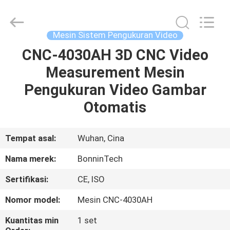
Video
pemasok.
Copyright
©
2022
Mesin Sistem Pengukuran Video
-
2025
Wuhan
CNC-4030AH 3D CNC Video
RUMAH
Bonnin
Technology
Measurement Mesin
Ltd..
All
Rights
PRODUK
Pengukuran Video Gambar
Reserved.
Developed
by
Otomatis
ECER
VIDEO
Tempat asal:
Wuhan, Cina
TENTANG
Nama merek:
BonninTech
KAMI
Sertifikasi:
CE, ISO
TUR
Nomor model:
Mesin CNC-4030AH
PABRIK
Kuantitas min
1 set