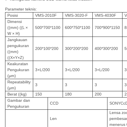
Parameter teknis:
Posisi
VMS-2010F
VMS-3020-F
VMS-4030F
V
Dimensi
((mm) ((L ×
500*700*1100
600*750*1100
700*900*1150
8
W × H)
Jangkauan
pengukuran
200*100*200
300*200*200
400*300*200
5
((mm)
((X×Y×Z)
Keakuratan
Pengukuran
3+L/200
3+L/200
3+L/200
3
(μm)
Repeatability
3
3
3
3
(μm)
Berat ((kg)
150
180
200
2
Gambar dan
CCD
SONYCcD
Pengukuran
Lensa zo
Len
pembesar
menerus 