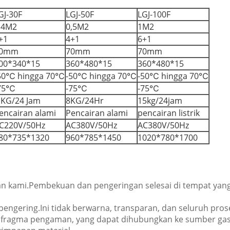
GJ-30F
LGJ-50F
LGJ-100F
.4M2
0,5M2
1M2
+1
4+1
6+1
0mm
70mm
70mm
00*340*15
360*480*15
360*480*15
50℃ hingga 70℃
-50℃ hingga 70℃
-50℃ hingga 70℃
75℃
-75℃
-75℃
 KG/24 Jam
8KG/24Hr
15kg/24jam
encairan alami
Pencairan alami
pencairan listrik
C220V/50Hz
AC380V/50Hz
AC380V/50Hz
80*735*1320
960*785*1450
1020*780*1700
an kami.Pembekuan dan pengeringan selesai di tempat yan
ngering.Ini tidak berwarna, transparan, dan seluruh proses 
afragma pengaman, yang dapat dihubungkan ke sumber gas in