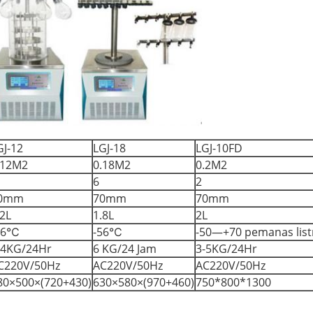
GJ-12
LGJ-18
LGJ-10FD
.12M2
0.18M2
0.2M2
6
2
0mm
70mm
70mm
.2L
1.8L
2L
56℃
-56℃
-50—+70 pemanas list
-4KG/24Hr
6 KG/24 Jam
3-5KG/24Hr
C220V/50Hz
AC220V/50Hz
AC220V/50Hz
80×500×(720+430)
630×580×(970+460)
750*800*1300