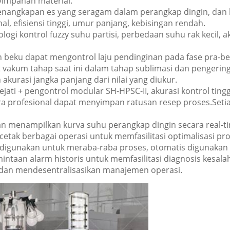
impanan material.
 penangkapan es yang seragam dalam perangkap dingin, da
l, efisiensi tinggi, umur panjang, kebisingan rendah.
ogi kontrol fuzzy suhu partisi, perbedaan suhu rak kecil, a
an beku dapat mengontrol laju pendinginan pada fase pra-b
vakum tahap saat ini dalam tahap sublimasi dan pengeringa
akurasi jangka panjang dari nilai yang diukur.
ejati + pengontrol modular SH-HPSC-II, akurasi kontrol tinggi
ra profesional dapat menyimpan ratusan resep proses.Setia
n menampilkan kurva suhu perangkap dingin secara real-ti
etak berbagai operasi untuk memfasilitasi optimalisasi pros
al digunakan untuk meraba-raba proses, otomatis digunakan
intaan alarm historis untuk memfasilitasi diagnosis kesal
, dan mendesentralisasikan manajemen operasi.