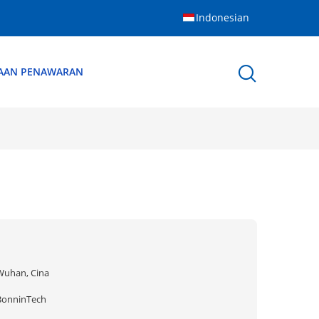
Indonesian
AAN PENAWARAN
Wuhan, Cina
BonninTech