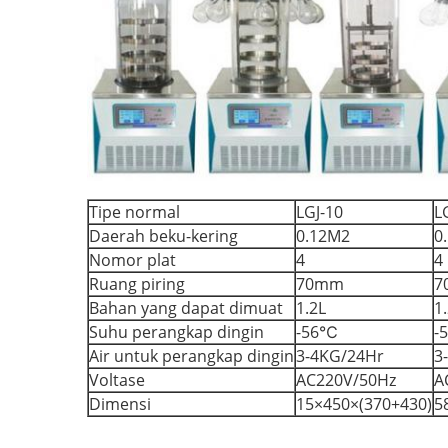
Tipe normal
LGJ-10
L
Daerah beku-kering
0.12M2
0
Nomor plat
4
4
Ruang piring
70mm
7
Bahan yang dapat dimuat
1.2L
1
Suhu perangkap dingin
-56℃
-
Air untuk perangkap dingin
3-4KG/24Hr
3
Voltase
AC220V/50Hz
A
Dimensi
15×450×(370+430)
5