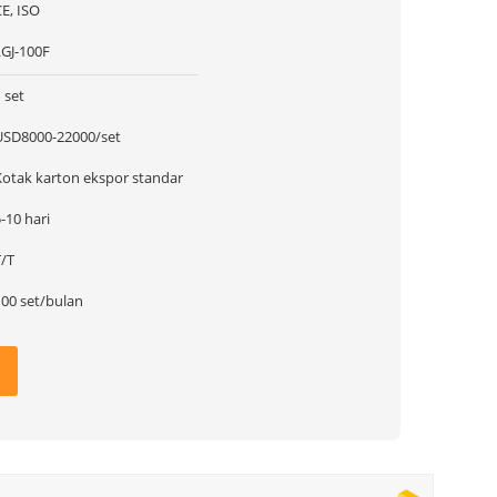
E, ISO
LGJ-100F
 set
USD8000-22000/set
Kotak karton ekspor standar
-10 hari
T/T
100 set/bulan