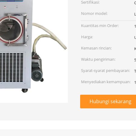
Sertifikasi:
C
Nomor model:
Kuantitas min Order:
1
Harga:
Kemasan rincian:
Waktu pengiriman:
5
Syarat-syarat pembayaran:
Menyediakan kemampuan:
Hubungi sekarang