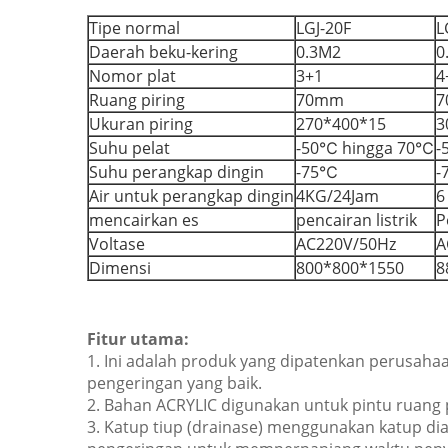
Tipe normal
LGJ-20F
L
Daerah beku-kering
0.3M2
0
Nomor plat
3+1
4
Ruang piring
70mm
7
Ukuran piring
270*400*15
3
Suhu pelat
-50℃ hingga 70℃
-
Suhu perangkap dingin
-75℃
-
Air untuk perangkap dingin
4KG/24Jam
6
mencairkan es
pencairan listrik
P
Voltase
AC220V/50Hz
A
Dimensi
800*800*1550
8
Fitur utama:
1. Ini adalah produk yang dipatenkan perusaha
pengeringan yang baik.
2. Bahan ACRYLIC digunakan untuk pintu ruang pe
3. Katup tiup (drainase) menggunakan katup di