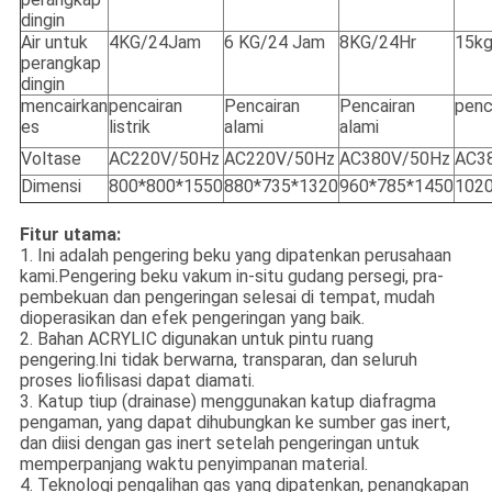
dingin
Air untuk
4KG/24Jam
6 KG/24 Jam
8KG/24Hr
15kg
perangkap
dingin
mencairkan
pencairan
Pencairan
Pencairan
penca
es
listrik
alami
alami
Voltase
AC220V/50Hz
AC220V/50Hz
AC380V/50Hz
AC3
Dimensi
800*800*1550
880*735*1320
960*785*1450
102
Fitur utama:
1. Ini adalah pengering beku yang dipatenkan perusahaan
kami.Pengering beku vakum in-situ gudang persegi, pra-
pembekuan dan pengeringan selesai di tempat, mudah
dioperasikan dan efek pengeringan yang baik.
2. Bahan ACRYLIC digunakan untuk pintu ruang
pengering.Ini tidak berwarna, transparan, dan seluruh
proses liofilisasi dapat diamati.
3. Katup tiup (drainase) menggunakan katup diafragma
pengaman, yang dapat dihubungkan ke sumber gas inert,
dan diisi dengan gas inert setelah pengeringan untuk
memperpanjang waktu penyimpanan material.
4. Teknologi pengalihan gas yang dipatenkan, penangkapan