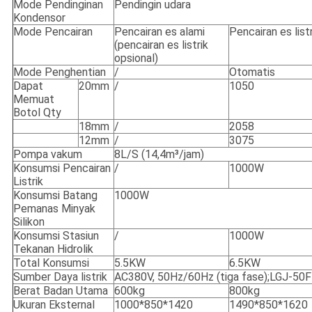
Mode Pendinginan
Pendingin udara
Kondensor
Mode Pencairan
Pencairan es alami
Pencairan es listr
(pencairan es listrik
opsional)
Mode Penghentian
/
Otomatis
Dapat
20mm
/
1050
Memuat
Botol Qty
18mm
/
2058
12mm
/
3075
Pompa vakum
8L/S (14,4m³/jam)
Konsumsi Pencairan
/
1000W
Listrik
Konsumsi Batang
1000W
Pemanas Minyak
Silikon
Konsumsi Stasiun
/
1000W
Tekanan Hidrolik
Total Konsumsi
5.5KW
6.5KW
Sumber Daya listrik
AC380V, 50Hz/60Hz (tiga fase);LGJ-50F
Berat Badan Utama
600kg
800kg
Ukuran Eksternal
1000*850*1420
1490*850*1620