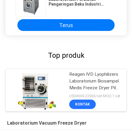
Pengeringan Beku Industri
Biologis LGJ-50FY 70L 6.5KW
Terus
Top produk
Reagen IVD Lyophilizers
Laboratorium Biosampel
Medis Freeze Dryer Pilot
In Situ
USD8000-22000/set MOQ:1 set
KONTAK
Laboratorium Vacuum Freeze Dryer