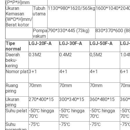
(P*P*H)mm
Ukuran
Tubuh
1130*980*1620/565kg
1600*1040*204
Kemasan
utama
(W*D*H)mm/
Berat kotor
Pompa
790*330*445 (73kg)
830*370*600 (8
vakum
Tipe
LGJ-20F-A
LGJ-30F-A
LGJ-50F-A
LGJ
normal
Daerah
0.3M2
0.4M2
0,5M2
1.0
beku-
kering
Nomor plat
3+1
4+1
4+1
6+1
Ruang
70mm
70mm
70mm
70m
piring
Ukuran
270*400*15
300*340*15
360*480*15
360
piring
Suhu pelat
-50℃ hingga
-50℃ hingga
-50℃ hingga
-50℃
70℃
70℃
70℃
70℃
Suhu
-75℃
-75℃
-75℃
-75
perangkap