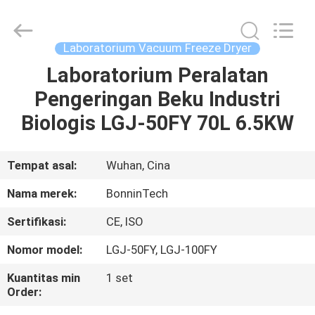
Technology
Ltd..
All
Rights
Reserved.
Laboratorium Vacuum Freeze Dryer
Developed
by
Laboratorium Peralatan
RUMAH
ECER
Pengeringan Beku Industri
PRODUK
Biologis LGJ-50FY 70L 6.5KW
VIDEO
Tempat asal:
Wuhan, Cina
Nama merek:
BonninTech
TENTANG
Sertifikasi:
CE, ISO
KAMI
Nomor model:
LGJ-50FY, LGJ-100FY
TUR
Kuantitas min
1 set
Order:
PABRIK