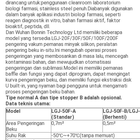
dirancang untuk:
penggunaan cleanroom laboratorium
biologi farmasi, stainless steel penuh.Dia
banyak digunakan
dalam banyak aplikasi industri biologi farmasi, seperti
reagen diagnostik in vitro, bahan farmasi aktif, faktor
bioaktif, peptida, dll.
Dan Wuhan Bonnin Technology Ltd memiliki beberapa
model yang tersedia.LGJ-20F/30F/50F/100F/200F
pengering vakum pemanas minyak silikon, peralatan
pengering beku in-situ.Ini mengubah operasi proses
pengeringan yang membosankan di masa lalu, mencegah
kontaminasi bahan, dan mewujudkan otomatisasi
pengeringan dan sublimasi.Model ini memiliki pemanas
baffle dan fungsi yang dapat diprogram, dapat mengingat
kurva pengeringan beku, dan memiliki fungsi ekstraksi disk
U built-in, yang nyaman bagi pengguna untuk mengamati
proses pengeringan beku bahan.
Tipe normal A dan tipe stopper B adalah opsional.
Data teknis utama:
Model
LGJ-50F-A
LGJ-50F-B/
LGJ
(Standar)
(Berhenti)
Area Pengeringan
0,7m²
0,5m²
Beku
Suhu Rak
-50℃~+70℃(tanpa memuat)