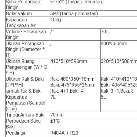
Suhu Perangkap
<-75℃ (tanpa pemuatan)
Dingin
Gelar vakum
5Pa (tanpa pemuatan)
Kapasitas
10kg
Tangkapan Air
Volume Perangkap
/
70L
Dingin
Ukuran Perangkap
,
400*560mm
Dingin (Diameter *
H)
Ukuran Ruang
410*510*590mm
620*510*580m
Pengeringan (W * D
* H)
Ukuran Rak & Baki
Rak: 480*360*18mm
Rak: 410*410*
(P*P*H)
Baki: 475*355*25mm
Baki: 405*405*
jumlahRak & Baki
Rak: 4+1;Baki: 4
Rak: 3+1;Baki: 3
Kapasitas
7L
5L
Pemuatan Sampel
(Cair)
Tinggi Antara Baki
70mm
Perbedaan Suhu
±1℃
Baki
Pendingin
R404A + R23