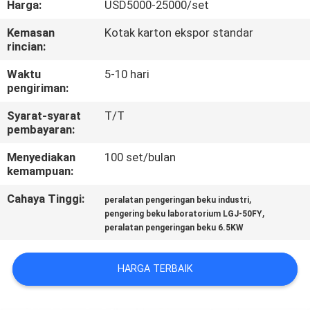
Harga:
USD5000-25000/set
KONTROL
Kemasan
Kotak karton ekspor standar
rincian:
KUALITAS
Waktu
5-10 hari
pengiriman:
HUBUNGI
Syarat-syarat
T/T
KAMI
pembayaran:
Menyediakan
100 set/bulan
PERMINTAAN
kemampuan:
PENAWARAN
Cahaya Tinggi:
,
peralatan pengeringan beku industri
,
pengering beku laboratorium LGJ-50FY
peralatan pengeringan beku 6.5KW
SITEMAP
HARGA TERBAIK
PRIVACY
POLICY