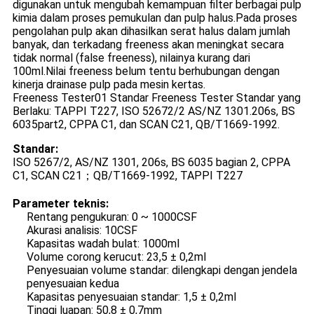
digunakan untuk mengubah kemampuan filter berbagai pulp
kimia dalam proses pemukulan dan pulp halus.Pada proses
pengolahan pulp akan dihasilkan serat halus dalam jumlah
banyak, dan terkadang freeness akan meningkat secara
tidak normal (false freeness), nilainya kurang dari
100ml.Nilai freeness belum tentu berhubungan dengan
kinerja drainase pulp pada mesin kertas.
Freeness Tester01 Standar Freeness Tester Standar yang
Berlaku: TAPPI T227, ISO 52672/2 AS/NZ 1301.206s, BS
6035part2, CPPA C1, dan SCAN C21, QB/T1669-1992.
Standar:
ISO 5267/2, AS/NZ 1301, 206s, BS 6035 bagian 2, CPPA
C1, SCAN C21；QB/T1669-1992, TAPPI T227
Parameter teknis:
Rentang pengukuran: 0 ~ 1000CSF
Akurasi analisis: 10CSF
Kapasitas wadah bulat: 1000ml
Volume corong kerucut: 23,5 ± 0,2ml
Penyesuaian volume standar: dilengkapi dengan jendela
penyesuaian kedua
Kapasitas penyesuaian standar: 1,5 ± 0,2ml
Tinggi luapan: 50,8 ± 0,7mm