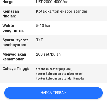
Harga:
USD2000-4000/set
KONTROL
Kemasan
Kotak karton ekspor standar
rincian:
KUALITAS
Waktu
5-10 hari
pengiriman:
HUBUNGI
Syarat-syarat
T/T
KAMI
pembayaran:
Menyediakan
200 set/bulan
PERMINTAAN
kemampuan:
PENAWARAN
Cahaya Tinggi:
,
freeness tester pulp CSF
,
tester kebebasan stainless steel
tester kebebasan standar Kanada
SITEMAP
HARGA TERBAIK
PRIVACY
POLICY