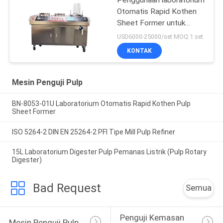
Penggunaan laboratorium
Otomatis Rapid Kothen
Sheet Former untuk
kertas pulp
USD6000-25000/set MOQ:1 set
KONTAK
Mesin Penguji Pulp
BN-8053-01U Laboratorium Otomatis Rapid Kothen Pulp
Sheet Former
ISO 5264-2 DIN EN 25264-2 PFI Tipe Mill Pulp Refiner
15L Laboratorium Digester Pulp Pemanas Listrik (Pulp Rotary
Digester)
Bad Request
Semua
Penguji Kemasan 
Mesin Penguji Pulp