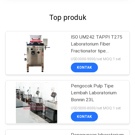
Top produk
ISO UM242 TAPPI T275
Laboratorium Fiber
Fractionator tipe
Somerville
USD3000-9000/set MOQ:1 set
KONTAK
Pengocok Pulp Tipe
Lembah Laboratorium
Bonnin 23L
USD5000-8000/set MOQ:1 set
KONTAK