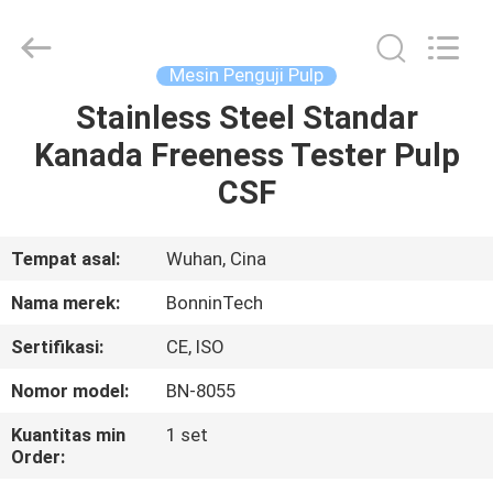
750W
pemasok.
Copyright
©
2022
Mesin Penguji Pulp
-
2025
Wuhan
Stainless Steel Standar
RUMAH
Bonnin
Technology
Kanada Freeness Tester Pulp
Ltd..
All
Rights
PRODUK
CSF
Reserved.
Developed
by
ECER
VIDEO
Tempat asal:
Wuhan, Cina
Nama merek:
BonninTech
TENTANG
Sertifikasi:
CE, ISO
KAMI
Nomor model:
BN-8055
TUR
Kuantitas min
1 set
Order:
PABRIK