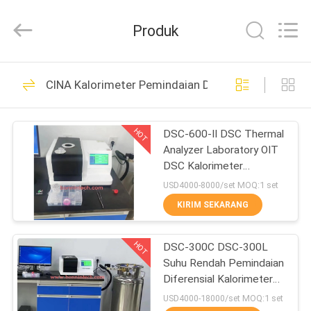
Bonnin
Technology
Ltd..
Produk
All
Rights
Reserved.
Developed
by
RUMAH
74
ECER
CINA Kalorimeter Pemindaian Diferensial
Mesin Penguji Pulp
PRODUK
HOT
DSC-600-II DSC Thermal
Analyzer Laboratory OIT
VIDEO
DSC Kalorimeter
Pemindaian Diferensial
USD4000-8000/set MOQ:1 set
TENTANG
KIRIM SEKARANG
45
KAMI
Penguji kemasan
HOT
DSC-300C DSC-300L
Suhu Rendah Pemindaian
TUR
kertas
Diferensial Kalorimeter
PABRIK
DSC Thermal Analyzer
USD4000-18000/set MOQ:1 set