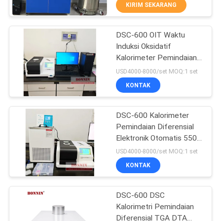
KIRIM SEKARANG
KONTROL
DSC-600 OIT Waktu
KUALITAS
116
Induksi Oksidatif
Kalorimeter Pemindaian
Instrumen Pengujian
HUBUNGI
Diferensial 220V
USD4000-8000/set MOQ:1 set
Lab
Peralatan Laboratorium
KAMI
KONTAK
Pengujian Plastik
PERMINTAAN
DSC-600 Kalorimeter
Pemindaian Diferensial
PENAWARAN
Elektronik Otomatis 550C
33
Laboratorium DSC 1
USD4000-8000/set MOQ:1 set
Tahun Peleburan Metal
SITEMAP
Proofer Flexo Offset
KONTAK
Plastik untuk Pengujian
Peralatan
Tinta
PRIVACY
DSC-600 DSC
Kalorimetri Pemindaian
POLICY
Diferensial TGA DTA