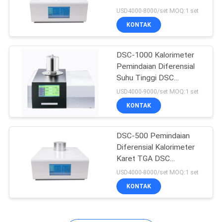
DSC Analyzer
USD4000-8000/set MOQ:1 set
KONTAK
14
TGA DSC Instrumen
DSC-1000 Kalorimeter
Pemindaian Diferensial
Termal
Suhu Tinggi DSC
Diferensial Thermal
USD4000-9000/set MOQ:1 set
Analyzer
KONTAK
DSC-500 Pemindaian
7
Diferensial Kalorimeter
Kalorimeter
Karet TGA DSC
Instrumen Pengujian
USD4000-8000/set MOQ:1 set
Pemindaian
Termal
KONTAK
Diferensial