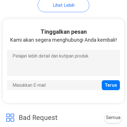
Lihat Lebih
9
Tekanan permukaan
Tinggalkan pesan
cairan
Kami akan segera menghubungi Anda kembali!
28
Laboratorium
Vacuum Freeze
Dryer
Bad Request
Semua