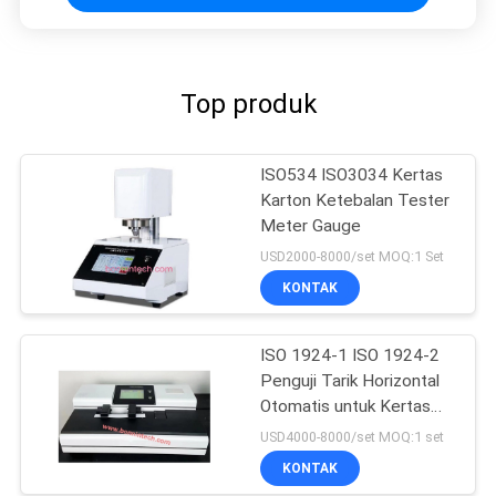
Top produk
ISO534 ISO3034 Kertas
Karton Ketebalan Tester
Meter Gauge
USD2000-8000/set MOQ:1 Set
KONTAK
ISO 1924-1 ISO 1924-2
Penguji Tarik Horizontal
Otomatis untuk Kertas
Tisu
USD4000-8000/set MOQ:1 set
KONTAK