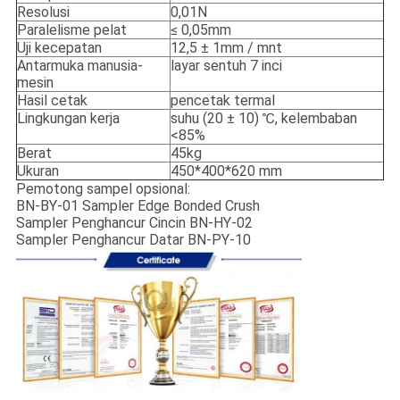
Resolusi
0,01N
Paralelisme pelat
≤ 0,05mm
Uji kecepatan
12,5 ± 1mm ​​/ mnt
Antarmuka manusia-
layar sentuh 7 inci
mesin
Hasil cetak
pencetak termal
Lingkungan kerja
suhu (20 ± 10) ℃, kelembaban
<85%
Berat
45kg
Ukuran
450*400*620 mm
Pemotong sampel opsional:
BN-BY-01 Sampler Edge Bonded Crush
Sampler Penghancur Cincin BN-HY-02
Sampler Penghancur Datar BN-PY-10