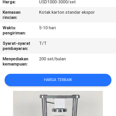
Harga:
USD1000-3000/set
KONTROL
Kemasan
Kotak karton standar ekspor
rincian:
KUALITAS
Waktu
5-10 hari
pengiriman:
HUBUNGI
Syarat-syarat
T/T
KAMI
pembayaran:
Menyediakan
200 set/bulan
PERMINTAAN
kemampuan:
PENAWARAN
HARGA TERBAIK
SITEMAP
PRIVACY
POLICY