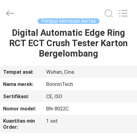
ISO
8295
supplier.
Copyright
©
Penguji kemasan kertas
2022
-
2025
Digital Automatic Edge Ring
RUMAH
Wuhan
Bonnin
RCT ECT Crush Tester Karton
Technology
Ltd..
All
PRODUK
Bergelombang
Rights
Reserved.
Developed
by
ECER
VIDEO
Tempat asal:
Wuhan, Cina
Nama merek:
BonninTech
TENTANG
Sertifikasi:
CE, ISO
KAMI
Nomor model:
BN-8022C
TUR
Kuantitas min
1 set
Order:
PABRIK