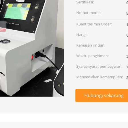
Sertifikasi:
C
Nomor model:
Kuantitas min Order:
1
Harga:
Kemasan rincian:
Waktu pengiriman:
5
Syarat-syarat pembayaran:
Menyediakan kemampuan:
Hubungi sekarang