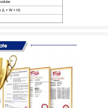
modular
 (L × W × H)