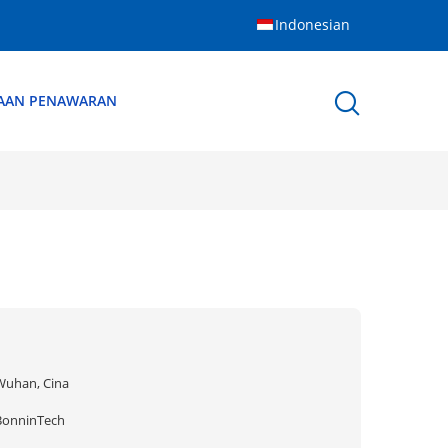
Indonesian
AAN PENAWARAN
Wuhan, Cina
BonninTech