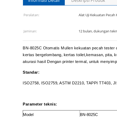
Informasi Detail
Deskripsi Produk
Peralatan:
Alat Uji Kekuatan Peca
Jaminan:
12 bulan, dukungan tek
BN-8025C Otomatis Mullen kekuatan pecah tester d
kertas bergelombang, kertas toilet,kemasan, pita, 
akurasi hasil Dengan printer termal, untuk menyim
Standar:
ISO2758, ISO2759, ASTM D2210, TAPPI TT403, JIS
Parameter teknis:
Model
BN-8025C