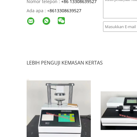
Nomor telepon :
+86 13308639527
Ada apa :
+
8613308639527
LEBIH PENGUJI KEMASAN KERTAS