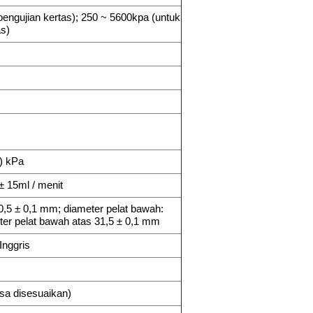
pengujian kertas); 250 ~ 5600kpa (untuk
as)
5) kPa
± 15ml / menit
0,5 ± 0,1 mm; diameter pelat bawah:
ter pelat bawah atas 31,5 ± 0,1 mm
Inggris
sa disesuaikan)