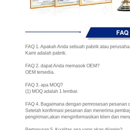
FAQ 1. Apakah Anda sebuah pabrik atau perusah
Kami adalah pabrik.
FAQ 2. dapat Anda memasok OEM?
OEM tersedia.
FAQ 3. apa MOQ?
(1) MOQ adalah 1 lembar.
FAQ 4. Bagaimana dengan pemrosesan pesanan d
Setelah konfirmasi pesanan dan menerima pembaya
pengiriman,akan menginformasikan klien dan meng
Pertanyaan 5. Kualitas apa yang akan dijamin?