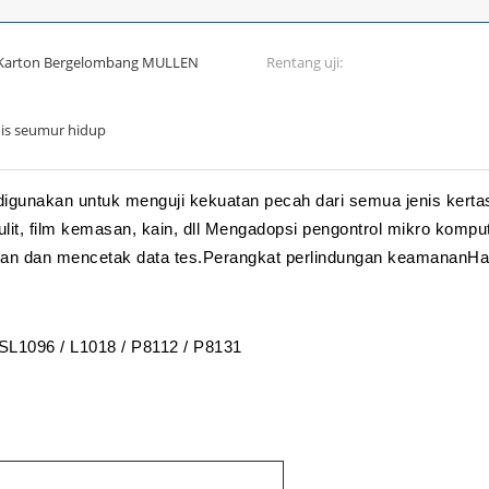
h Karton Bergelombang MULLEN
Rentang uji:
nis seumur hidup
igunakan untuk menguji kekuatan pecah dari semua jenis kertas
kulit, film kemasan, kain, dll Mengadopsi pengontrol mikro komp
pan dan mencetak data tes.Perangkat perlindungan keamananHal 
L1096 / L1018 / P8112 / P8131