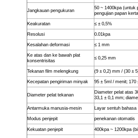
50 ~ 1400kpa (untuk 
Jangkauan pengukuran
pengujian papan kert
Keakuratan
≤ ± 0,5%
Resolusi
0.01kpa
Kesalahan deformasi
≤ 1 mm
Ke atas dan ke bawah plat
≤ 0,25 mm
konsentrisitas
Tekanan film melengkung
(9 ± 0,2) mm / (30 ± 
Kecepatan pengiriman minyak
95 ± 5ml / menit; 170 
Diameter pelat atas 3
Diameter pelat tekanan
33,1 ± 0,1 mm; diame
Antarmuka manusia-mesin
Layar sentuh bahasa 
Modus penjepit
penekanan otomatis
Kekuatan penjepit
400kpa ~ 1200kpa (bi