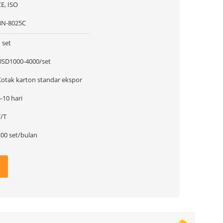
E, ISO
BN-8025C
 set
USD1000-4000/set
Kotak karton standar ekspor
-10 hari
T/T
200 set/bulan