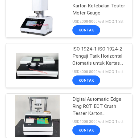
Karton Ketebalan Tester
Meter Gauge
USD2000-8000/set MOQ:1 Set
KONTAK
ISO 1924-1 ISO 1924-2
Penguji Tarik Horizontal
Otomatis untuk Kertas
Tisu
USD4000-8000/set MOQ:1 set
KONTAK
Digital Automatic Edge
Ring RCT ECT Crush
Tester Karton
Bergelombang
USD1000-3000/set MOQ:1 set
KONTAK