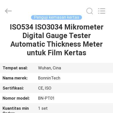
ISO
8295
pemasok.
Copyright
©
Penguji kemasan kertas
2022
-
2025
ISO534 ISO3034 Mikrometer
RUMAH
Wuhan
Bonnin
Digital Gauge Tester
Technology
Ltd..
All
PRODUK
Automatic Thickness Meter
Rights
Reserved.
Developed
untuk Film Kertas
by
ECER
VIDEO
Tempat asal:
Wuhan, Cina
TENTANG
Nama merek:
BonninTech
KAMI
Sertifikasi:
CE, ISO
TUR
Nomor model:
BN-PT01
PABRIK
Kuantitas min
1 set