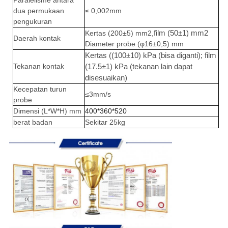
Paralelisme antara
dua permukaan
≤ 0,002mm
pengukuran
film (50±1) mm2
Kertas (200±5) mm2,
Daerah kontak
Diameter probe (φ16±0,5) mm
Kertas ((100±10) kPa (bisa diganti); film
Tekanan kontak
(17.5±1) kPa (tekanan lain dapat
disesuaikan)
Kecepatan turun
≤3mm/s
probe
Dimensi (L*W*H) mm
400*360*520
berat badan
Sekitar 25kg