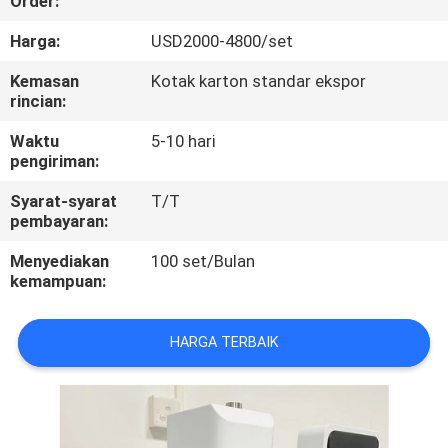
Order:
KONTROL
Harga:
USD2000-4800/set
KUALITAS
Kemasan
Kotak karton standar ekspor
rincian:
HUBUNGI
Waktu
5-10 hari
pengiriman:
KAMI
Syarat-syarat
T/T
pembayaran:
PERMINTAAN
Menyediakan
100 set/Bulan
PENAWARAN
kemampuan:
SITEMAP
HARGA TERBAIK
PRIVACY
POLICY