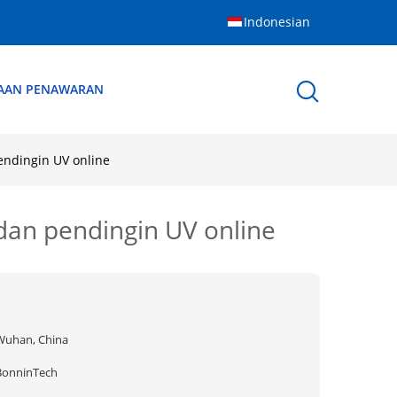
Indonesian
AAN PENAWARAN
endingin UV online
 dan pendingin UV online
Wuhan, China
BonninTech