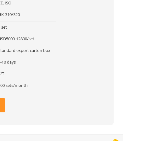
E, ISO
HK-310/320
 set
USD5000-12800/set
Standard export carton box
5-10 days
T/T
200 sets/month