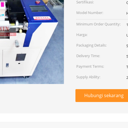
Sertifikasi:
C
Model Number:
Minimum Order Quantity:
1
Harga:
Packaging Details:
Delivery Time:
Payment Terms:
Supply Ability:
Hubungi sekarang