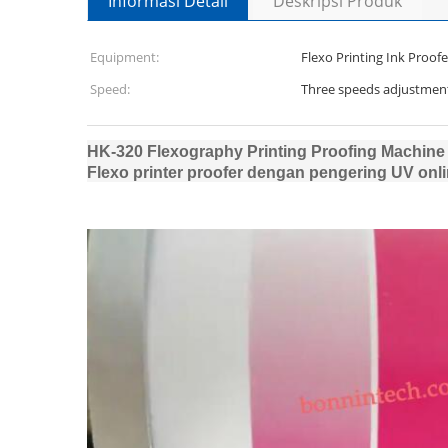
Informasi Detail
Deskripsi Produk
Equipment:
Flexo Printing Ink Proofe
Speed:
Three speeds adjustment,
HK-320 Flexography Printing Proofing Machine 
Flexo printer proofer dengan pengering UV onl