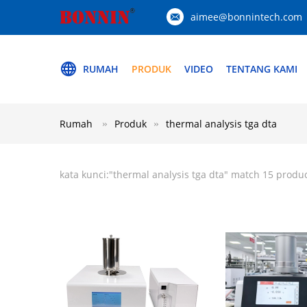
aimee@bonnintech.com
RUMAH
PRODUK
VIDEO
TENTANG KAMI
Rumah
Produk
thermal analysis tga dta
kata kunci:"
thermal analysis tga dta
" match 15 produ