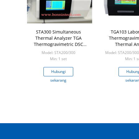
STA300 Simultaneous
TGA103 Labo
Thermal Analyzer TGA
Thermogravim
Thermogravimetric DSC
Thermal An
Kalorimeter Pemindaian
Model: STA200/300
Model: STA200/30
Diferensial
Min: 1 set
Min: 1 s
Hubungi
Hubung
sekarang
sekara