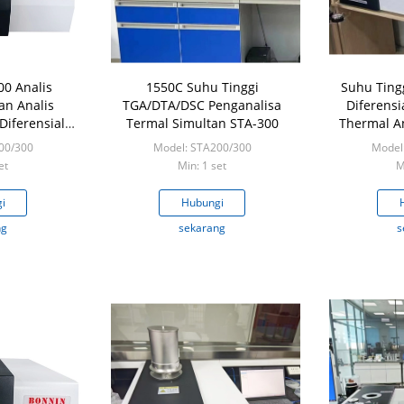
00 Analis
1550C Suhu Tinggi
Suhu Ting
an Analis
TGA/DTA/DSC Penganalisa
Diferens
Diferensial
Termal Simultan STA-300
Thermal A
 DTA
00/300
Model: STA200/300
Model
et
Min: 1 set
M
i
Hubungi
ng
sekarang
s