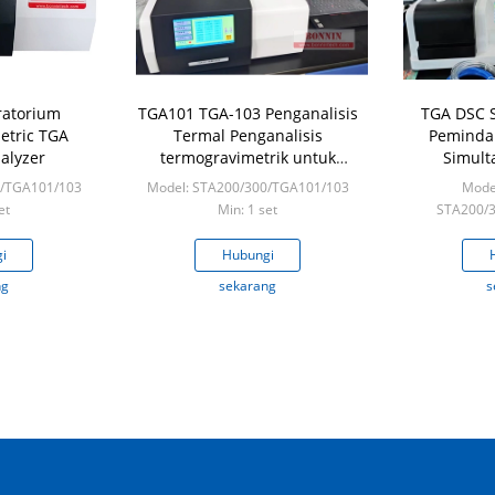
ratorium
TGA101 TGA-103 Penganalisis
TGA DSC S
etric TGA
Termal Penganalisis
Pemindai
alyzer
termogravimetrik untuk
Simult
pengujian plastik
Pengan
0/TGA101/103
Model: STA200/300/TGA101/103
Mode
Gravimetrik
et
Min: 1 set
STA200/
Pe
M
i
Hubungi
ng
sekarang
s