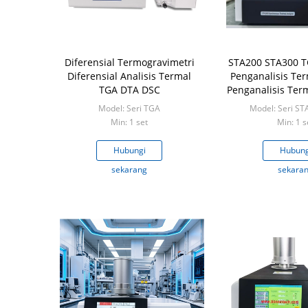
Diferensial Termogravimetri
STA200 STA300 
Diferensial Analisis Termal
Penganalisis Ter
TGA DTA DSC
Penganalisis Ter
TGA
Model: Seri TGA
Model: Seri S
Min: 1 set
Min: 1 s
Hubungi
Hubung
sekarang
sekara