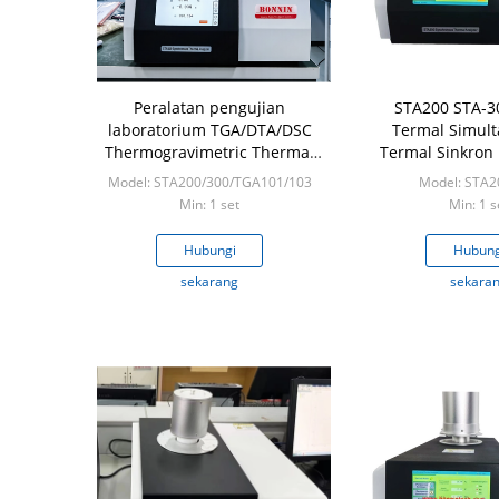
Peralatan pengujian
STA200 STA-3
laboratorium TGA/DTA/DSC
Termal Simult
Thermogravimetric Thermal
Termal Sinkron 
Analyzer
TGA DSC
Model: STA200/300/TGA101/103
Model: STA2
Min: 1 set
Min: 1 s
Hubungi
Hubung
sekarang
sekara