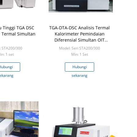
 Tinggi TGA DSC
TGA-DTA-DSC Analisis Termal
 Termal Simultan
Kalorimeter Pemindaian
Diferensial Simultan OIT
Konduktivitas Termal Analis
: STA200/300
Model: Seri STA200/300
Termal Sinkron STA200
in: 1 set
Min: 1 Set
STA300
Hubungi
Hubungi
ekarang
sekarang