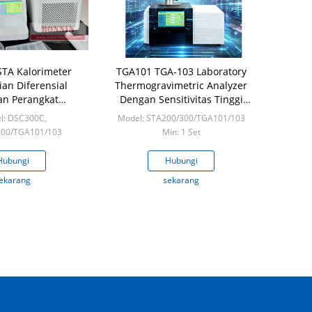
TA Kalorimeter
TGA101 TGA-103 Laboratory
an Diferensial
Thermogravimetric Analyzer
an Perangkat
Dengan Sensitivitas Tinggi
alisis Termo-
0,001mW
l: DSC300C,
Model: STA200/300/TGA101/103
 Elektronik untuk
300/TGA101/103
Min: 1 Set
ngukuran
in: 1 set
Hubungi
Hubungi
ekarang
sekarang