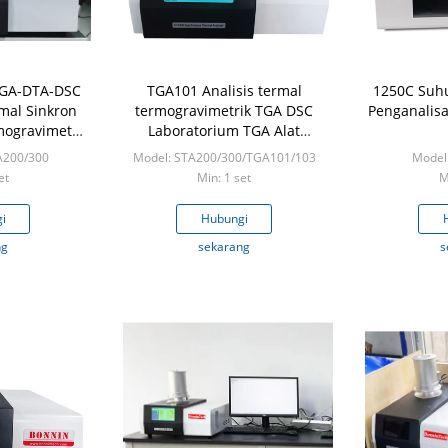
TGA-DTA-DSC
TGA101 Analisis termal
1250C Suhu
mal Sinkron
termogravimetrik TGA DSC
Penganalisa
mogravimetri
Laboratorium TGA Alat
pengujian analizer termal
TA200/300
Model: STA200/300/TGA101/103
Model
et
Min: 1 set
M
i
Hubungi
ng
sekarang
s