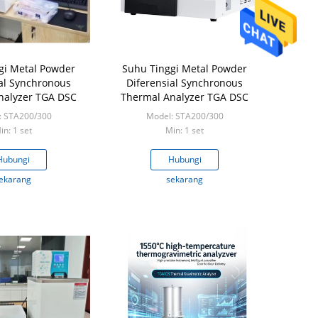
gi Metal Powder
Suhu Tinggi Metal Powder
ial Synchronous
Diferensial Synchronous
nalyzer TGA DSC
Thermal Analyzer TGA DSC
: STA200/300
Model: STA200/300
in: 1 set
Min: 1 set
Hubungi
Hubungi
ekarang
sekarang