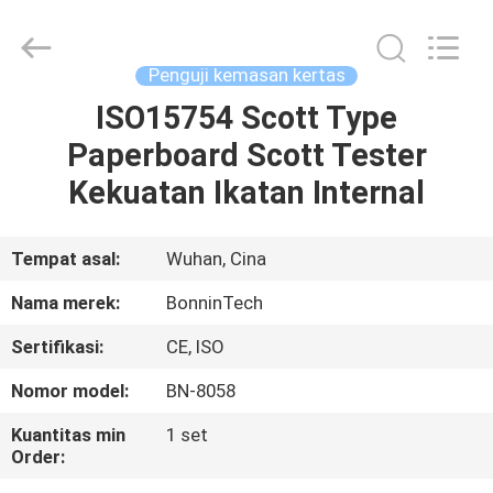
ISO
8295
pemasok.
Copyright
©
Penguji kemasan kertas
2022
-
2025
ISO15754 Scott Type
RUMAH
Wuhan
Bonnin
Paperboard Scott Tester
Technology
Ltd..
All
PRODUK
Kekuatan Ikatan Internal
Rights
Reserved.
Developed
by
ECER
VIDEO
Tempat asal:
Wuhan, Cina
Nama merek:
BonninTech
TENTANG
Sertifikasi:
CE, ISO
KAMI
Nomor model:
BN-8058
TUR
Kuantitas min
1 set
Order:
PABRIK