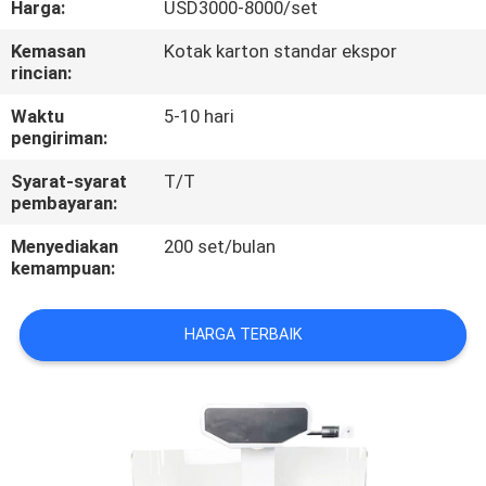
Harga:
USD3000-8000/set
KONTROL
Kemasan
Kotak karton standar ekspor
rincian:
KUALITAS
Waktu
5-10 hari
pengiriman:
HUBUNGI
Syarat-syarat
T/T
KAMI
pembayaran:
Menyediakan
200 set/bulan
PERMINTAAN
kemampuan:
PENAWARAN
HARGA TERBAIK
SITEMAP
PRIVACY
POLICY