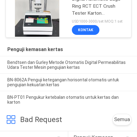
Ring RCT ECT Crush
Tester Karton
Bergelombang
USD1000-3000/set MOQ:1 set
KONTAK
Penguji kemasan kertas
Bendtsen dan Gurley Metode Otomatis Digital Permeabilitas
Udara Tester Mesin pengujian kertas
BN-8062A Penguji ketegangan horisontal otomatis untuk
pengujian kekuatan kertas
BN-PT01 Pengukur ketebalan otomatis untuk kertas dan
karton
Bad Request
Semua