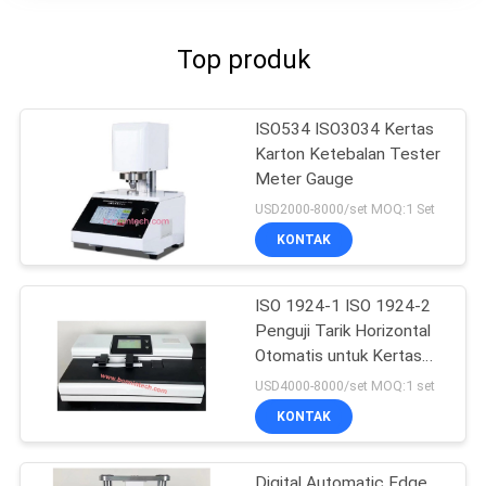
Top produk
ISO534 ISO3034 Kertas
Karton Ketebalan Tester
Meter Gauge
USD2000-8000/set MOQ:1 Set
KONTAK
ISO 1924-1 ISO 1924-2
Penguji Tarik Horizontal
Otomatis untuk Kertas
Tisu
USD4000-8000/set MOQ:1 set
KONTAK
Digital Automatic Edge