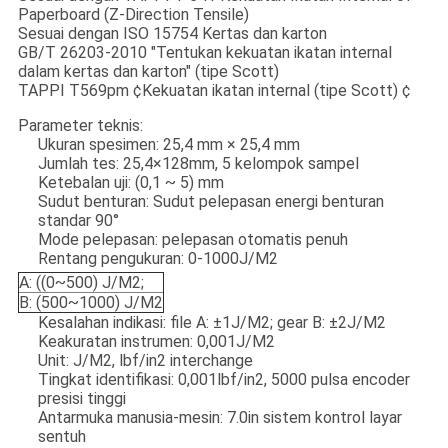
Paperboard (Z-Direction Tensile)
Sesuai dengan ISO 15754 Kertas dan karton
GB/T 26203-2010 "Tentukan kekuatan ikatan internal
dalam kertas dan karton" (tipe Scott)
TAPPI T569pm ¢Kekuatan ikatan internal (tipe Scott) ¢
Parameter teknis:
Ukuran spesimen: 25,4 mm × 25,4 mm
Jumlah tes: 25,4×128mm, 5 kelompok sampel
Ketebalan uji: (0,1 ~ 5) mm
Sudut benturan: Sudut pelepasan energi benturan
standar 90°
Mode pelepasan: pelepasan otomatis penuh
Rentang pengukuran: 0-1000J/M2
A: ((0~500) J/M2;
B: (500~1000) J/M2
Kesalahan indikasi: file A: ±1J/M2; gear B: ±2J/M2
Keakuratan instrumen: 0,001J/M2
Unit: J/M2, lbf/in2 interchange
Tingkat identifikasi: 0,001lbf/in2, 5000 pulsa encoder
presisi tinggi
Antarmuka manusia-mesin: 7.0in sistem kontrol layar
sentuh