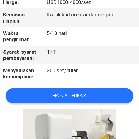
Harga:
USD1000-4000/set
KONTROL
Kemasan
Kotak karton standar ekspor
rincian:
KUALITAS
Waktu
5-10 hari
pengiriman:
HUBUNGI
Syarat-syarat
T/T
KAMI
pembayaran:
Menyediakan
200 set/bulan
PERMINTAAN
kemampuan:
PENAWARAN
HARGA TERBAIK
SITEMAP
PRIVACY
POLICY