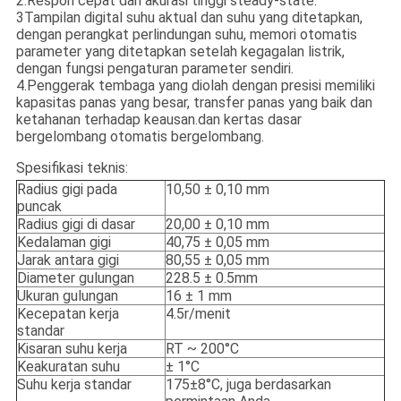
2.Respon cepat dan akurasi tinggi steady-state.
3Tampilan digital suhu aktual dan suhu yang ditetapkan,
dengan perangkat perlindungan suhu, memori otomatis
parameter yang ditetapkan setelah kegagalan listrik,
dengan fungsi pengaturan parameter sendiri.
4.Penggerak tembaga yang diolah dengan presisi memiliki
kapasitas panas yang besar, transfer panas yang baik dan
ketahanan terhadap keausan.dan kertas dasar
bergelombang otomatis bergelombang.
Spesifikasi teknis:
Radius gigi pada
10,50 ± 0,10 mm
puncak
Radius gigi di dasar
20,00 ± 0,10 mm
Kedalaman gigi
40,75 ± 0,05 mm
Jarak antara gigi
80,55 ± 0,05 mm
Diameter gulungan
228.5 ± 0.5mm
Ukuran gulungan
16 ± 1 mm
Kecepatan kerja
4.5r/menit
standar
Kisaran suhu kerja
RT ~ 200°C
Keakuratan suhu
± 1°C
Suhu kerja standar
175±8°C, juga berdasarkan