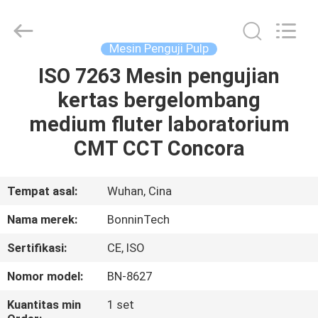
Technology
Ltd..
All
Rights
Reserved.
Mesin Penguji Pulp
Developed
by
ISO 7263 Mesin pengujian
RUMAH
ECER
kertas bergelombang
PRODUK
medium fluter laboratorium
CMT CCT Concora
VIDEO
Tempat asal:
Wuhan, Cina
TENTANG
Nama merek:
BonninTech
KAMI
Sertifikasi:
CE, ISO
TUR
Nomor model:
BN-8627
PABRIK
Kuantitas min
1 set