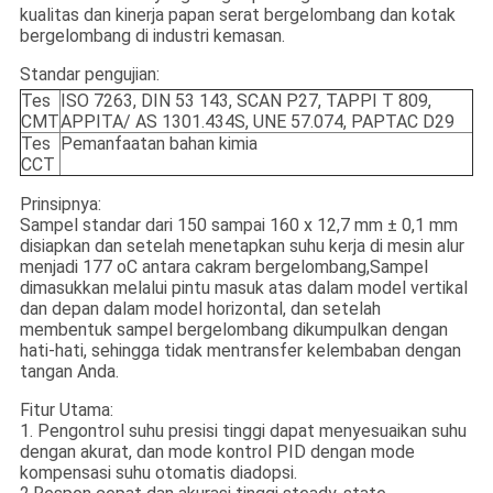
kualitas dan kinerja papan serat bergelombang dan kotak
bergelombang di industri kemasan.
Standar pengujian:
Tes
ISO 7263, DIN 53 143, SCAN P27, TAPPI T 809,
CMT
APPITA/ AS 1301.434S, UNE 57.074, PAPTAC D29
Tes
Pemanfaatan bahan kimia
CCT
Prinsipnya:
Sampel standar dari 150 sampai 160 x 12,7 mm ± 0,1 mm
disiapkan dan setelah menetapkan suhu kerja di mesin alur
menjadi 177 oC antara cakram bergelombang,Sampel
dimasukkan melalui pintu masuk atas dalam model vertikal
dan depan dalam model horizontal, dan setelah
membentuk sampel bergelombang dikumpulkan dengan
hati-hati, sehingga tidak mentransfer kelembaban dengan
tangan Anda.
Fitur Utama:
1. Pengontrol suhu presisi tinggi dapat menyesuaikan suhu
dengan akurat, dan mode kontrol PID dengan mode
kompensasi suhu otomatis diadopsi.