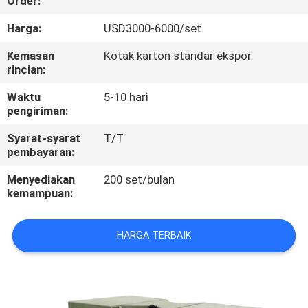
Order:
KONTROL
Harga:
USD3000-6000/set
KUALITAS
Kemasan
Kotak karton standar ekspor
rincian:
HUBUNGI
Waktu
5-10 hari
pengiriman:
KAMI
Syarat-syarat
T/T
pembayaran:
PERMINTAAN
Menyediakan
200 set/bulan
PENAWARAN
kemampuan:
SITEMAP
HARGA TERBAIK
PRIVACY
POLICY