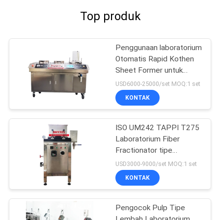
Top produk
Penggunaan laboratorium
Otomatis Rapid Kothen
Sheet Former untuk
kertas pulp
USD6000-25000/set MOQ:1 set
KONTAK
ISO UM242 TAPPI T275
Laboratorium Fiber
Fractionator tipe
Somerville
USD3000-9000/set MOQ:1 set
KONTAK
Pengocok Pulp Tipe
Lembah Laboratorium