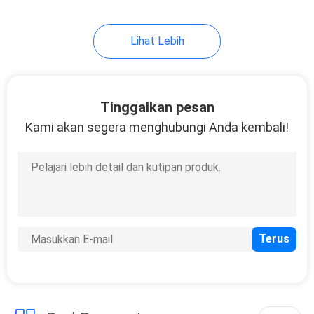
9
Lihat Lebih
Mesin Sistem
Pengukuran Video
Tinggalkan pesan
Kami akan segera menghubungi Anda kembali!
19
Tablet Tester
Pengukur Larutan