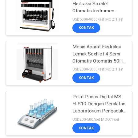
Ekstraksi Soxhlet
Otomatis Instrumen
9
Pengujian Soxhlet-6 Lab
USD5000-9000/set MOQ:1 set
Tekanan permukaan
KONTAK
cairan
Mesin Aparat Ekstraksi
Lemak Soxhlet 4 Semi
Otomatis Otomatis 50Hz
220VAC
USD2000-5000/set MOQ:1 set
KONTAK
28
Laboratorium
Pelat Panas Digital MS-
H-S10 Dengan Peralatan
Vacuum Freeze
Laboratorium Pengaduk
Dryer
Magnetik
USD200-500/set MOQ:1 set
KONTAK