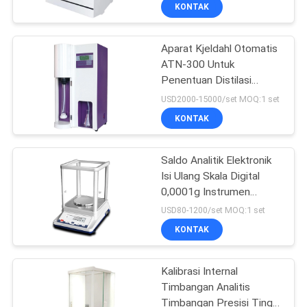
KONTAK
KONTROL
Aparat Kjeldahl Otomatis
KUALITAS
116
ATN-300 Untuk
Penentuan Distilasi
Instrumen Pengujian
HUBUNGI
Nitrogen Protein
USD2000-15000/set MOQ:1 set
Lab
KAMI
KONTAK
PERMINTAAN
Saldo Analitik Elektronik
Isi Ulang Skala Digital
PENAWARAN
0,0001g Instrumen
33
Pengujian Lab
USD80-1200/set MOQ:1 set
SITEMAP
Proofer Flexo Offset
KONTAK
Tinta
PRIVACY
Kalibrasi Internal
Timbangan Analitis
POLICY
Timbangan Presisi Tinggi