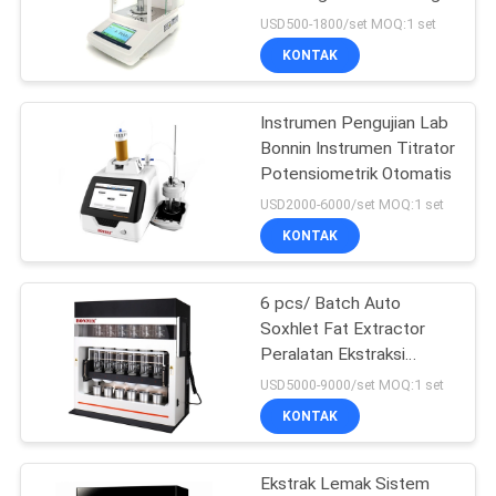
0,0001g RS232 USB
USD500-1800/set MOQ:1 set
KONTAK
14
TGA DSC Instrumen
Instrumen Pengujian Lab
Bonnin Instrumen Titrator
Termal
Potensiometrik Otomatis
USD2000-6000/set MOQ:1 set
KONTAK
6 pcs/ Batch Auto
7
Soxhlet Fat Extractor
Kalorimeter
Peralatan Ekstraksi
Soxhlet LCD Otomatis
USD5000-9000/set MOQ:1 set
Pemindaian
KONTAK
Diferensial
Ekstrak Lemak Sistem