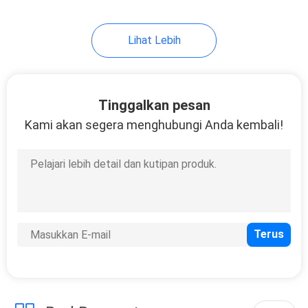
9
Lihat Lebih
Mesin Sistem
Pengukuran Video
Tinggalkan pesan
Kami akan segera menghubungi Anda kembali!
19
Tablet Tester
Pengukur Larutan