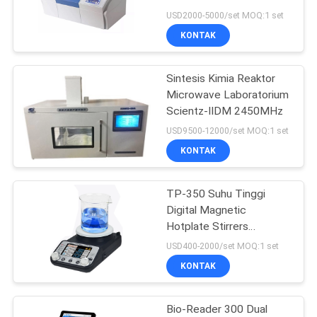
Kontrol Kualitas Makanan
USD2000-5000/set MOQ:1 set
KONTAK
14
TGA DSC Instrumen
Sintesis Kimia Reaktor
Microwave Laboratorium
Termal
Scientz-IIDM 2450MHz
USD9500-12000/set MOQ:1 set
KONTAK
TP-350 Suhu Tinggi
7
Digital Magnetic
Kalorimeter
Hotplate Stirrers
Instrumen Pengujian Lab
USD400-2000/set MOQ:1 set
Pemindaian
KONTAK
Diferensial
Bio-Reader 300 Dual