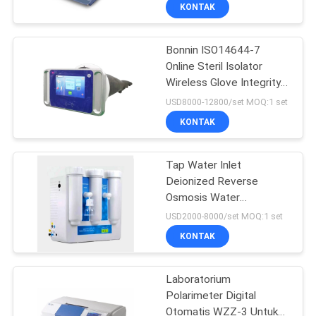
KONTAK
KONTROL
Bonnin ISO14644-7
KUALITAS
116
Online Steril Isolator
Wireless Glove Integrity
Instrumen Pengujian
HUBUNGI
Tester GIT-2000
USD8000-12800/set MOQ:1 set
Lab
KAMI
KONTAK
PERMINTAAN
Tap Water Inlet
Deionized Reverse
PENAWARAN
Osmosis Water
33
Purification System
USD2000-8000/set MOQ:1 set
Countertop
SITEMAP
Proofer Flexo Offset
KONTAK
Tinta
PRIVACY
Laboratorium
Polarimeter Digital
POLICY
Otomatis WZZ-3 Untuk