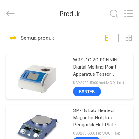
Bonnin
Technology
Ltd..
Produk
All
Rights
Reserved.
Developed
by
RUMAH
74
ECER
Semua produk
Mesin Penguji Pulp
PRODUK
WRS-1C 2C BONNIN
Digital Melting Point
VIDEO
Apparatus Tester
Instrumen Pengujian Lab
USD2000-5000/set MOQ:1 set
TENTANG
KONTAK
45
KAMI
Penguji kemasan
SP-18 Lab Heated
Magnetic Hotplate
TUR
kertas
Pengaduk Hot Plate
PABRIK
12*12cm
USD200-500/set MOQ:1 set