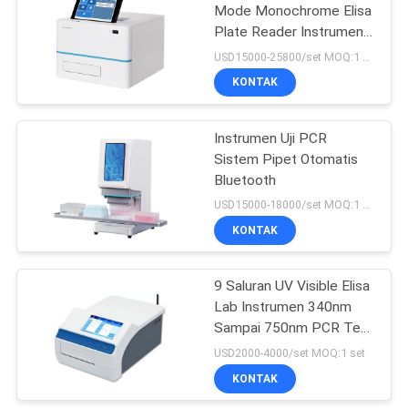
Mode Monochrome Elisa
Plate Reader Instrumen
9
Uji PCR Terlihat UV
USD15000-25800/set MOQ:1 set
Tekanan permukaan
KONTAK
cairan
Instrumen Uji PCR
Sistem Pipet Otomatis
Bluetooth
USD15000-18000/set MOQ:1 set
KONTAK
28
Laboratorium
9 Saluran UV Visible Elisa
Lab Instrumen 340nm
Vacuum Freeze
Sampai 750nm PCR Test
Dryer
Instruments
USD2000-4000/set MOQ:1 set
KONTAK